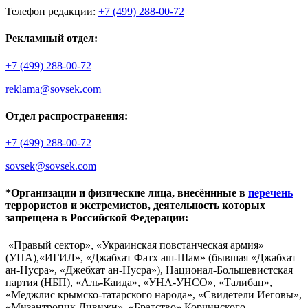
Телефон редакции:
+7 (499) 288-00-72
Рекламный отдел:
+7 (499) 288-00-72
reklama@sovsek.com
Отдел распространения:
+7 (499) 288-00-72
sovsek@sovsek.com
*Организации и физические лица, внесённные в
перечень
террористов и экстремистов, деятельность которых
запрещена в Российской Федерации:
«Правый сектор», «Украинская повстанческая армия»
(УПА),«ИГИЛ», «Джабхат Фатх аш-Шам» (бывшая «Джабхат
ан-Нусра», «Джебхат ан-Нусра»), Национал-Большевистская
партия (НБП), «Аль-Каида», «УНА-УНСО», «Талибан»,
«Меджлис крымско-татарского народа», «Свидетели Иеговы»,
«Мизантропик Дивижн», «Братство» Корчинского,