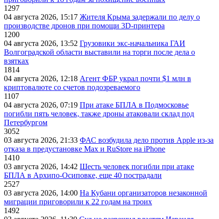
1297
04 августа 2026, 15:17
Жителя Крыма задержали по делу о
производстве дронов при помощи 3D‑принтера
1200
04 августа 2026, 13:52
Грузовики экс-начальника ГАИ
Волгоградской области выставили на торги после дела о
взятках
1814
04 августа 2026, 12:18
Агент ФБР украл почти $1 млн в
криптовалюте со счетов подозреваемого
1107
04 августа 2026, 07:19
При атаке БПЛА в Подмосковье
погибли пять человек, также дроны атаковали склад под
Петербургом
3052
03 августа 2026, 21:33
ФАС возбудила дело против Apple из-за
отказа в предустановке Max и RuStore на iPhone
1410
03 августа 2026, 14:42
Шесть человек погибли при атаке
БПЛА в Архипо-Осиповке, еще 40 пострадали
2527
03 августа 2026, 14:00
На Кубани организаторов незаконной
миграции приговорили к 22 годам на троих
1492