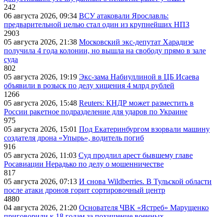
242
06 августа 2026, 09:34
ВСУ атаковали Ярославль:
предварительной целью стал один из крупнейших НПЗ
2903
05 августа 2026, 21:38
Московский экс-депутат Харадизе
получила 4 года колонии, но вышла на свободу прямо в зале
суда
802
05 августа 2026, 19:19
Экс-зама Набиуллиной в ЦБ Исаева
объявили в розыск по делу хищения 4 млрд рублей
1266
05 августа 2026, 15:48
Reuters: КНДР может разместить в
России ракетное подразделение для ударов по Украине
975
05 августа 2026, 15:01
Под Екатеринбургом взорвали машину
создателя дрона «Упырь», водитель погиб
916
05 августа 2026, 11:03
Суд продлил арест бывшему главе
Росавиации Нерадько по делу о мошенничестве
817
05 августа 2026, 07:13
И снова Wildberries. В Тульской области
после атаки дронов горит сортировочный центр
4880
04 августа 2026, 21:20
Основателя ЧВК «Ястреб» Марущенко
приговорили к 18 годам за похищение военных