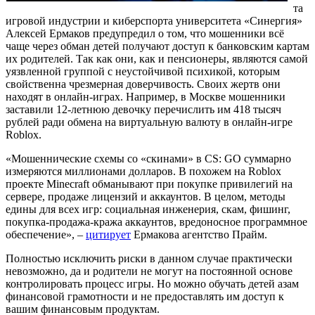
та
игровой индустрии и киберспорта университета «Синергия»
Алексей Ермаков предупредил о том, что мошенники всё
чаще через обман детей получают доступ к банковским картам
их родителей. Так как они, как и пенсионеры, являются самой
уязвленной группой с неустойчивой психикой, которым
свойственна чрезмерная доверчивость. Своих жертв они
находят в онлайн-играх. Например, в Москве мошенники
заставили 12-летнюю девочку перечислить им 418 тысяч
рублей ради обмена на виртуальную валюту в онлайн-игре
Roblox.
«Мошеннические схемы со «скинами» в CS: GO суммарно
измеряются миллионами долларов. В похожем на Roblox
проекте Minecraft обманывают при покупке привилегий на
сервере, продаже лицензий и аккаунтов. В целом, методы
едины для всех игр: социальная инженерия, скам, фишинг,
покупка-продажа-кража аккаунтов, вредоносное программное
обеспечение», –
цитирует
Ермакова агентство Прайм.
Полностью исключить риски в данном случае практически
невозможно, да и родители не могут на постоянной основе
контролировать процесс игры. Но можно обучать детей азам
финансовой грамотности и не предоставлять им доступ к
вашим финансовым продуктам.