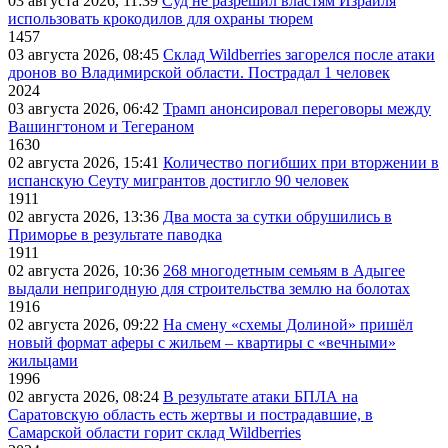
03 августа 2026, 11:39
Суд не разрешил властям Израиля
использовать крокодилов для охраны тюрем
1457
03 августа 2026, 08:45
Склад Wildberries загорелся после атаки
дронов во Владимирской области. Пострадал 1 человек
2024
03 августа 2026, 06:42
Трамп анонсировал переговоры между
Вашингтоном и Тегераном
1630
02 августа 2026, 15:41
Количество погибших при вторжении в
испанскую Сеуту мигрантов достигло 90 человек
1911
02 августа 2026, 13:36
Два моста за сутки обрушились в
Приморье в результате паводка
1911
02 августа 2026, 10:36
268 многодетным семьям в Адыгее
выдали непригодную для строительства землю на болотах
1916
02 августа 2026, 09:22
На смену «схемы Долиной» пришёл
новый формат аферы с жильем – квартиры с «вечными»
жильцами
1996
02 августа 2026, 08:24
В результате атаки БПЛА на
Саратовскую область есть жертвы и пострадавшие, в
Самарской области горит склад Wildberries