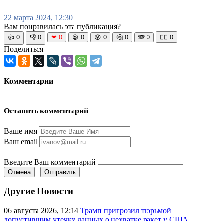
22 марта 2024, 12:30
Вам понравилась эта публикация?
👍
0
👎
0
❤
0
😆
0
😡
0
🤔
0
🙈
0
🧘‍♀️
0
Поделиться
Комментарии
Оставить комментарий
Ваше имя
Ваш email
Введите Ваш комментарий
Отмена
Отправить
Другие Новости
06 августа 2026, 12:14
Трамп пригрозил тюрьмой
допустившим утечку данных о нехватке ракет у США