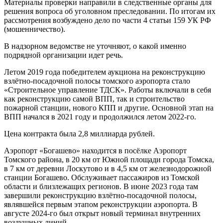
Материалы проверки направили в следственные органы для
решения вопроса об уголовном преследовании. По итогам их
рассмотрения возбуждено дело по части 4 статьи 159 УК РФ
(мошенничество).
В надзорном ведомстве не уточняют, о какой именно
подрядной организации идет речь.
Летом 2019 года победителем аукциона на реконструкцию
взлётно-посадочной полосы томского аэропорта стало
«Строительное управление ТДСК». Работы включали в себя
как реконструкцию самой ВПП, так и строительство
пожарной станции, нового КПП и другие. Основной этап на
ВПП начался в 2021 году и продолжился летом 2022-го.
Цена контракта была 2,8 миллиарда рублей.
Аэропорт «Богашево» находится в посёлке Аэропорт
Томского района, в 20 км от Южной площади города Томска,
в 7 км от деревни Лоскутово и в 4,5 км от железнодорожной
станции Богашево. Обслуживает пассажиров из Томской
области и близлежащих регионов. В июне 2023 года там
завершили реконструкцию взлётно-посадочной полосы,
являвшейся первым этапом реконструкции аэропорта. В
августе 2024-го был открыт новый терминал внутренних
воздушных линий.