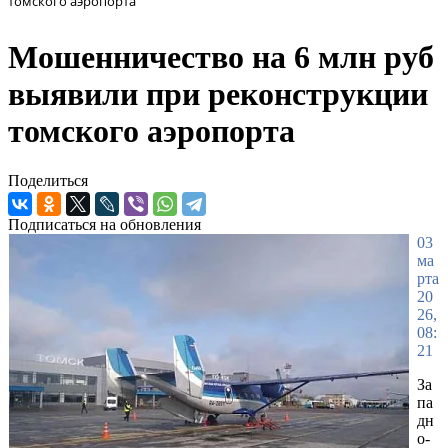
томского аэропорта
Мошенничество на 6 млн руб
выявили при реконструкции
томского аэропорта
Поделиться
Подписаться на обновления
03
ма
рта
20
26,
08:
21
За
па
дн
о-