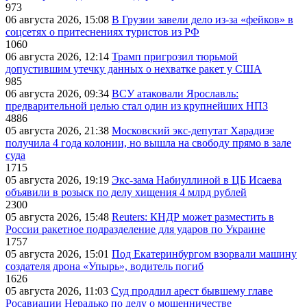
973
06 августа 2026, 15:08
В Грузии завели дело из-за «фейков» в
соцсетях о притеснениях туристов из РФ
1060
06 августа 2026, 12:14
Трамп пригрозил тюрьмой
допустившим утечку данных о нехватке ракет у США
985
06 августа 2026, 09:34
ВСУ атаковали Ярославль:
предварительной целью стал один из крупнейших НПЗ
4886
05 августа 2026, 21:38
Московский экс-депутат Харадизе
получила 4 года колонии, но вышла на свободу прямо в зале
суда
1715
05 августа 2026, 19:19
Экс-зама Набиуллиной в ЦБ Исаева
объявили в розыск по делу хищения 4 млрд рублей
2300
05 августа 2026, 15:48
Reuters: КНДР может разместить в
России ракетное подразделение для ударов по Украине
1757
05 августа 2026, 15:01
Под Екатеринбургом взорвали машину
создателя дрона «Упырь», водитель погиб
1626
05 августа 2026, 11:03
Суд продлил арест бывшему главе
Росавиации Нерадько по делу о мошенничестве