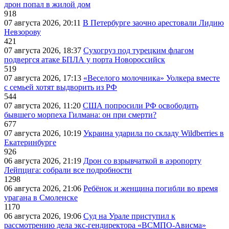
дрон попал в жилой дом
918
07 августа 2026, 20:11
В Петербурге заочно арестовали Лидию
Невзорову
421
07 августа 2026, 18:37
Сухогруз под турецким флагом
подвергся атаке БПЛА у порта Новороссийск
519
07 августа 2026, 17:13
«Веселого молочника» Уолкера вместе
с семьей хотят выдворить из РФ
544
07 августа 2026, 11:20
США попросили РФ освободить
бывшего морпеха Гилмана: он при смерти?
677
07 августа 2026, 10:19
Украина ударила по складу Wildberries в
Екатеринбурге
926
06 августа 2026, 21:19
Дрон со взрывчаткой в аэропорту
Лейпцига: собрали все подробности
1298
06 августа 2026, 21:06
Ребёнок и женщина погибли во время
урагана в Смоленске
1170
06 августа 2026, 19:06
Суд на Урале приступил к
рассмотрению дела экс-гендиректора «ВСМПО-Ависма»