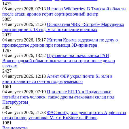
1475
05 августа 2026, 07:13
И снова Wildberries. В Тульской области
после атаки дронов горит сортировочный центр
5805
04 августа 2026, 21:20
Основателя ЧВК «Ястреб» Марущенко
приговорили к 18 годам за похищение военных
2037
04 августа 2026, 15:17
Жителя Крыма задержали по делу о
производстве дронов при помощи 3D‑принтера
1797
04 августа 2026, 13:52
Грузовики экс-начальника ГАИ
Волгоградской области выставили на торги после дела о
взятках
2427
04 августа 2026, 12:18
Агент ФБР украл почти $1 млн в
криптовалюте со счетов подозреваемого
1661
04 августа 2026, 07:19
При атаке БПЛА в Подмосковье
погибли пять человек, также дроны атаковали склад под
Петербургом
3807
03 августа 2026, 21:33
ФАС возбудила дело против Apple из-за
отказа в предустановке Max и RuStore на iPhone
1981
Все новости