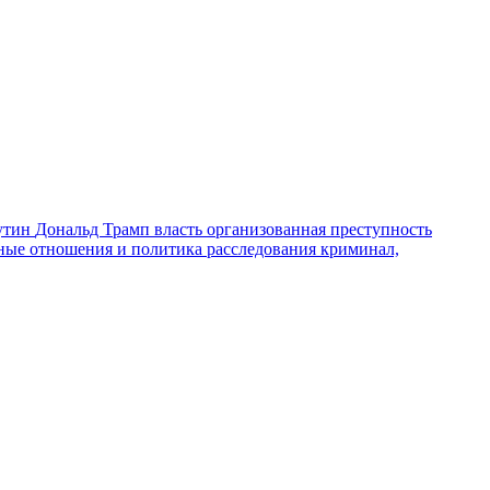
утин
Дональд Трамп
власть
организованная преступность
ные отношения и политика
расследования
криминал,