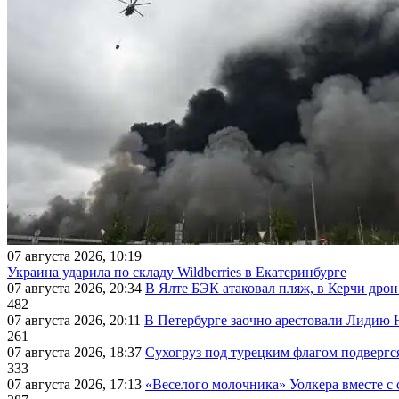
07 августа 2026, 10:19
Украина ударила по складу Wildberries в Екатеринбурге
07 августа 2026, 20:34
В Ялте БЭК атаковал пляж, в Керчи дрон
482
07 августа 2026, 20:11
В Петербурге заочно арестовали Лидию 
261
07 августа 2026, 18:37
Сухогруз под турецким флагом подвергс
333
07 августа 2026, 17:13
«Веселого молочника» Уолкера вместе с 