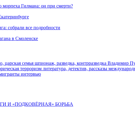
морпеха Гилмана: он при смерти?
 Екатеринбурге
га: собрали все подробности
агана в Смоленске
о, царская семья
шпионаж, разведка, контрразведка
Владимир П
торическая
терроризм
литература, детектив, рассказы
международ
 мигранты
интервью
ИГИ И «ПОДКОВЁРНАЯ» БОРЬБА