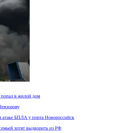
 попал в жилой дом
Невзорову
я атаке БПЛА у порта Новороссийск
семьей хотят выдворить из РФ