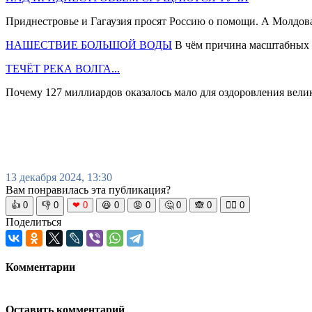
Приднестровье и Гагаузия просят Россию о помощи. А Молдова
НАШЕСТВИЕ БОЛЬШОЙ ВОДЫ
В чём причина масштабных 
ТЕЧЁТ РЕКА ВОЛГА...
Почему 127 миллиардов оказалось мало для оздоровления вели
13 декабря 2024, 13:30
Вам понравилась эта публикация?
👍
0
👎
0
❤
0
😆
0
😡
0
🤔
0
🙈
0
🧘‍♀️
0
Поделиться
Комментарии
Оставить комментарий