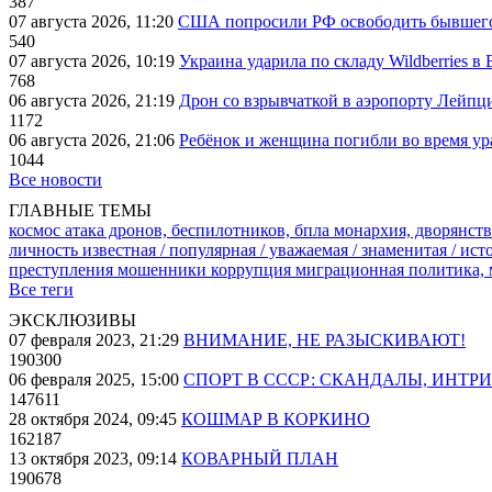
387
07 августа 2026, 11:20
США попросили РФ освободить бывшего 
540
07 августа 2026, 10:19
Украина ударила по складу Wildberries в
768
06 августа 2026, 21:19
Дрон со взрывчаткой в аэропорту Лейпци
1172
06 августа 2026, 21:06
Ребёнок и женщина погибли во время ур
1044
Все новости
ГЛАВНЫЕ ТЕМЫ
космос
атака дронов, беспилотников, бпла
монархия, дворянств
личность известная / популярная / уважаемая / знаменитая / ис
преступления
мошенники
коррупция
миграционная политика,
Все теги
ЭКСКЛЮЗИВЫ
07 февраля 2023, 21:29
ВНИМАНИЕ, НЕ РАЗЫСКИВАЮТ!
190300
06 февраля 2025, 15:00
СПОРТ В СССР: СКАНДАЛЫ, ИНТР
147611
28 октября 2024, 09:45
КОШМАР В КОРКИНО
162187
13 октября 2023, 09:14
КОВАРНЫЙ ПЛАН
190678