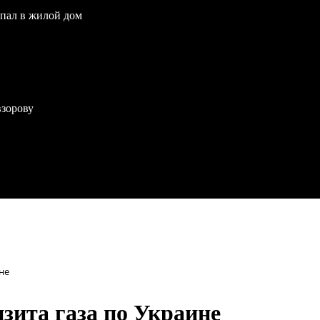
опал в жилой дом
взорову
не
зита газа по Украине