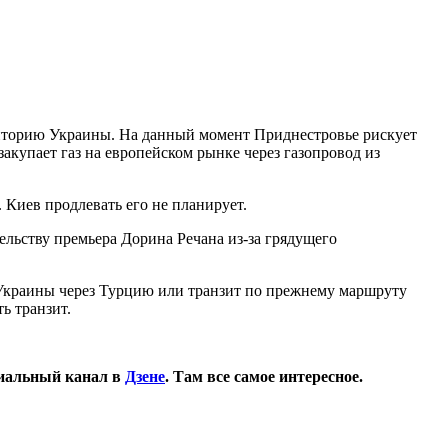
рриторию Украины. На данный момент Приднестровье рискует
акупает газ на европейском рынке через газопровод из
 Киев продлевать его не планирует.
ельству премьера Дорина Речана из-за грядущего
 Украины через Турцию или транзит по прежнему маршруту
ь транзит.
иальный канал в
Дзене
. Там все самое интересное.