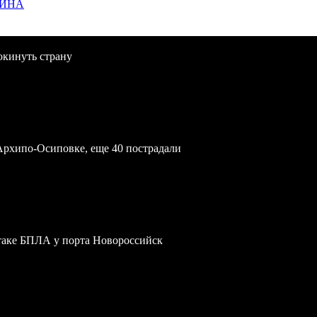
ЩИНА
окинуть страну
Архипо-Осиповке, еще 40 пострадали
атаке БПЛА у порта Новороссийск