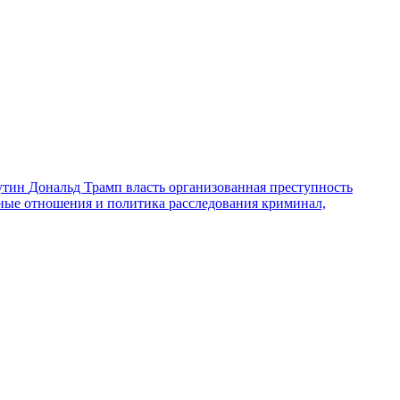
утин
Дональд Трамп
власть
организованная преступность
ные отношения и политика
расследования
криминал,