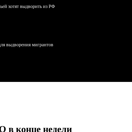
мьей хотят выдворить из РФ
для выдворения мигрантов
 в конце недели