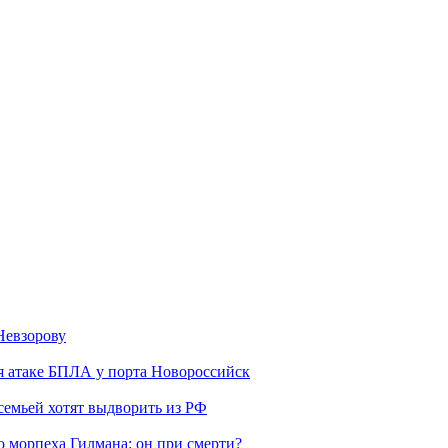
Невзорову
я атаке БПЛА у порта Новороссийск
семьей хотят выдворить из РФ
морпеха Гилмана: он при смерти?