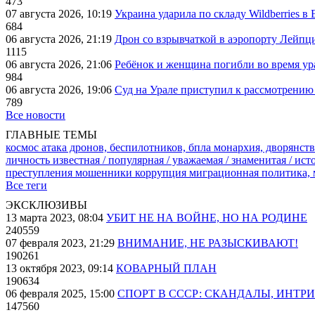
473
07 августа 2026, 10:19
Украина ударила по складу Wildberries в
684
06 августа 2026, 21:19
Дрон со взрывчаткой в аэропорту Лейпци
1115
06 августа 2026, 21:06
Ребёнок и женщина погибли во время ур
984
06 августа 2026, 19:06
Суд на Урале приступил к рассмотрени
789
Все новости
ГЛАВНЫЕ ТЕМЫ
космос
атака дронов, беспилотников, бпла
монархия, дворянств
личность известная / популярная / уважаемая / знаменитая / ис
преступления
мошенники
коррупция
миграционная политика,
Все теги
ЭКСКЛЮЗИВЫ
13 марта 2023, 08:04
УБИТ НЕ НА ВОЙНЕ, НО НА РОДИНЕ
240559
07 февраля 2023, 21:29
ВНИМАНИЕ, НЕ РАЗЫСКИВАЮТ!
190261
13 октября 2023, 09:14
КОВАРНЫЙ ПЛАН
190634
06 февраля 2025, 15:00
СПОРТ В СССР: СКАНДАЛЫ, ИНТР
147560