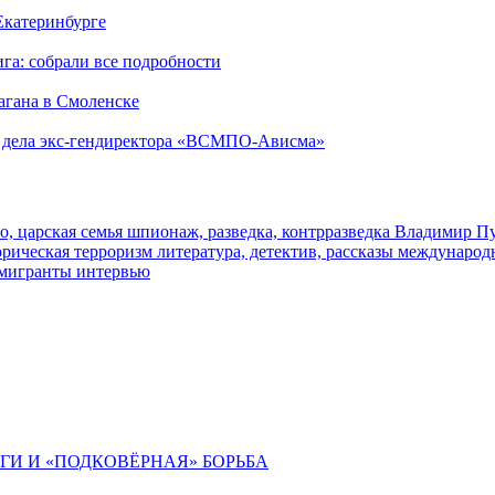
 Екатеринбурге
га: собрали все подробности
агана в Смоленске
ю дела экс-гендиректора «ВСМПО-Ависма»
о, царская семья
шпионаж, разведка, контрразведка
Владимир П
торическая
терроризм
литература, детектив, рассказы
международ
 мигранты
интервью
ИГИ И «ПОДКОВЁРНАЯ» БОРЬБА