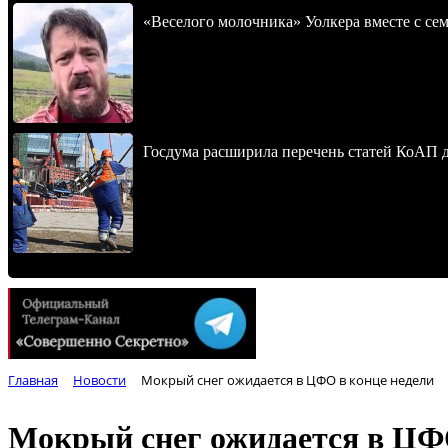
«Веселого молочника» Уолкера вместе с се
Госдума расширила перечень статей КоАП 
Главная
Новости
Мокрый снег ожидается в ЦФО в конце недели
Мокрый снег ожидается в ЦФО