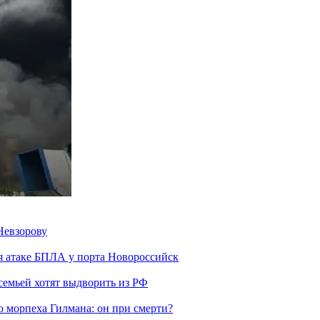
Невзорову
я атаке БПЛА у порта Новороссийск
семьей хотят выдворить из РФ
морпеха Гилмана: он при смерти?