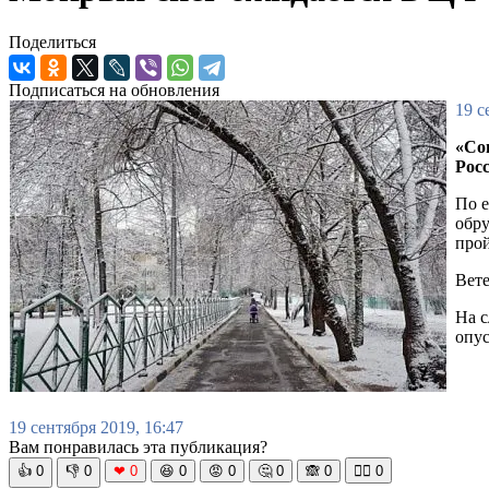
Поделиться
Подписаться на обновления
19 с
«Со
Росс
По е
обру
прой
Вете
На с
опус
19 сентября 2019, 16:47
Вам понравилась эта публикация?
👍
0
👎
0
❤
0
😆
0
😡
0
🤔
0
🙈
0
🧘‍♀️
0