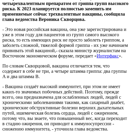
четырехвалентным препаратом от гриппа групп высокого
риска. К 2023 планируется полностью заменить им
применяемые сейчас трехвалентные вакцины, сообщила
глава ведомства Вероника Скворцова.
- Это новая российская вакцина, она уже зарегистрирована и
уже в этом году для пациентов из групп самого высокого
риска, то есть имеющих риск не просто заболеть гриппом, а
заболеть сложной, тяжелой формой гриппа - их уже начинаем
прививать этой вакциной,- сказала министр журналистам на
Восточном экономическом форуме, передает «
Интерфакс
».
По словам Скворцовой, вакцина отличается тем, что
содержит в себе не три, а четыре штамма гриппа: два группы
A и два штамма B.
- Вакцина создаёт высокий иммунитет, при этом не имеет
каких-то значимых побочных действий. Поэтому, прежде
всего, она предназначена для ослабленных людей, людей с
хроническими заболеваниями такими, как сахарный диабет,
хронические обструктивные болезни верхних дыхательных
путей, ишемическая болезнь сердца, людей с ожирением,
потому что, вы знаете, что повышенный вес, когда переходит
в стадию ожирения, он приводит к иммуносупрессии -
снижению иммунитета, - уточнила глава ведомства.