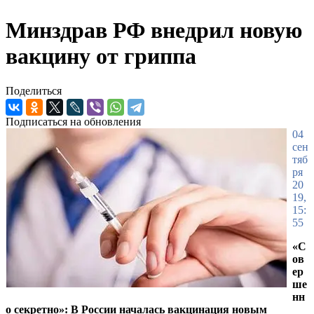
Минздрав РФ внедрил новую
вакцину от гриппа
Поделиться
Подписаться на обновления
04
сен
тяб
ря
20
19,
15:
55
«С
ов
ер
ше
нн
о секретно»: В России началась вакцинация новым