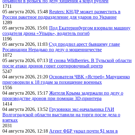
объявили в розыск по делу хищения 4 млрд рублей
1711
05 августа 2026, 15:48
Reuters: КНДР может разместить в
России ракетное подразделение для ударов по Украине
1289
05 августа 2026, 15:01
Под Екатеринбургом взорвали машину
создателя дрона «Упырь», водитель погиб
1196
05 августа 2026, 11:03
Суд продлил арест бывшему главе
Росавиации Нерадько по делу о мошенничестве
1072
05 августа 2026, 07:13
И снова Wildberries. В Тульской области
после атаки дронов горит сортировочный центр
5247
04 августа 2026, 21:20
Основателя ЧВК «Ястреб» Марущенко
приговорили к 18 годам за похищение военных
1556
04 августа 2026, 15:17
Жителя Крыма задержали по делу о
производстве дронов при помощи 3D‑принтера
1414
04 августа 2026, 13:52
Грузовики экс-начальника ГАИ
Волгоградской области выставили на торги после дела о
взятках
2031
04 августа 2026, 12:18
Агент ФБР украл почти $1 млн в