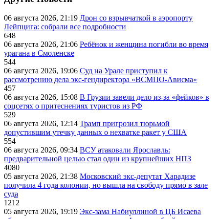
06 августа 2026, 21:19
Дрон со взрывчаткой в аэропорту
Лейпцига: собрали все подробности
648
06 августа 2026, 21:06
Ребёнок и женщина погибли во время
урагана в Смоленске
544
06 августа 2026, 19:06
Суд на Урале приступил к
рассмотрению дела экс-гендиректора «ВСМПО-Ависма»
457
06 августа 2026, 15:08
В Грузии завели дело из-за «фейков» в
соцсетях о притеснениях туристов из РФ
529
06 августа 2026, 12:14
Трамп пригрозил тюрьмой
допустившим утечку данных о нехватке ракет у США
554
06 августа 2026, 09:34
ВСУ атаковали Ярославль:
предварительной целью стал один из крупнейших НПЗ
4080
05 августа 2026, 21:38
Московский экс-депутат Харадизе
получила 4 года колонии, но вышла на свободу прямо в зале
суда
1212
05 августа 2026, 19:19
Экс-зама Набиуллиной в ЦБ Исаева