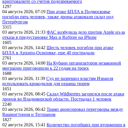
криптовалюте со счетов подозреваемого
1297
04 августа 2026, 07:19
При атаке БПЛА в Подмосковье
погибли пять человек, также дроны атаковали склад под
Петербургом
3315
03 августа 2026, 21:33
ФАС возбудила дело против Apple из-за
отказа в предустановке Max и RuStore на iPhone
1605
03 августа 2026, 14:42
Шесть человек погибли при атаке
БПЛА в Архипо-Осиповке, еще 40 пострадали
2761
03 августа 2026, 14:00
На Кубани организаторов незаконной
миграции приговорили к 22 годам на троих
1688
03 августа 2026, 11:39
Суд не разрешил властям Израиля
использовать крокодилов для охраны тюрем
1651
03 августа 2026, 08:45
Склад Wildberries загорелся после атаки
дронов во Владимирской области. Пострадал 1 человек
2240
03 августа 2026, 06:42
Трамп анонсировал переговоры между
Вашингтоном и Тегераном
1827
02 августа 2026, 15:41
Количество погибших при вторжении в