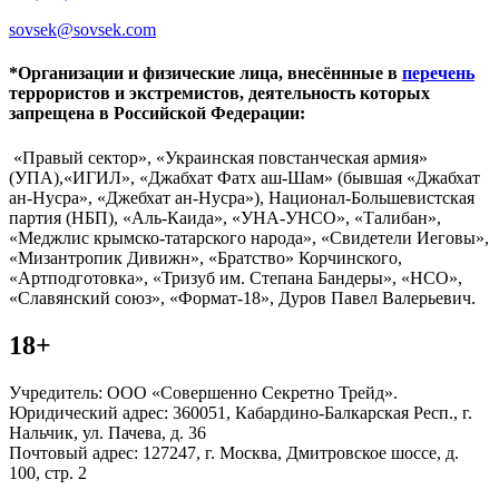
sovsek@sovsek.com
*Организации и физические лица, внесённные в
перечень
террористов и экстремистов, деятельность которых
запрещена в Российской Федерации:
«Правый сектор», «Украинская повстанческая армия»
(УПА),«ИГИЛ», «Джабхат Фатх аш-Шам» (бывшая «Джабхат
ан-Нусра», «Джебхат ан-Нусра»), Национал-Большевистская
партия (НБП), «Аль-Каида», «УНА-УНСО», «Талибан»,
«Меджлис крымско-татарского народа», «Свидетели Иеговы»,
«Мизантропик Дивижн», «Братство» Корчинского,
«Артподготовка», «Тризуб им. Степана Бандеры», «НСО»,
«Славянский союз», «Формат-18», Дуров Павел Валерьевич.
18+
Учредитель: ООО «Совершенно Секретно Трейд».
Юридический адрес: 360051, Кабардино-Балкарская Респ., г.
Нальчик, ул. Пачева, д. 36
Почтовый адрес: 127247, г. Москва, Дмитровское шоссе, д.
100, стр. 2