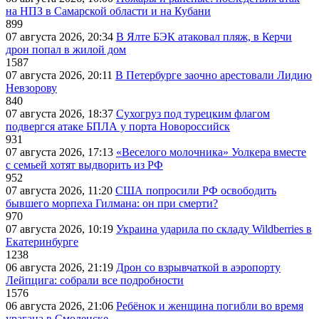
на НПЗ в Самарской области и на Кубани
899
07 августа 2026, 20:34
В Ялте БЭК атаковал пляж, в Керчи
дрон попал в жилой дом
1587
07 августа 2026, 20:11
В Петербурге заочно арестовали Лидию
Невзорову
840
07 августа 2026, 18:37
Сухогруз под турецким флагом
подвергся атаке БПЛА у порта Новороссийск
931
07 августа 2026, 17:13
«Веселого молочника» Уолкера вместе
с семьей хотят выдворить из РФ
952
07 августа 2026, 11:20
США попросили РФ освободить
бывшего морпеха Гилмана: он при смерти?
970
07 августа 2026, 10:19
Украина ударила по складу Wildberries в
Екатеринбурге
1238
06 августа 2026, 21:19
Дрон со взрывчаткой в аэропорту
Лейпцига: собрали все подробности
1576
06 августа 2026, 21:06
Ребёнок и женщина погибли во время
урагана в Смоленске