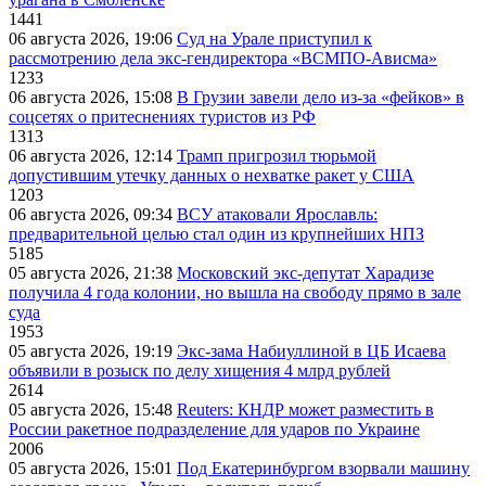
1441
06 августа 2026, 19:06
Суд на Урале приступил к
рассмотрению дела экс-гендиректора «ВСМПО-Ависма»
1233
06 августа 2026, 15:08
В Грузии завели дело из-за «фейков» в
соцсетях о притеснениях туристов из РФ
1313
06 августа 2026, 12:14
Трамп пригрозил тюрьмой
допустившим утечку данных о нехватке ракет у США
1203
06 августа 2026, 09:34
ВСУ атаковали Ярославль:
предварительной целью стал один из крупнейших НПЗ
5185
05 августа 2026, 21:38
Московский экс-депутат Харадизе
получила 4 года колонии, но вышла на свободу прямо в зале
суда
1953
05 августа 2026, 19:19
Экс-зама Набиуллиной в ЦБ Исаева
объявили в розыск по делу хищения 4 млрд рублей
2614
05 августа 2026, 15:48
Reuters: КНДР может разместить в
России ракетное подразделение для ударов по Украине
2006
05 августа 2026, 15:01
Под Екатеринбургом взорвали машину