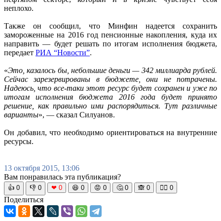
неплохо.
Также он сообщил, что Минфин надеется сохранить
замороженные на 2016 год пенсионные накопления, куда их
направить — будет решать по итогам исполнения бюджета,
передает
РИА “Новости”
.
«
Это, казалось бы, небольшие деньги — 342 миллиарда рублей.
Сейчас зарезервированы в бюджете, они не потрачены.
Надеюсь, что все-таки этот ресурс будет сохранен и уже по
итогам исполнения бюджета 2016 года будет принято
решение, как правильно ими распорядиться. Тут различные
варианты
», — сказал Силуанов.
Он добавил, что необходимо ориентироваться на внутренние
ресурсы.
13 октября 2015, 13:06
Вам понравилась эта публикация?
👍
0
👎
0
❤
0
😆
0
😡
0
🤔
0
🙈
0
🧘‍♀️
0
Поделиться