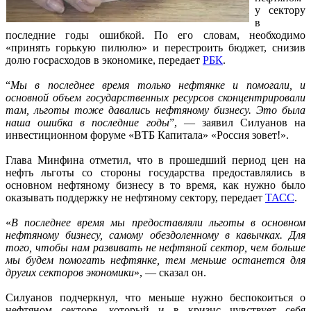
у сектору
в
последние годы ошибкой. По его словам, необходимо
«принять горькую пилюлю» и перестроить бюджет, снизив
долю госрасходов в экономике, передает
РБК
.
“
Мы в последнее время только нефтянке и помогали, и
основной объем государственных ресурсов сконцентрировали
там, льготы тоже давались нефтяному бизнесу. Это была
наша ошибка в последние годы
”, — заявил Силуанов на
инвестиционном форуме «ВТБ Капитала» «Россия зовет!».
Глава Минфина отметил, что в прошедший период цен на
нефть льготы со стороны государства предоставлялись в
основном нефтяному бизнесу в то время, как нужно было
оказывать поддержку не нефтяному сектору, передает
ТАСС
.
«
В последнее время мы предоставляли льготы в основном
нефтяному бизнесу, самому обездоленному в кавычках. Для
того, чтобы нам развивать не нефтяной сектор, чем больше
мы будем помогать нефтянке, тем меньше останется для
других секторов экономики
», — сказал он.
Силуанов подчеркнул, что меньше нужно беспокоиться о
нефтяном секторе, который и в кризис чувствует себя