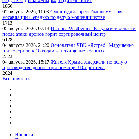
создателя дрона «Упырь», водитель погиб
1860
05 августа 2026, 11:03
Суд продлил арест бывшему главе
Росавиации Нерадько по делу о мошенничестве
1713
05 августа 2026, 07:13
И снова Wildberries. В Тульской области
после атаки дронов горит сортировочный центр
6128
04 августа 2026, 21:20
Основателя ЧВК «Ястреб» Марущенко
приговорили к 18 годам за похищение военных
2323
04 августа 2026, 15:17
Жителя Крыма задержали по делу о
производстве дронов при помощи 3D‑принтера
2024
Все новости
Новости