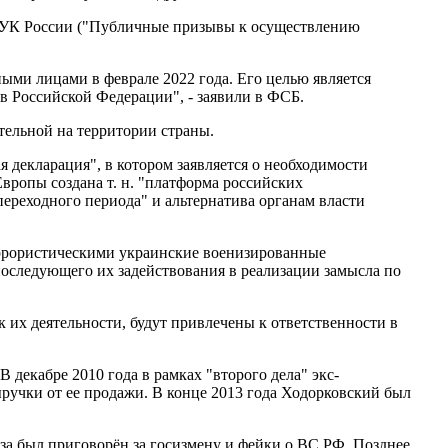
.2 УК России ("Публичные призывы к осуществлению
ми лицами в феврале 2022 года. Его целью является
в Российской Федерации", - заявили в ФСБ.
тельной на территории страны.
я декларация", в котором заявляется о необходимости
вропы создана т. н. "платформа российских
ереходного периода" и альтернатива органам власти
еррористическими украинские военизированные
последующего их задействования в реализации замысла по
 их деятельности, будут привлечены к ответственности в
 декабре 2010 года в рамках "второго дела" экс-
ручки от ее продажи. В конце 2013 года Ходорковский был
а был приговорён за госизмену и фейки о ВС РФ. Позднее