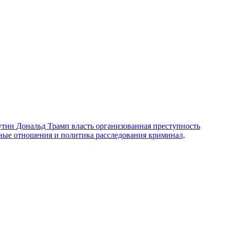
утин
Дональд Трамп
власть
организованная преступность
ные отношения и политика
расследования
криминал,