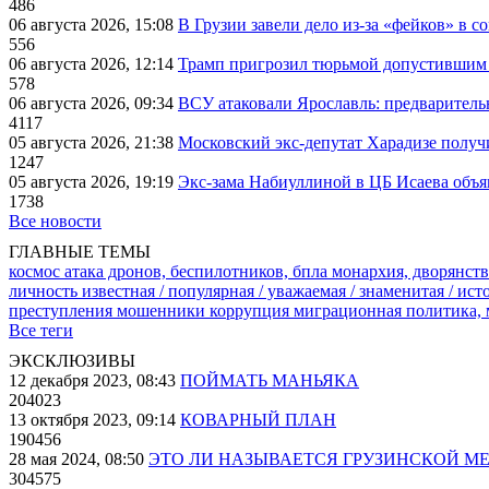
486
06 августа 2026, 15:08
В Грузии завели дело из-за «фейков» в с
556
06 августа 2026, 12:14
Трамп пригрозил тюрьмой допустившим 
578
06 августа 2026, 09:34
ВСУ атаковали Ярославль: предварител
4117
05 августа 2026, 21:38
Московский экс-депутат Харадизе получи
1247
05 августа 2026, 19:19
Экс-зама Набиуллиной в ЦБ Исаева объя
1738
Все новости
ГЛАВНЫЕ ТЕМЫ
космос
атака дронов, беспилотников, бпла
монархия, дворянств
личность известная / популярная / уважаемая / знаменитая / ис
преступления
мошенники
коррупция
миграционная политика,
Все теги
ЭКСКЛЮЗИВЫ
12 декабря 2023, 08:43
ПОЙМАТЬ МАНЬЯКА
204023
13 октября 2023, 09:14
КОВАРНЫЙ ПЛАН
190456
28 мая 2024, 08:50
ЭТО ЛИ НАЗЫВАЕТСЯ ГРУЗИНСКОЙ М
304575