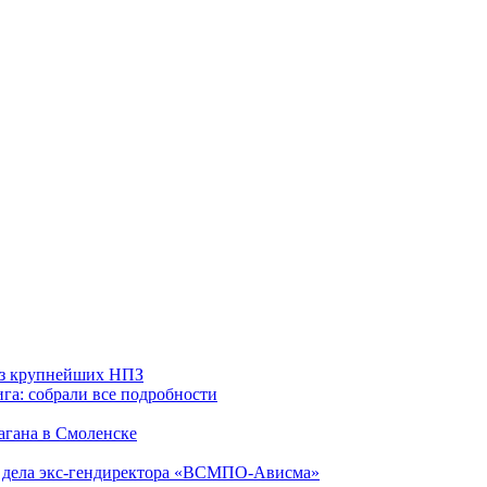
 из крупнейших НПЗ
га: собрали все подробности
агана в Смоленске
ю дела экс-гендиректора «ВСМПО-Ависма»