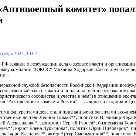
«Антивоенный комитет» попали 
и
ктября 2025, 10:07
РФ заявила о возбуждении дела о захвате власти и организаци
-главу компании "ЮКОС" Михаила Ходорковского и других учре
ии".
еральной службой безопасности Российской Федерации возбужде
сильственный захват власти или насильственное удержание власти
ористического сообщества и участие в нём") в отношении экс
ов "Антивоенного комитета России", - заявили во вторник в Ц
ими фигурантами дела стали признанные иноагентами экс-прем
ственный деятель Леонид Гозман**, политики Владимир Кара-М
ей Алексашенко*, экономист Сергей Гуриев*, бизнесмены Бори
елев**, юрист Елена Лукьянова*, политик Юрий Пивоваров*, п
ель Гарри Каспаров**, актер Артур Смольянинов**, политолог 