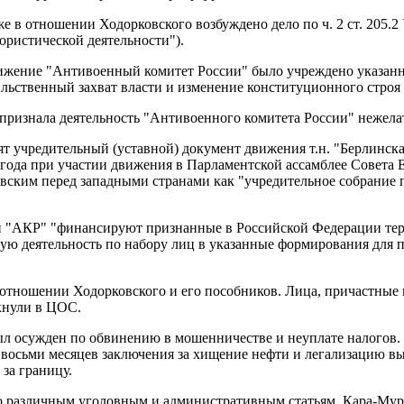
е в отношении Ходорковского возбуждено дело по ч. 2 ст. 205
ористической деятельности").
жение "Антивоенный комитет России" было учреждено указанны
льственный захват власти и изменение конституционного строя 
признала деятельность "Антивоенного комитета России" нежела
нят учредительный (уставной) документ движения т.н. "Берлинска
года при участии движения в Парламентской ассамблее Совета Е
вским перед западными странами как "учредительное собрание п
ели "АКР" "финансируют признанные в Российской Федерации т
вую деятельность по набору лиц в указанные формирования для 
 отношении Ходорковского и его пособников. Лица, причастные к
ркнули в ЦОС.
ыл осужден по обвинению в мошенничестве и неуплате налогов. В
 восьми месяцев заключения за хищение нефти и легализацию вы
за границу.
о различным уголовным и административным статьям. Кара-Мурз