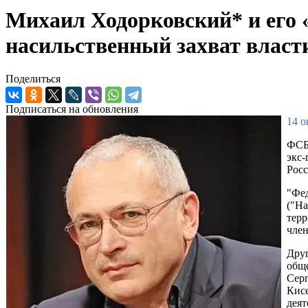
Михаил Ходорковский* и его 
насильственный захват власт
Поделиться
Подписаться на обновления
14 о
ФСБ 
экс
Росс
"Фед
("На
терр
член
Друг
обще
Серг
Кис
деят