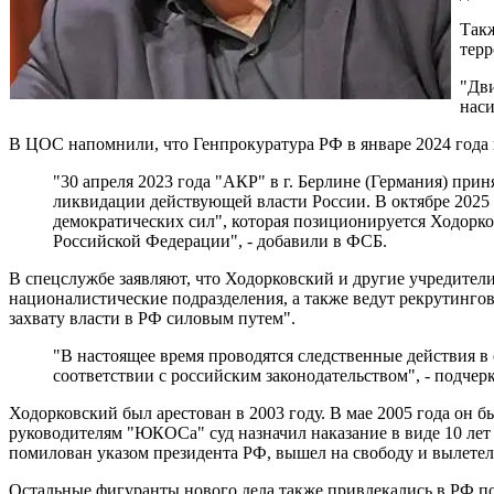
Такж
терр
"Дви
наси
В ЦОС напомнили, что Генпрокуратура РФ в январе 2024 года 
"30 апреля 2023 года "АКР" в г. Берлине (Германия) при
ликвидации действующей власти России. В октябре 2025 
демократических сил", которая позиционируется Ходорко
Российской Федерации", - добавили в ФСБ.
В спецслужбе заявляют, что Ходорковский и другие учредит
националистические подразделения, а также ведут рекрутинго
захвату власти в РФ силовым путем".
"В настоящее время проводятся следственные действия в
соответствии с российским законодательством", - подче
Ходорковский был арестован в 2003 году. В мае 2005 года он б
руководителям "ЮКОСа" суд назначил наказание в виде 10 лет
помилован указом президента РФ, вышел на свободу и вылетел 
Остальные фигуранты нового дела также привлекались в РФ п