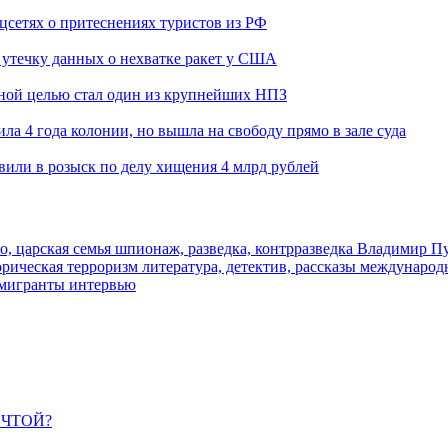
оцсетях о притеснениях туристов из РФ
утечку данных о нехватке ракет у США
ьной целью стал один из крупнейших НПЗ
ла 4 года колонии, но вышла на свободу прямо в зале суда
вили в розыск по делу хищения 4 млрд рублей
о, царская семья
шпионаж, разведка, контрразведка
Владимир П
торическая
терроризм
литература, детектив, рассказы
международ
 мигранты
интервью
ЕЧТОЙ?