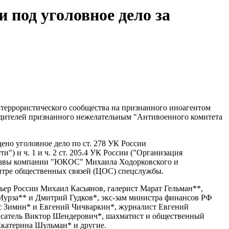
под уголовное дело за
и террористического сообщества на признанного иноагентом
дителей признанного нежелательным "Антивоенного комитета
но уголовное дело по ст. 278 УК России
") и ч. 1 и ч. 2 ст. 205.4 УК России ("Организация
-главы компании "ЮКОС" Михаила Ходорковского и
ентре общественных связей (ЦОС) спецслужбы.
ьер России Михаил Касьянов, галерист Марат Гельман**,
урза** и Дмитрий Гудков*, экс-зам министра финансов РФ
с Зимин* и Евгений Чичваркин*, журналист Евгений
исатель Виктор Шендерович*, шахматист и общественный
Екатерина Шульман* и другие.