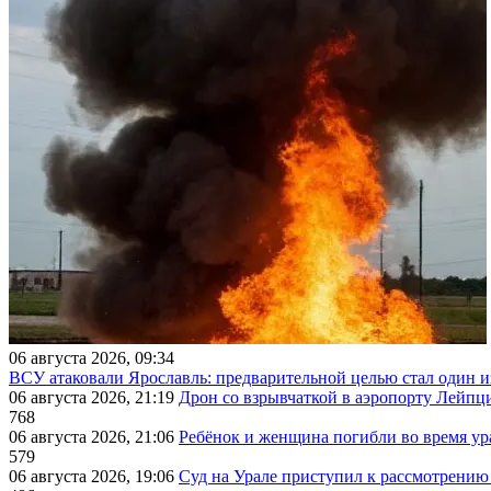
06 августа 2026, 09:34
ВСУ атаковали Ярославль: предварительной целью стал один
06 августа 2026, 21:19
Дрон со взрывчаткой в аэропорту Лейпци
768
06 августа 2026, 21:06
Ребёнок и женщина погибли во время ур
579
06 августа 2026, 19:06
Суд на Урале приступил к рассмотрени