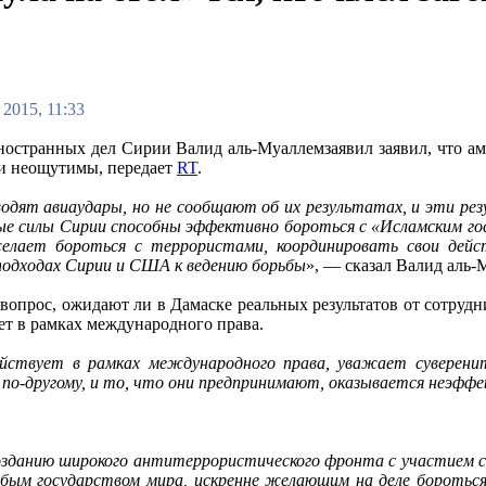
 2015, 11:33
остранных дел Сирии Валид аль-Муаллемзаявил заявил, что ам
и неощутимы, передает
RT
.
дят авиаудары, но не сообщают об их результатах, и эти ре
е силы Сирии способны эффективно бороться с «Исламским го
желает бороться с террористами, координировать свои дей
 подходах Сирии и США к ведению борьбы
», — сказал Валид аль-
 вопрос, ожидают ли в Дамаске реальных результатов от сотруд
ет в рамках международного права.
ействует в рамках международного права, уважает суверен
по-другому, и то, что они предпринимают, оказывается неэфф
озданию широкого антитеррористического фронта с участием с
юбым государством мира, искренне желающим на деле боротьс