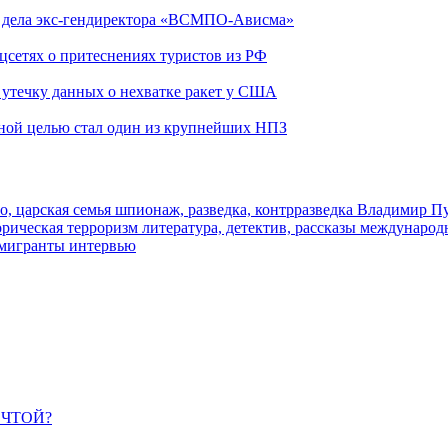
ю дела экс-гендиректора «ВСМПО-Ависма»
оцсетях о притеснениях туристов из РФ
утечку данных о нехватке ракет у США
ьной целью стал один из крупнейших НПЗ
о, царская семья
шпионаж, разведка, контрразведка
Владимир П
торическая
терроризм
литература, детектив, рассказы
международ
 мигранты
интервью
ЕЧТОЙ?