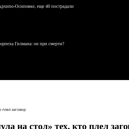
Архипо-Осиповке, еще 40 пострадали
рпеха Гилмана: он при смерти?
о плел заговор
а на стол» тех, кто плел заго