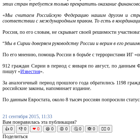
этих стран требуется только прекратить оказание финансов
«
Мы считаем Российскую Федерацию нашим другом и страт
соответствии с международным правом. То есть в координаци
Россия, по его словам, не скрывает своей решимости участвова
“
Мы в Сирии доверяем руководству России и верим в его решим
По его мнению, помощь России в борьбе с террористами ИГ «оп
912 граждан Сирии в период с января по август, по данным
пишут «
Известия
».
За аналогичный период прошлого года обратились 1198 граж
российские законы, напоминает издание.
По данным Евростата, около 8 тысяч россиян попросили статус
21 сентября 2015, 11:33
Вам понравилась эта публикация?
👍
0
👎
0
❤
0
😆
0
😡
0
🤔
0
🙈
0
🧘‍♀️
0
Поделиться