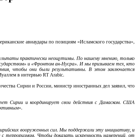
ериканские авиаудары по позициям «Исламского государства»,
зультаты практически неощутимы. По нашему мнению, только
сударством» и «Фронтом ан-Нусра». И мы призываем тех, кто
ствия, чтобы они были результативны. В этом заключается
Муаллем в интервью RT Arabic.
ничества Сирии и России, министр иностранных дел заявил, что
итет Сирии и координирует свои действия с Дамаском. США
ективным
».
ирийских вооруженных сил. Мы поддержали эту инициативу, и
я с терроризмом. Чтобы доказать искренность намерений, от