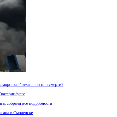
морпеха Гилмана: он при смерти?
 Екатеринбурге
га: собрали все подробности
агана в Смоленске