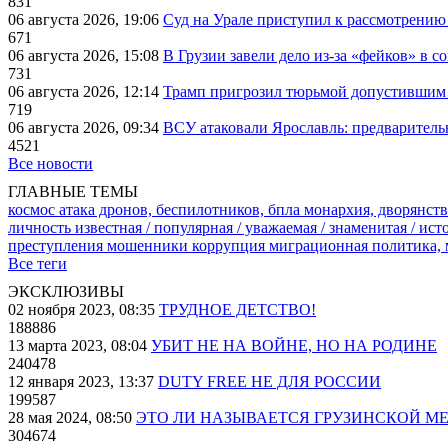
831
06 августа 2026, 19:06
Суд на Урале приступил к рассмотрени
671
06 августа 2026, 15:08
В Грузии завели дело из-за «фейков» в с
731
06 августа 2026, 12:14
Трамп пригрозил тюрьмой допустившим 
719
06 августа 2026, 09:34
ВСУ атаковали Ярославль: предварител
4521
Все новости
ГЛАВНЫЕ ТЕМЫ
космос
атака дронов, беспилотников, бпла
монархия, дворянств
личность известная / популярная / уважаемая / знаменитая / ис
преступления
мошенники
коррупция
миграционная политика,
Все теги
ЭКСКЛЮЗИВЫ
02 ноября 2023, 08:35
ТРУДНОЕ ДЕТСТВО!
188886
13 марта 2023, 08:04
УБИТ НЕ НА ВОЙНЕ, НО НА РОДИНЕ
240478
12 января 2023, 13:37
DUTY FREE НЕ ДЛЯ РОССИИ
199587
28 мая 2024, 08:50
ЭТО ЛИ НАЗЫВАЕТСЯ ГРУЗИНСКОЙ М
304674