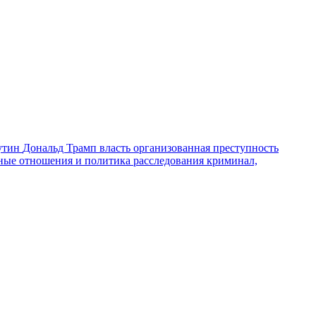
утин
Дональд Трамп
власть
организованная преступность
ные отношения и политика
расследования
криминал,