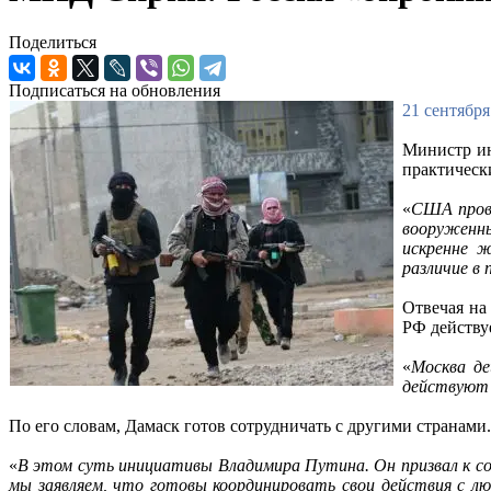
Поделиться
Подписаться на обновления
21 сентября
Министр ин
практическ
«
США прово
вооруженны
искренне 
различие в
Отвечая на
РФ действу
«
Москва д
действуют 
По его словам, Дамаск готов сотрудничать с другими странами.
«
В этом суть инициативы Владимира Путина. Он призвал к с
мы заявляем, что готовы координировать свои действия с л