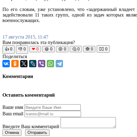
По его словам, уже установлено, что «задержанный владе
задействовали 11 таких групп, одной из задач которых яв
военнослужащих.
17 августа 2015, 11:47
Вам понравилась эта публикация?
👍
0
👎
0
❤
0
😆
0
😡
0
🤔
0
🙈
0
🧘‍♀️
0
Поделиться
Комментарии
Оставить комментарий
Ваше имя
Ваш email
Введите Ваш комментарий
Отмена
Отправить