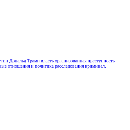
утин
Дональд Трамп
власть
организованная преступность
ные отношения и политика
расследования
криминал,