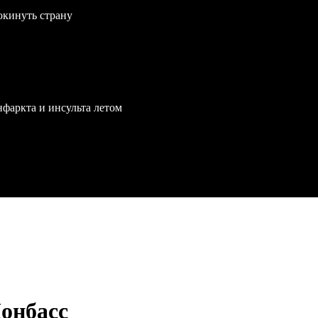
окинуть страну
нфаркта и инсульта летом
Донбасс