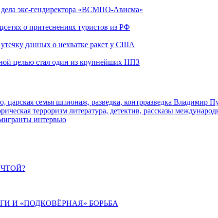
ю дела экс-гендиректора «ВСМПО-Ависма»
оцсетях о притеснениях туристов из РФ
утечку данных о нехватке ракет у США
ьной целью стал один из крупнейших НПЗ
о, царская семья
шпионаж, разведка, контрразведка
Владимир П
торическая
терроризм
литература, детектив, рассказы
международ
 мигранты
интервью
ЕЧТОЙ?
ИГИ И «ПОДКОВЁРНАЯ» БОРЬБА