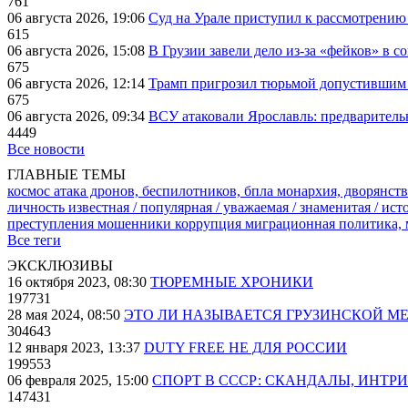
761
06 августа 2026, 19:06
Суд на Урале приступил к рассмотрени
615
06 августа 2026, 15:08
В Грузии завели дело из-за «фейков» в с
675
06 августа 2026, 12:14
Трамп пригрозил тюрьмой допустившим 
675
06 августа 2026, 09:34
ВСУ атаковали Ярославль: предварител
4449
Все новости
ГЛАВНЫЕ ТЕМЫ
космос
атака дронов, беспилотников, бпла
монархия, дворянств
личность известная / популярная / уважаемая / знаменитая / ис
преступления
мошенники
коррупция
миграционная политика,
Все теги
ЭКСКЛЮЗИВЫ
16 октября 2023, 08:30
ТЮРЕМНЫЕ ХРОНИКИ
197731
28 мая 2024, 08:50
ЭТО ЛИ НАЗЫВАЕТСЯ ГРУЗИНСКОЙ М
304643
12 января 2023, 13:37
DUTY FREE НЕ ДЛЯ РОССИИ
199553
06 февраля 2025, 15:00
СПОРТ В СССР: СКАНДАЛЫ, ИНТР
147431