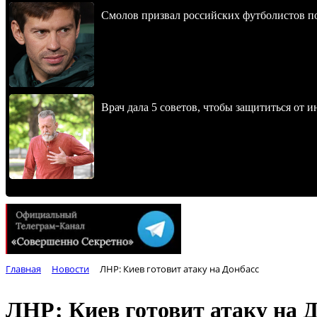
Смолов призвал российских футболистов п
Врач дала 5 советов, чтобы защититься от и
Главная
Новости
ЛНР: Киев готовит атаку на Донбасс
ЛНР: Киев готовит атаку на 