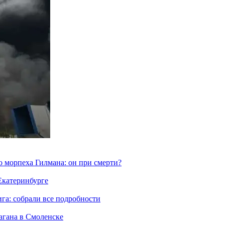
морпеха Гилмана: он при смерти?
 Екатеринбурге
га: собрали все подробности
агана в Смоленске