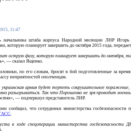
2015, 11:47
ль начальника штаба корпуса Народной милиции ЛНР Игорь 
ии, которую планирует завершить до октября 2015 года, передае
вит острую фазу, которую планирует завершить до октября, так
ь
», — сказал Ященко.
иловики, по его словам, бросят в бой подготовленные за врем
массу неприятностей ополченцам.
 украинская армия будет терпеть сокрушительное поражение, 
вно разыгрываться. Так что Порошенко не зря проводит военны
остях
», — подчеркнул представитель ЛНР.
ин сообщил, что сотрудники министерства госбезопасности 
ТАСС
.
уста в ходе спецоперации министерства госбезопасности ДН
й.