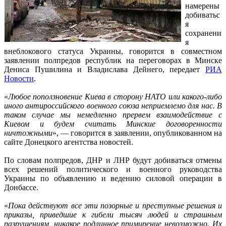
намерены
добиватьс
я
сохранени
я
внеблокового статуса Украины, говорится в совместном
заявлении полпредов республик на переговорах в Минске
Дениса Пушилина и Владислава Дейнего, передает
РИА
Новости
.
«
Любое поползновение Киева в сторону НАТО или какого-либо
иного антироссийского военного союза неприемлемо для нас. В
таком случае мы немедленно прервем взаимодействие с
Киевом и будем считать Минские договоренности
ничтожными
», — говорится в заявлении, опубликованном на
сайте Донецкого агентства новостей.
По словам полпредов, ДНР и ЛНР будут добиваться отмены
всех решений политического и военного руководства
Украины по объявлению и ведению силовой операции в
Донбассе.
«
Пока действуют все эти позорные и преступные решения и
приказы, приведшие к гибели тысяч людей и страшным
разрушениям, никакое подлинное примирение невозможно. Их