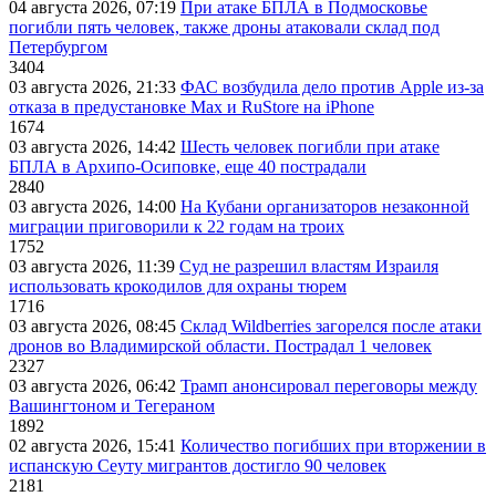
04 августа 2026, 07:19
При атаке БПЛА в Подмосковье
погибли пять человек, также дроны атаковали склад под
Петербургом
3404
03 августа 2026, 21:33
ФАС возбудила дело против Apple из-за
отказа в предустановке Max и RuStore на iPhone
1674
03 августа 2026, 14:42
Шесть человек погибли при атаке
БПЛА в Архипо-Осиповке, еще 40 пострадали
2840
03 августа 2026, 14:00
На Кубани организаторов незаконной
миграции приговорили к 22 годам на троих
1752
03 августа 2026, 11:39
Суд не разрешил властям Израиля
использовать крокодилов для охраны тюрем
1716
03 августа 2026, 08:45
Склад Wildberries загорелся после атаки
дронов во Владимирской области. Пострадал 1 человек
2327
03 августа 2026, 06:42
Трамп анонсировал переговоры между
Вашингтоном и Тегераном
1892
02 августа 2026, 15:41
Количество погибших при вторжении в
испанскую Сеуту мигрантов достигло 90 человек
2181