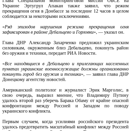
Глава Специальной мониторинговой миссии ОБСЕ на
Украине Эртугрул Апакан также заявил, что режим
прекращения огня в Донбассе за последние 12 часов в целом
соблюдается за некоторыми исключениями.
«
Ряд эпизодов нарушения режима прекращения огня
зафиксирован в районе Дебальцево и Горловки
», — указал он.
Глава ДНР Александр Захарченко предложил украинским
силовикам, окруженным близ Дебальцево, покинуть район
без оружия и техники, передает РИА Новости.
«
Все находящиеся в Дебальцево и прилегающих населенных
пунктах украинские военнослужащие должны организованно
покинуть город без оружия и техники
», — заявил глава ДНР
Донецкому агентству новостей.
Американский политолог и журналист Эрик Марголис, в
свою очередь, выразил мнение, что Владимиру Путину
удалось второй раз уберечь Барака Обаму от крайне опасной
конфронтации между Россией и Западом по поводу
украинского конфликта.
Первым случаем, когда усилиями российского президента
удалось предотвратить масштабный конфликт между Россией