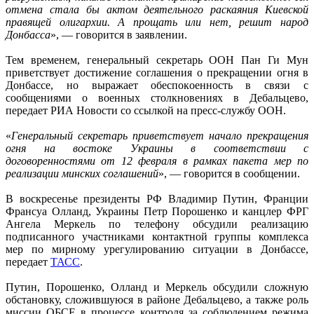
отмена стала бы актом деятельного раскаяния Киевской
правящей олигархии. А прощать или нет, решит народ
Донбасса
», — говорится в заявлении.
Тем временем, генеральный секретарь ООН Пан Ги Мун
приветствует достижение соглашения о прекращении огня в
Донбассе, но выражает обеспокоенность в связи с
сообщениями о военных столкновениях в Дебальцево,
передает РИА Новости со ссылкой на пресс-службу ООН.
«
Генеральный секретарь приветствует начало прекращения
огня на востоке Украины в соответствии с
договоренностями от 12 февраля в рамках пакета мер по
реализации минских соглашений
», — говорится в сообщении.
В воскресенье президенты РФ Владимир Путин, Франции
Франсуа Олланд, Украины Петр Порошенко и канцлер ФРГ
Ангела Меркель по телефону обсудили реализацию
подписанного участниками контактной группы комплекса
мер по мирному урегулированию ситуации в Донбассе,
передает
ТАСС
.
Путин, Порошенко, Олланд и Меркель обсудили сложную
обстановку, сложившуюся в районе Дебальцево, а также роль
миссии ОБСЕ в процессе контроля за соблюдением режима