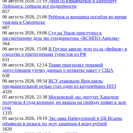
06 августа 2026, 21:19
Дрон со взрывчаткой в аэропорту
Лейпцига: собрали все подробности
857
06 августа 2026, 21:06
Ребёнок и женщина погибли во время
урагана в Смоленске
687
06 августа 2026, 19:06
Суд на Урале приступил к
рассмотрению дела экс-гендиректора «ВСМПО-Ависма»
564
06 августа 2026, 15:08
В Грузии завели дело из-за «фейков» в
соцсетях о притеснениях туристов из РФ
631
06 августа 2026, 12:14
Трамп пригрозил тюрьмой
допустившим утечку данных о нехватке ракет у США
638
06 августа 2026, 09:34
ВСУ атаковали Ярославль:
предварительной целью стал один из крупнейших НПЗ
4326
05 августа 2026, 21:38
Московский экс-депутат Харадизе
получила 4 года колонии, но вышла на свободу прямо в зале
суда
1335
05 августа 2026, 19:19
Экс-зама Набиуллиной в ЦБ Исаева
объявили в розыск по делу хищения 4 млрд рублей
1820