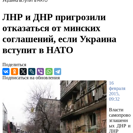
Украина вступит в НАТО
ЛНР и ДНР пригрозили
отказаться от минских
соглашений, если Украина
вступит в НАТО
Поделиться
Подписаться на обновления
16
февраля
2015,
09:32
Власти
самопрово
зглашенн
ых ДНР и
ЛНР