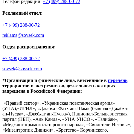
Телефон редакции:
+7 (499) 288-00-72
Рекламный отдел:
+7 (499) 288-00-72
reklama@sovsek.com
Отдел распространения:
+7 (499) 288-00-72
sovsek@sovsek.com
*Организации и физические лица, внесённные в
перечень
террористов и экстремистов, деятельность которых
запрещена в Российской Федерации:
«Правый сектор», «Украинская повстанческая армия»
(УПА),«ИГИЛ», «Джабхат Фатх аш-Шам» (бывшая «Джабхат
ан-Нусра», «Джебхат ан-Нусра»), Национал-Большевистская
партия (НБП), «Аль-Каида», «УНА-УНСО», «Талибан»,
«Меджлис крымско-татарского народа», «Свидетели Иеговы»,
«Мизантропик Дивижн», «Братство» Корчинского,