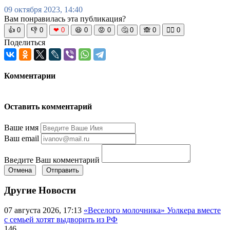
09 октября 2023, 14:40
Вам понравилась эта публикация?
👍
0
👎
0
❤
0
😆
0
😡
0
🤔
0
🙈
0
🧘‍♀️
0
Поделиться
Комментарии
Оставить комментарий
Ваше имя
Ваш email
Введите Ваш комментарий
Отмена
Отправить
Другие Новости
07 августа 2026, 17:13
«Веселого молочника» Уолкера вместе
с семьей хотят выдворить из РФ
146