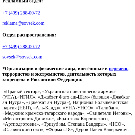
Рекламный отдел:
+7 (499) 288-00-72
reklama@sovsek.com
Отдел распространения:
+7 (499) 288-00-72
sovsek@sovsek.com
*Организации и физические лица, внесённные в
перечень
террористов и экстремистов, деятельность которых
запрещена в Российской Федерации:
«Правый сектор», «Украинская повстанческая армия»
(УПА),«ИГИЛ», «Джабхат Фатх аш-Шам» (бывшая «Джабхат
ан-Нусра», «Джебхат ан-Нусра»), Национал-Большевистская
партия (НБП), «Аль-Каида», «УНА-УНСО», «Талибан»,
«Меджлис крымско-татарского народа», «Свидетели Иеговы»,
«Мизантропик Дивижн», «Братство» Корчинского,
«Артподготовка», «Тризуб им. Степана Бандеры», «НСО»,
«Славянский союз», «Формат-18», Дуров Павел Валерьевич.