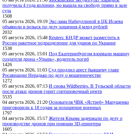
получила 4 года колонии, но вышла на свободу прямо в зале
суда
1508
05 августа 2026, 19:19
Экс-зама Набиуллиной в ЦБ Исаева
объявили в розыск по делу хищения 4 млрд рублей
2032
05 августа 2026, 15:48
Reuters: КНДР может разместить в
России ракетное подразделение для ударов по Украине
1538
05 августа 2026, 15:01
Под Екатеринбургом взорвали машину
создателя дрона «Упырь», водитель погиб
1426
05 августа 2026, 11:03
Суд продлил арест бывшему главе
Росавиации Нерадько по делу о мошенничестве
1272
05 августа 2026, 07:13
И снова Wildberries. В Тульской области
после атаки дронов горит сортировочный центр
5535
04 августа 2026, 21:20
Основателя ЧВК «Ястреб» Марущенко
приговорили к 18 годам за похищение военных
1797
04 августа 2026, 15:17
Жителя Крыма задержали по делу о
производстве дронов при помощи 3D‑принтера
1605