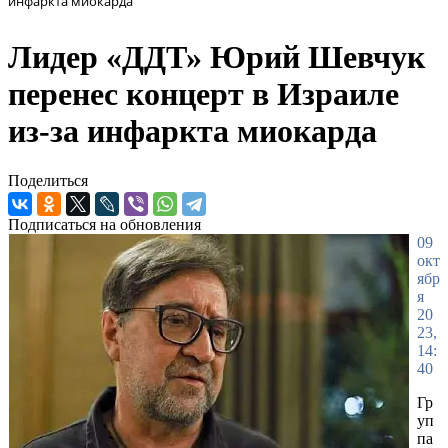
инфаркта миокарда
Лидер «ДДТ» Юрий Шевчук
перенес концерт в Израиле
из-за инфаркта миокарда
Поделиться
Подписаться на обновления
09
окт
ябр
я
20
23,
14:
40
Гр
уп
па