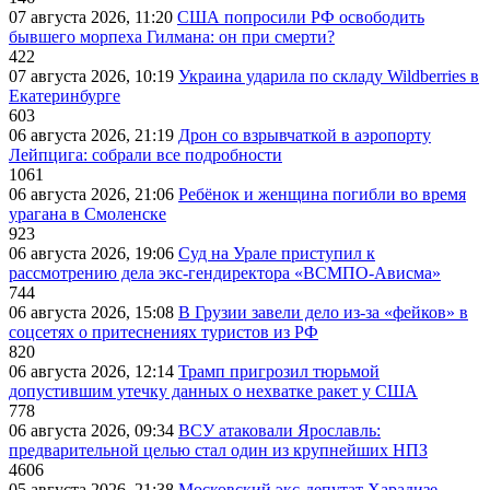
07 августа 2026, 11:20
США попросили РФ освободить
бывшего морпеха Гилмана: он при смерти?
422
07 августа 2026, 10:19
Украина ударила по складу Wildberries в
Екатеринбурге
603
06 августа 2026, 21:19
Дрон со взрывчаткой в аэропорту
Лейпцига: собрали все подробности
1061
06 августа 2026, 21:06
Ребёнок и женщина погибли во время
урагана в Смоленске
923
06 августа 2026, 19:06
Суд на Урале приступил к
рассмотрению дела экс-гендиректора «ВСМПО-Ависма»
744
06 августа 2026, 15:08
В Грузии завели дело из-за «фейков» в
соцсетях о притеснениях туристов из РФ
820
06 августа 2026, 12:14
Трамп пригрозил тюрьмой
допустившим утечку данных о нехватке ракет у США
778
06 августа 2026, 09:34
ВСУ атаковали Ярославль:
предварительной целью стал один из крупнейших НПЗ
4606
05 августа 2026, 21:38
Московский экс-депутат Харадизе