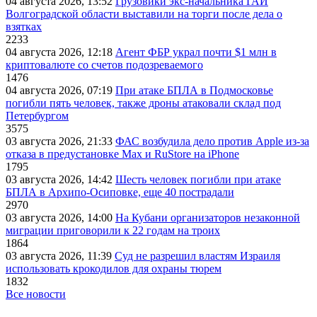
04 августа 2026, 13:52
Грузовики экс-начальника ГАИ
Волгоградской области выставили на торги после дела о
взятках
2233
04 августа 2026, 12:18
Агент ФБР украл почти $1 млн в
криптовалюте со счетов подозреваемого
1476
04 августа 2026, 07:19
При атаке БПЛА в Подмосковье
погибли пять человек, также дроны атаковали склад под
Петербургом
3575
03 августа 2026, 21:33
ФАС возбудила дело против Apple из-за
отказа в предустановке Max и RuStore на iPhone
1795
03 августа 2026, 14:42
Шесть человек погибли при атаке
БПЛА в Архипо-Осиповке, еще 40 пострадали
2970
03 августа 2026, 14:00
На Кубани организаторов незаконной
миграции приговорили к 22 годам на троих
1864
03 августа 2026, 11:39
Суд не разрешил властям Израиля
использовать крокодилов для охраны тюрем
1832
Все новости