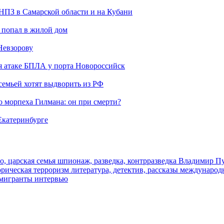
 НПЗ в Самарской области и на Кубани
 попал в жилой дом
Невзорову
я атаке БПЛА у порта Новороссийск
семьей хотят выдворить из РФ
морпеха Гилмана: он при смерти?
 Екатеринбурге
о, царская семья
шпионаж, разведка, контрразведка
Владимир П
торическая
терроризм
литература, детектив, рассказы
международ
 мигранты
интервью