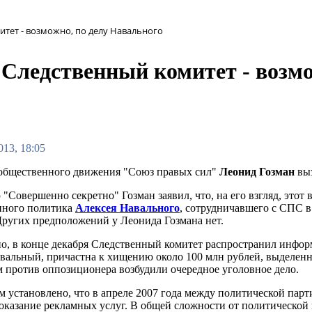
тет - возможно, по делу Навального
Следственный комитет - возмо
013, 18:05
общественного движения "Союз правых сил"
Леонид Гозман
выз
"Совершенно секретно" Гозман заявил, что, на его взгляд, этот 
нного политика
Алексея Навального
, сотрудничавшего с СПС в
 Других предположений у Леонида Гозмана нет.
но, в конце декабря Следственный комитет распространил инфор
вальный, причастна к хищению около 100 млн рублей, выделен
им против оппозиционера возбудили очередное уголовное дело.
м установлено, что в апреле 2007 года между политической пар
 оказание рекламных услуг. В общей сложности от политической