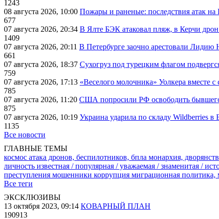
1243
08 августа 2026, 10:00
Пожары и раненые: последствия атак на
677
07 августа 2026, 20:34
В Ялте БЭК атаковал пляж, в Керчи дрон
1409
07 августа 2026, 20:11
В Петербурге заочно арестовали Лидию 
661
07 августа 2026, 18:37
Сухогруз под турецким флагом подвергс
759
07 августа 2026, 17:13
«Веселого молочника» Уолкера вместе с 
785
07 августа 2026, 11:20
США попросили РФ освободить бывшего 
875
07 августа 2026, 10:19
Украина ударила по складу Wildberries в
1135
Все новости
ГЛАВНЫЕ ТЕМЫ
космос
атака дронов, беспилотников, бпла
монархия, дворянств
личность известная / популярная / уважаемая / знаменитая / ис
преступления
мошенники
коррупция
миграционная политика,
Все теги
ЭКСКЛЮЗИВЫ
13 октября 2023, 09:14
КОВАРНЫЙ ПЛАН
190913