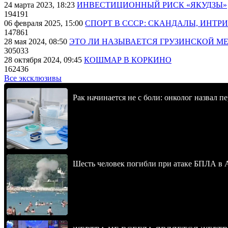
24 марта 2023, 18:23
ИНВЕСТИЦИОННЫЙ РИСК «ЯКУДЗЫ»
194191
06 февраля 2025, 15:00
СПОРТ В СССР: СКАНДАЛЫ, ИНТР
147861
28 мая 2024, 08:50
ЭТО ЛИ НАЗЫВАЕТСЯ ГРУЗИНСКОЙ М
305033
28 октября 2024, 09:45
КОШМАР В КОРКИНО
162436
Все эксклюзивы
Рак начинается не с боли: онколог назвал 
Шесть человек погибли при атаке БПЛА в 