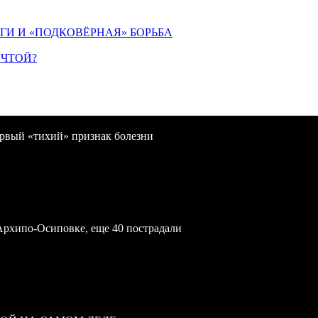
ИГИ И «ПОДКОВЁРНАЯ» БОРЬБА
ЕЧТОЙ?
первый «тихий» признак болезни
Архипо-Осиповке, еще 40 пострадали