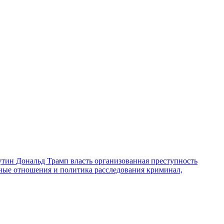
утин
Дональд Трамп
власть
организованная преступность
ные отношения и политика
расследования
криминал,