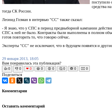
поступило 
средства н
тогда СК России.
Леонид Гозман в интервью "СС" также сказал:
- Я знаю, что у СПС в период предвыборной кампании действи
СПС к ней не было. Контракты были выполнены в полном объеме
готов повторить то, что говорю сейчас.
Эксперты "СС" не исключают, что в будущем появятся и други
29 января 2013, 18:05
Вам понравилась эта публикация?
👍
0
👎
0
❤
0
😆
0
😡
0
🤔
0
🙈
0
🧘‍♀️
0
Поделиться
Комментарии
Оставить комментарий