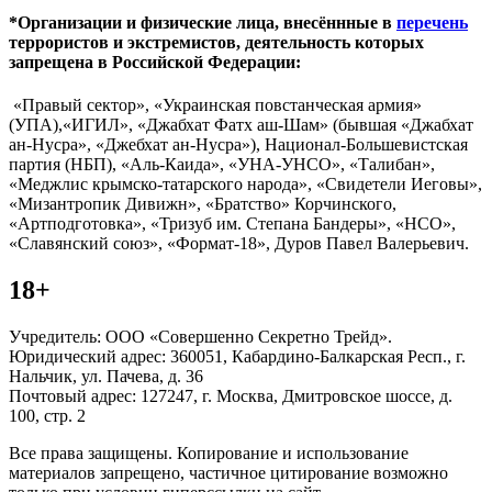
*Организации и физические лица, внесённные в
перечень
террористов и экстремистов, деятельность которых
запрещена в Российской Федерации:
«Правый сектор», «Украинская повстанческая армия»
(УПА),«ИГИЛ», «Джабхат Фатх аш-Шам» (бывшая «Джабхат
ан-Нусра», «Джебхат ан-Нусра»), Национал-Большевистская
партия (НБП), «Аль-Каида», «УНА-УНСО», «Талибан»,
«Меджлис крымско-татарского народа», «Свидетели Иеговы»,
«Мизантропик Дивижн», «Братство» Корчинского,
«Артподготовка», «Тризуб им. Степана Бандеры», «НСО»,
«Славянский союз», «Формат-18», Дуров Павел Валерьевич.
18+
Учредитель: ООО «Совершенно Секретно Трейд».
Юридический адрес: 360051, Кабардино-Балкарская Респ., г.
Нальчик, ул. Пачева, д. 36
Почтовый адрес: 127247, г. Москва, Дмитровское шоссе, д.
100, стр. 2
Все права защищены. Копирование и использование
материалов запрещено, частичное цитирование возможно