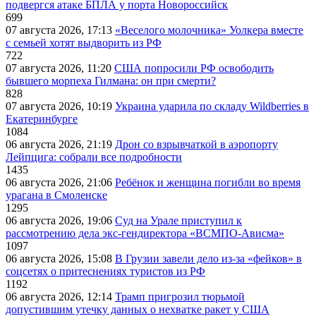
подвергся атаке БПЛА у порта Новороссийск
699
07 августа 2026, 17:13
«Веселого молочника» Уолкера вместе
с семьей хотят выдворить из РФ
722
07 августа 2026, 11:20
США попросили РФ освободить
бывшего морпеха Гилмана: он при смерти?
828
07 августа 2026, 10:19
Украина ударила по складу Wildberries в
Екатеринбурге
1084
06 августа 2026, 21:19
Дрон со взрывчаткой в аэропорту
Лейпцига: собрали все подробности
1435
06 августа 2026, 21:06
Ребёнок и женщина погибли во время
урагана в Смоленске
1295
06 августа 2026, 19:06
Суд на Урале приступил к
рассмотрению дела экс-гендиректора «ВСМПО-Ависма»
1097
06 августа 2026, 15:08
В Грузии завели дело из-за «фейков» в
соцсетях о притеснениях туристов из РФ
1192
06 августа 2026, 12:14
Трамп пригрозил тюрьмой
допустившим утечку данных о нехватке ракет у США