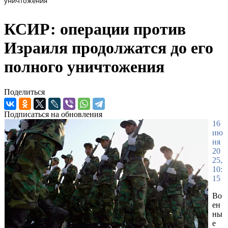
уничтожения
КСИР: операции против
Израиля продолжатся до его
полного уничтожения
Поделиться
Подписаться на обновления
16
ию
ня
20
25,
10:
15
Во
ен
ны
е