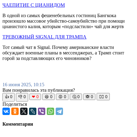
ЧАЕПИТИЕ С ЦИАНИДОМ
В одной из самых фешенебельных гостиниц Бангкока
произошло массовое убийство-самоубийство при помощи
цианистого калия, которым «подсластили» чай для жертв
ТРЕВОЖНЫЙ SIGNAL ДЛЯ ТРАМПА
Тот самый чат в Signal. Почему американские власти
обсуждает военные планы в мессенджерах, а Трамп стоит
горой за подставляющих его чиновников?
16 июня 2025, 10:15
Вам понравилась эта публикация?
👍
0
👎
0
❤
0
😆
0
😡
0
🤔
0
🙈
0
🧘‍♀️
0
Поделиться
Комментарии