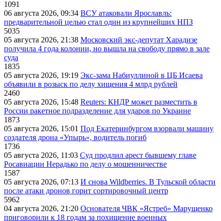
1091
06 августа 2026, 09:34
ВСУ атаковали Ярославль:
предварительной целью стал один из крупнейших НПЗ
5035
05 августа 2026, 21:38
Московский экс-депутат Харадизе
получила 4 года колонии, но вышла на свободу прямо в зале
суда
1835
05 августа 2026, 19:19
Экс-зама Набиуллиной в ЦБ Исаева
объявили в розыск по делу хищения 4 млрд рублей
2460
05 августа 2026, 15:48
Reuters: КНДР может разместить в
России ракетное подразделение для ударов по Украине
1873
05 августа 2026, 15:01
Под Екатеринбургом взорвали машину
создателя дрона «Упырь», водитель погиб
1736
05 августа 2026, 11:03
Суд продлил арест бывшему главе
Росавиации Нерадько по делу о мошенничестве
1587
05 августа 2026, 07:13
И снова Wildberries. В Тульской области
после атаки дронов горит сортировочный центр
5962
04 августа 2026, 21:20
Основателя ЧВК «Ястреб» Марущенко
приговорили к 18 годам за похищение военных