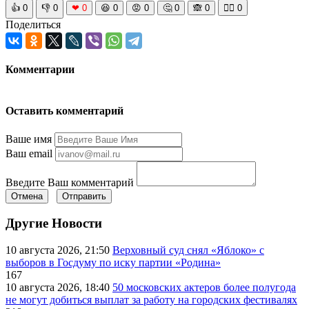
👍
0
👎
0
❤
0
😆
0
😡
0
🤔
0
🙈
0
🧘‍♀️
0
Поделиться
Комментарии
Оставить комментарий
Ваше имя
Ваш email
Введите Ваш комментарий
Отмена
Отправить
Другие Новости
10 августа 2026, 21:50
Верховный суд снял «Яблоко» с
выборов в Госдуму по иску партии «Родина»
167
10 августа 2026, 18:40
50 московских актеров более полугода
не могут добиться выплат за работу на городских фестивалях