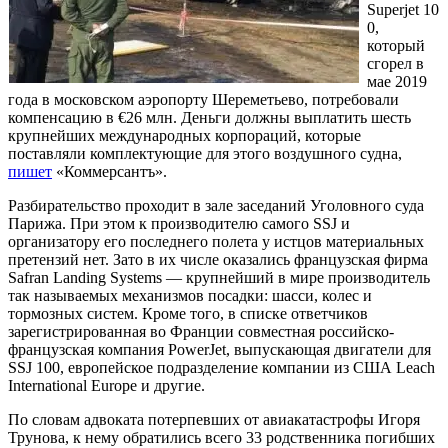
Superjet 10
0,
который
сгорел в
мае 2019
года в московском аэропорту Шереметьево, потребовали
компенсацию в €26 млн. Деньги должны выплатить шесть
крупнейших международных корпораций, которые
поставляли комплектующие для этого воздушного судна,
пишет
«Коммерсантъ».
Разбирательство проходит в зале заседаний Уголовного суда
Парижа. При этом к производителю самого SSJ и
организатору его последнего полета у истцов материальных
претензий нет. Зато в их числе оказались французская фирма
Safran Landing Systems — крупнейший в мире производитель
так называемых механизмов посадки: шасси, колес и
тормозных систем. Кроме того, в списке ответчиков
зарегистрированная во Франции совместная российско-
французская компания PowerJet, выпускающая двигатели для
SSJ 100, европейское подразделение компании из США Leach
International Europe и другие.
По словам адвоката потерпевших от авиакатастрофы Игоря
Трунова, к нему обратились всего 33 родственника погибших