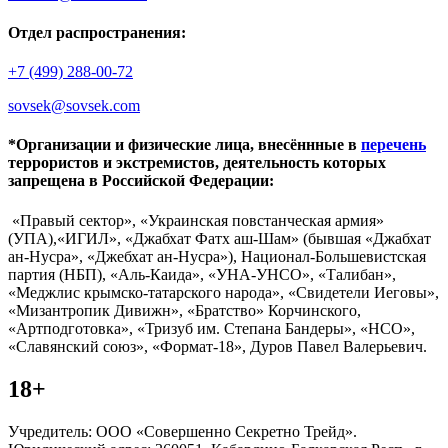
Отдел распространения:
+7 (499) 288-00-72
sovsek@sovsek.com
*Организации и физические лица, внесённные в
перечень
террористов и экстремистов, деятельность которых
запрещена в Российской Федерации:
«Правый сектор», «Украинская повстанческая армия»
(УПА),«ИГИЛ», «Джабхат Фатх аш-Шам» (бывшая «Джабхат
ан-Нусра», «Джебхат ан-Нусра»), Национал-Большевистская
партия (НБП), «Аль-Каида», «УНА-УНСО», «Талибан»,
«Меджлис крымско-татарского народа», «Свидетели Иеговы»,
«Мизантропик Дивижн», «Братство» Корчинского,
«Артподготовка», «Тризуб им. Степана Бандеры», «НСО»,
«Славянский союз», «Формат-18», Дуров Павел Валерьевич.
18+
Учредитель: ООО «Совершенно Секретно Трейд».