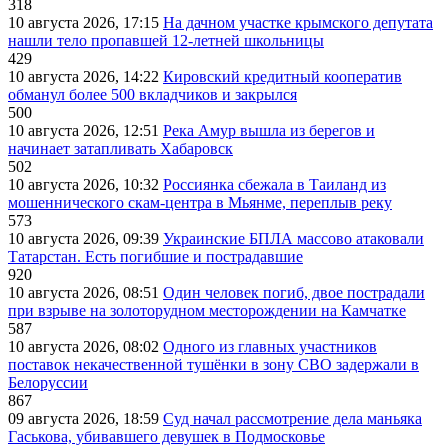
318
10 августа 2026, 17:15
На дачном участке крымского депутата
нашли тело пропавшей 12-летней школьницы
429
10 августа 2026, 14:22
Кировский кредитный кооператив
обманул более 500 вкладчиков и закрылся
500
10 августа 2026, 12:51
Река Амур вышла из берегов и
начинает затапливать Хабаровск
502
10 августа 2026, 10:32
Россиянка сбежала в Таиланд из
мошеннического скам-центра в Мьянме, переплыв реку
573
10 августа 2026, 09:39
Украинские БПЛА массово атаковали
Татарстан. Есть погибшие и пострадавшие
920
10 августа 2026, 08:51
Один человек погиб, двое пострадали
при взрыве на золоторудном месторождении на Камчатке
587
10 августа 2026, 08:02
Одного из главных участников
поставок некачественной тушёнки в зону СВО задержали в
Белоруссии
867
09 августа 2026, 18:59
Суд начал рассмотрение дела маньяка
Гаськова, убивавшего девушек в Подмосковье