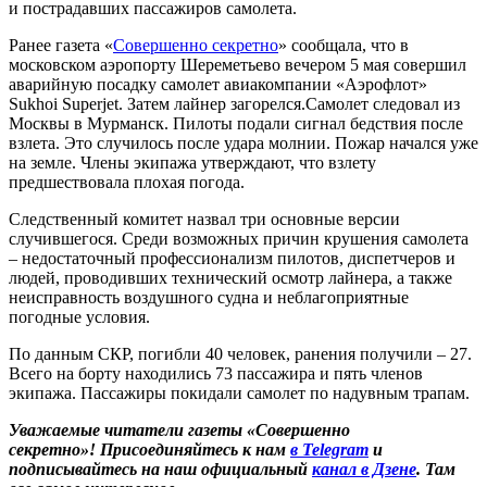
и пострадавших пассажиров самолета.
Ранее газета «
Совершенно секретно
» сообщала, что в
московском аэропорту Шереметьево вечером 5 мая совершил
аварийную посадку самолет авиакомпании «Аэрофлот»
Sukhoi Superjet. Затем лайнер загорелся.Самолет следовал из
Москвы в Мурманск. Пилоты подали сигнал бедствия после
взлета. Это случилось после удара молнии. Пожар начался уже
на земле. Члены экипажа утверждают, что взлету
предшествовала плохая погода.
Следственный комитет назвал три основные версии
случившегося. Среди возможных причин крушения самолета
– недостаточный профессионализм пилотов, диспетчеров и
людей, проводивших технический осмотр лайнера, а также
неисправность воздушного судна и неблагоприятные
погодные условия.
По данным СКР, погибли 40 человек, ранения получили – 27.
Всего на борту находились 73 пассажира и пять членов
экипажа. Пассажиры покидали самолет по надувным трапам.
Уважаемые читатели газеты «Совершенно
секретно»! Присоединяйтесь к нам
в Telegram
и
подписывайтесь на наш официальный
канал в Дзене
. Там