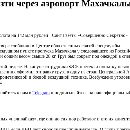
зти через аэропорт Махачкалы 
четверг сообщили в Центре общественных связей спецслужбы.
 воздушном пункте пропуска Махачкала у следовавшего из Росси
й общим весом свыше 28 кг. Груз был сокрыт под одеждой в спе
этой неделе. Накануне сотрудники ФСБ пресекли попытку незако
ленник оформил отправку груза в одну из стран Центральной Ази
онетанковой и боевой воздушной технике. Возбуждено уголовно
.
няйтесь к нам в
Telegram
и подписывайтесь на наш официальны
ных «наливайках», где они до сих пор работают и кто их клиент
ВВП, если ВВП даст свободу предпринимателям. О глупых зако