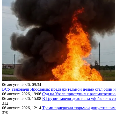
06 августа 2026, 09:34
ВСУ атаковали Ярославль: предварительной целью стал один
06 августа 2026, 19:06
Суд на Урале приступил к рассмотрени
06 августа 2026, 15:08
В Грузии завели дело из-за «фейков» в с
312
06 августа 2026, 12:14
Трамп пригрозил тюрьмой допустившим 
379