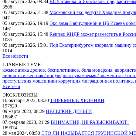
06 августа 2026, 09:34
ВСУ атаковали Ярославль: предварител
3506
05 августа 2026, 21:38
Московский экс-депутат Харадизе получи
947
05 августа 2026, 19:19
Экс-зама Набиуллиной в ЦБ Исаева объя
1461
05 августа 2026, 15:48
Reuters: КНДР может разместить в Росси
1085
05 августа 2026, 15:01
Под Екатеринбургом взорвали машину со
1014
Все новости
ГЛАВНЫЕ ТЕМЫ
космос
атака дронов, беспилотников, бпла
монархия, дворянств
личность известная / популярная / уважаемая / знаменитая / ис
преступления
мошенники
коррупция
миграционная политика,
Все теги
ЭКСКЛЮЗИВЫ
16 октября 2023, 08:30
ТЮРЕМНЫЕ ХРОНИКИ
197520
09 марта 2023, 08:29
НЕЛЁГКИЕ ДЕНЬГИ
188497
07 февраля 2023, 21:29
ВНИМАНИЕ, НЕ РАЗЫСКИВАЮТ!
189974
28 мая 2024, 08:50
ЭТО ЛИ НАЗЫВАЕТСЯ ГРУЗИНСКОЙ М