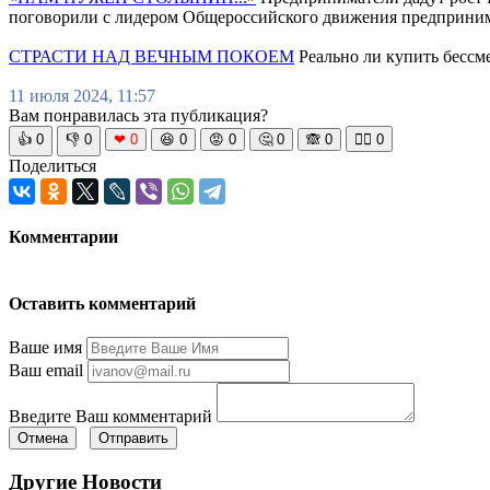
поговорили с лидером Общероссийского движения предприни
СТРАСТИ НАД ВЕЧНЫМ ПОКОЕМ
Реально ли купить бессм
11 июля 2024, 11:57
Вам понравилась эта публикация?
👍
0
👎
0
❤
0
😆
0
😡
0
🤔
0
🙈
0
🧘‍♀️
0
Поделиться
Комментарии
Оставить комментарий
Ваше имя
Ваш email
Введите Ваш комментарий
Отмена
Отправить
Другие Новости