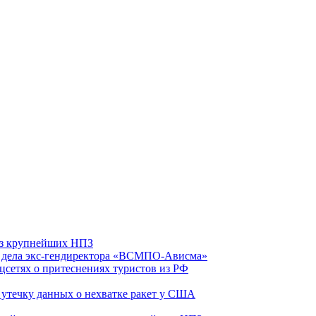
 из крупнейших НПЗ
ю дела экс-гендиректора «ВСМПО-Ависма»
оцсетях о притеснениях туристов из РФ
утечку данных о нехватке ракет у США