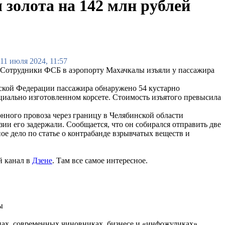
золота на 142 млн рублей
11 июля 2024, 11:57
Сотрудники ФСБ в аэропорту Махачкалы изъяли у пассажира
йской Федерации пассажира обнаружено 54 кустарно
циально изготовленном корсете. Стоимость изъятого превысила
нного провоза через границу в Челябинской области
и его задержали. Сообщается, что он собирался отправить две
е дело по статье о контрабанде взрывчатых веществ и
й канал в
Дзене
. Там все самое интересное.
ы
нах, современных чиновниках, бизнесе и «инфожуликах»