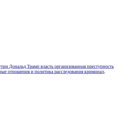
утин
Дональд Трамп
власть
организованная преступность
ные отношения и политика
расследования
криминал,