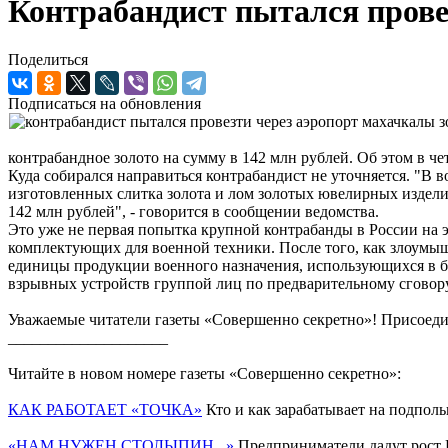
Контрабандист пытался прове
Поделиться
Подписаться на обновления
контрабандное золото на сумму в 142 млн рублей. Об этом в 
Куда собирался направиться контрабандист не уточняется. "В
изготовленных слитка золота и лом золотых ювелирных издели
142 млн рублей", - говорится в сообщении ведомства.
Это уже не первая попытка крупной контрабанды в России на 
комплектующих для военной техники. После того, как злоумыш
единицы продукции военного назначения, использующихся в бр
взрывных устройств группой лиц по предварительному сговору
Уважаемые читатели газеты «Совершенно секретно»! Присоеди
____________________
Читайте в новом номере газеты «Совершенно секретно»:
КАК РАБОТАЕТ «ТОЧКА»
Кто и как зарабатывает на подполь
«НАМ НУЖЕН СТОЛЫПИН...»
Предприниматели дадут рост 