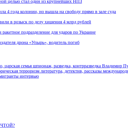
ьной целью стал один из крупнейших НПЗ
ла 4 года колонии, но вышла на свободу прямо в зале суда
вили в розыск по делу хищения 4 млрд рублей
и ракетное подразделение для ударов по Украине
здателя дрона «Упырь», водитель погиб
о, царская семья
шпионаж, разведка, контрразведка
Владимир П
торическая
терроризм
литература, детектив, рассказы
международ
 мигранты
интервью
ЕЧТОЙ?