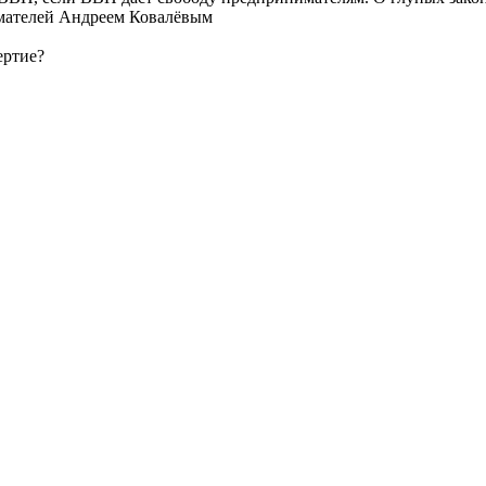
мателей Андреем Ковалёвым
ертие?