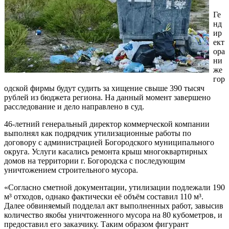
Ге
нд
ир
ект
ора
ни
же
гор
одской фирмы будут судить за хищение свыше 390 тысяч
рублей из бюджета региона. На данный момент завершено
расследование и дело направлено в суд.
46-летний генеральный директор коммерческой компании
выполнял как подрядчик утилизационные работы по
договору с администрацией Богородского муниципального
округа. Услуги касались ремонта крыш многоквартирных
домов на территории г. Богородска с последующим
уничтожением строительного мусора.
«Согласно сметной документации, утилизации подлежали 190
м³ отходов, однако фактически её объём составил 110 м³.
Далее обвиняемый подделал акт выполненных работ, завысив
количество якобы уничтоженного мусора на 80 кубометров, и
предоставил его заказчику. Таким образом фигурант