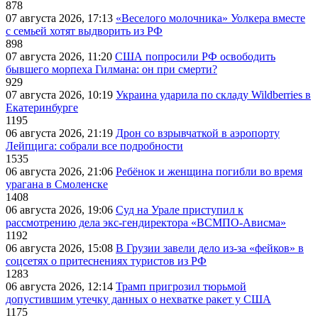
878
07 августа 2026, 17:13
«Веселого молочника» Уолкера вместе
с семьей хотят выдворить из РФ
898
07 августа 2026, 11:20
США попросили РФ освободить
бывшего морпеха Гилмана: он при смерти?
929
07 августа 2026, 10:19
Украина ударила по складу Wildberries в
Екатеринбурге
1195
06 августа 2026, 21:19
Дрон со взрывчаткой в аэропорту
Лейпцига: собрали все подробности
1535
06 августа 2026, 21:06
Ребёнок и женщина погибли во время
урагана в Смоленске
1408
06 августа 2026, 19:06
Суд на Урале приступил к
рассмотрению дела экс-гендиректора «ВСМПО-Ависма»
1192
06 августа 2026, 15:08
В Грузии завели дело из-за «фейков» в
соцсетях о притеснениях туристов из РФ
1283
06 августа 2026, 12:14
Трамп пригрозил тюрьмой
допустившим утечку данных о нехватке ракет у США
1175