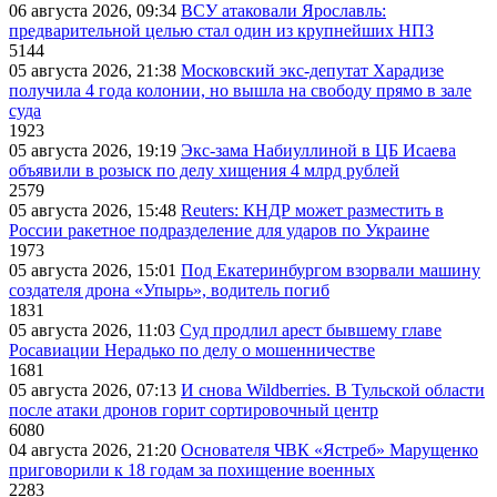
06 августа 2026, 09:34
ВСУ атаковали Ярославль:
предварительной целью стал один из крупнейших НПЗ
5144
05 августа 2026, 21:38
Московский экс-депутат Харадизе
получила 4 года колонии, но вышла на свободу прямо в зале
суда
1923
05 августа 2026, 19:19
Экс-зама Набиуллиной в ЦБ Исаева
объявили в розыск по делу хищения 4 млрд рублей
2579
05 августа 2026, 15:48
Reuters: КНДР может разместить в
России ракетное подразделение для ударов по Украине
1973
05 августа 2026, 15:01
Под Екатеринбургом взорвали машину
создателя дрона «Упырь», водитель погиб
1831
05 августа 2026, 11:03
Суд продлил арест бывшему главе
Росавиации Нерадько по делу о мошенничестве
1681
05 августа 2026, 07:13
И снова Wildberries. В Тульской области
после атаки дронов горит сортировочный центр
6080
04 августа 2026, 21:20
Основателя ЧВК «Ястреб» Марущенко
приговорили к 18 годам за похищение военных
2283