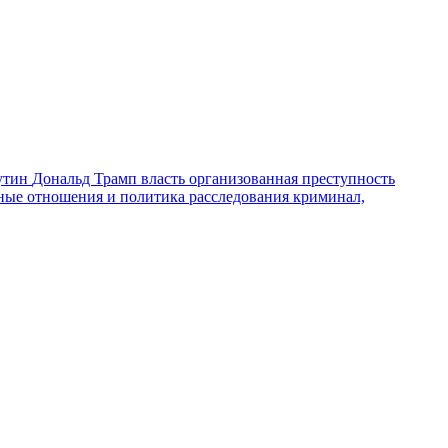
утин
Дональд Трамп
власть
организованная преступность
ные отношения и политика
расследования
криминал,