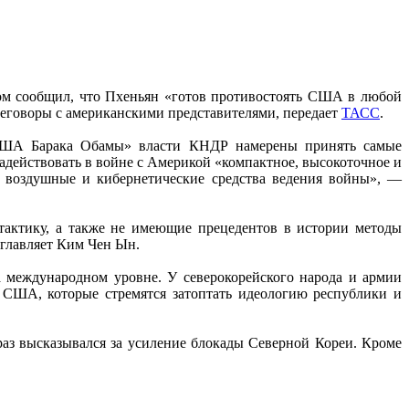
ом сообщил, что Пхеньян «готов противостоять США в любой
реговоры с американскими представителями, передает
ТАСС
.
 США Барака Обамы» власти КНДР намерены принять самые
задействовать в войне с Америкой «компактное, высокоточное и
, воздушные и кибернетические средства ведения войны», —
 тактику, а также не имеющие прецедентов в истории методы
зглавляет Ким Чен Ын.
международном уровне. У северокорейского народа и армии
с США, которые стремятся затоптать идеологию республики и
з высказывался за усиление блокады Северной Кореи. Кроме