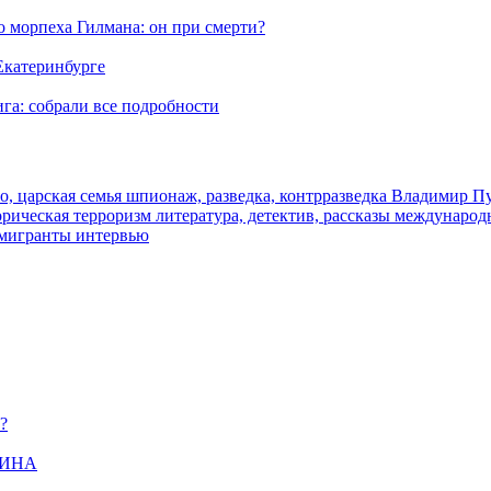
морпеха Гилмана: он при смерти?
 Екатеринбурге
га: собрали все подробности
о, царская семья
шпионаж, разведка, контрразведка
Владимир П
торическая
терроризм
литература, детектив, рассказы
международ
 мигранты
интервью
?
ЩИНА