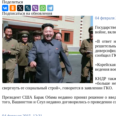
Поделиться
Подписаться на обновления
04 февраля 
Государств
войне, вкл
«В ответ 
решительны
диверсифиц
сообщил Г
«Корейская
ведения во
КНДР также
«больше не
свергнуть ее социальный строй», говорится в заявлении ГКО.
Президент США Барак Обама недавно принял решение о введ
того, Вашингтон и Сеул недавно договорились о проведении 
04 февраля 2015, 12:31