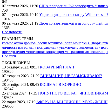
641
07 августа 2026, 11:20
США попросили РФ освободить бывшего 
758
07 августа 2026, 10:19
Украина ударила по складу Wildberries в
1014
06 августа 2026, 21:19
Дрон со взрывчаткой в аэропорту Лейпци
1365
Все новости
ГЛАВНЫЕ ТЕМЫ
космос
атака дронов, беспилотников, бпла
монархия, дворянств
личность известная / популярная / уважаемая / знаменитая / ис
преступления
мошенники
коррупция
миграционная политика,
Все теги
ЭКСКЛЮЗИВЫ
13 октября 2023, 09:14
КОВАРНЫЙ ПЛАН
190826
07 февраля 2023, 21:29
ВНИМАНИЕ, НЕ РАЗЫСКИВАЮТ!
190433
28 октября 2024, 09:45
КОШМАР В КОРКИНО
162347
25 апреля 2024, 17:35
ПОПУТНОГО ВЕТРА... ЧИНОВНИКАМ
189358
22 марта 2023, 17:19
АФЕРА НА МИЛЛИОНЫ. МУЖ - ЖЕН
209665