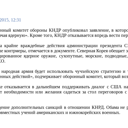
2015, 12:31
енный комитет обороны КНДР опубликовал заявление, в котор
ючая ядерную». Кроме того, КНДР отказывается впредь вести пе
на крайне враждебные действия администрации президента
е контрмеры, отмечается в документе. Северная Корея обещает 
ированное ядерное оружие, сухопутные, морские, подводные
КО.
 народная армия будет использовать чучхейскую стратегию и
енных действий», подчеркивает оборонный комитет, который во
 отказывается в дальнейшем поддерживать диалог с США на 
т необходимости или желания садиться за стол переговоров 
ение дополнительных санкций в отношении КНРД. Обама не ра
совместных учений американских и южнокорейских военных.