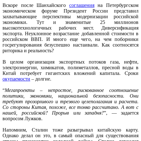
Вскоре после Шанхайского
соглашения
на Петербургском
экономическом форуме Президент России представил
захватывающие перспективы модернизации российской
экономики. Тут и знаменитые 25 миллионов
высокотехнологичных рабочих мест. Диверсификация
экспорта. Неуклонное возрастание добавленной стоимости в
российском ВВП. И много еще чего, на чем поборники
госрегулирования безуспешно настаивали. Как соотносятся
риторика и реальность?
В целом организация экспортных потоков газа, нефти,
электроэнергии, химикатов, полиметаллов, пресной воды в
Китай потребует гигантских вложений капитала. Сроки
окупаемости
– долгие.
“
Мегапроекты – непростое, рискованное соотношение
политики, экономики, национальной безопасности. Они
требуют прозорливого и трезвого целеполагания и расчета.
Со стороны Китая, похоже, все тонко рассчитано. А вот с
нашей, российской? Прорыв или западня?
”, — задается
вопросом Лужков.
Напомним, Сталин тоже разыгрывал китайскую карту.
Однако делал он это, в самый опасный для существования