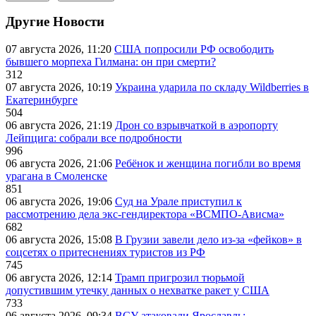
Другие Новости
07 августа 2026, 11:20
США попросили РФ освободить
бывшего морпеха Гилмана: он при смерти?
312
07 августа 2026, 10:19
Украина ударила по складу Wildberries в
Екатеринбурге
504
06 августа 2026, 21:19
Дрон со взрывчаткой в аэропорту
Лейпцига: собрали все подробности
996
06 августа 2026, 21:06
Ребёнок и женщина погибли во время
урагана в Смоленске
851
06 августа 2026, 19:06
Суд на Урале приступил к
рассмотрению дела экс-гендиректора «ВСМПО-Ависма»
682
06 августа 2026, 15:08
В Грузии завели дело из-за «фейков» в
соцсетях о притеснениях туристов из РФ
745
06 августа 2026, 12:14
Трамп пригрозил тюрьмой
допустившим утечку данных о нехватке ракет у США
733
06 августа 2026, 09:34
ВСУ атаковали Ярославль: