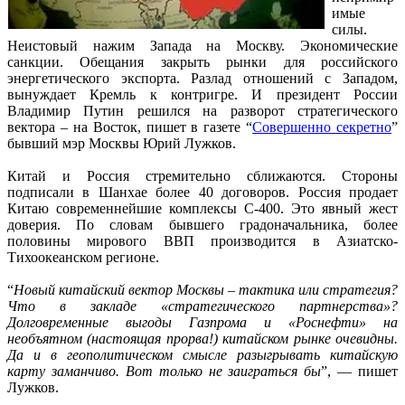
имые
силы.
Неистовый нажим Запада на Москву. Экономические
санкции. Обещания закрыть рынки для российского
энергетического экспорта. Разлад отношений с Западом,
вынуждает Кремль к контригре. И президент России
Владимир Путин решился на разворот стратегического
вектора – на Восток, пишет в газете “
Совершенно секретно
”
бывший мэр Москвы Юрий Лужков.
Китай и Россия стремительно сближаются. Стороны
подписали в Шанхае более 40 договоров. Россия продает
Китаю современнейшие комплексы С-400. Это явный жест
доверия. По словам бывшего градоначальника, более
половины мирового ВВП производится в Азиатско-
Тихоокеанском регионе.
“
Новый китайский вектор Москвы – тактика или стратегия?
Что в закладе «стратегического партнерства»?
Долговременные выгоды Газпрома и «Роснефти» на
необъятном (настоящая прорва!) китайском рынке очевидны.
Да и в геополитическом смысле разыгрывать китайскую
карту заманчиво. Вот только не заиграться бы
”, — пишет
Лужков.