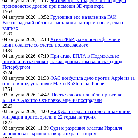
04 августа 2026, 15:17
Жителя Крыма задержали по делу о
производстве дронов при помощи 3D‑принтера
1563
04 августа 2026, 13:52
Грузовики экс-начальника ГАИ
Волгоградской области выставили на торги после дела о
взятках
2189
04 августа 2026, 12:18
Агент ФБР украл почти $1 млн в
криптовалюте со счетов подозреваемого
1439
04 августа 2026, 07:19
При атаке БПЛА в Подмосковье
погибли пять человек, также дроны атаковали склад под
Петербургом
3524
03 августа 2026, 21:33
ФАС возбудила дело против Apple из-за
отказа в предустановке Max и RuStore на iPhone
1754
03 августа 2026, 14:42
Шесть человек погибли при атаке
БПЛА в Архипо-Осиповке, еще 40 пострадали
2929
03 августа 2026, 14:00
На Кубани организаторов незаконной
миграции приговорили к 22 годам на троих
1827
03 августа 2026, 11:39
Суд не разрешил властям Израиля
использовать крокодилов для охраны тюрем