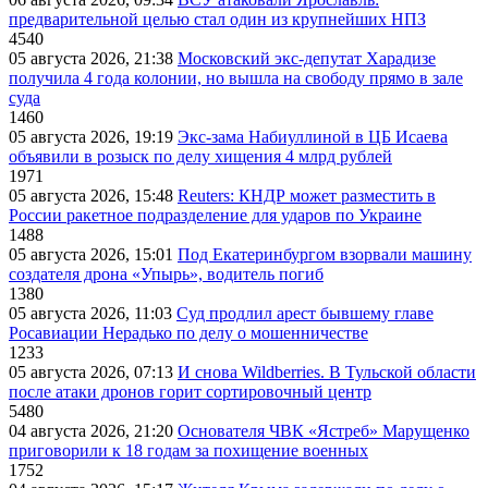
предварительной целью стал один из крупнейших НПЗ
4540
05 августа 2026, 21:38
Московский экс-депутат Харадизе
получила 4 года колонии, но вышла на свободу прямо в зале
суда
1460
05 августа 2026, 19:19
Экс-зама Набиуллиной в ЦБ Исаева
объявили в розыск по делу хищения 4 млрд рублей
1971
05 августа 2026, 15:48
Reuters: КНДР может разместить в
России ракетное подразделение для ударов по Украине
1488
05 августа 2026, 15:01
Под Екатеринбургом взорвали машину
создателя дрона «Упырь», водитель погиб
1380
05 августа 2026, 11:03
Суд продлил арест бывшему главе
Росавиации Нерадько по делу о мошенничестве
1233
05 августа 2026, 07:13
И снова Wildberries. В Тульской области
после атаки дронов горит сортировочный центр
5480
04 августа 2026, 21:20
Основателя ЧВК «Ястреб» Марущенко
приговорили к 18 годам за похищение военных
1752