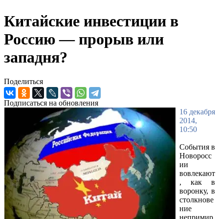
Китайские инвестиции в
Россию — прорыв или
западня?
Поделиться
Подписаться на обновления
16 декабря
2014,
10:50
События в
Новоросс
ии
вовлекают
, как в
воронку, в
столкнове
ние
непримир