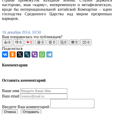
страны промежуток холодной войны. Сталин держался
настороже, зная «карму», вневременную и метафизическую,
вроде бы интернациональной китайской Компартии – идею
господства Срединного Царства над миром презренных
варваров.
16 декабря 2014, 10:50
Вам понравилась эта публикация?
👍
0
👎
0
❤
0
😆
0
😡
0
🤔
0
🙈
0
🧘‍♀️
0
Поделиться
Комментарии
Оставить комментарий
Ваше имя
Ваш email
Введите Ваш комментарий
Отмена
Отправить