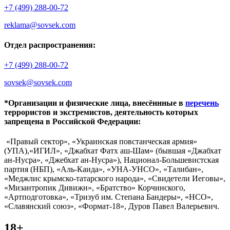
+7 (499) 288-00-72
reklama@sovsek.com
Отдел распространения:
+7 (499) 288-00-72
sovsek@sovsek.com
*Организации и физические лица, внесённные в
перечень
террористов и экстремистов, деятельность которых
запрещена в Российской Федерации:
«Правый сектор», «Украинская повстанческая армия»
(УПА),«ИГИЛ», «Джабхат Фатх аш-Шам» (бывшая «Джабхат
ан-Нусра», «Джебхат ан-Нусра»), Национал-Большевистская
партия (НБП), «Аль-Каида», «УНА-УНСО», «Талибан»,
«Меджлис крымско-татарского народа», «Свидетели Иеговы»,
«Мизантропик Дивижн», «Братство» Корчинского,
«Артподготовка», «Тризуб им. Степана Бандеры», «НСО»,
«Славянский союз», «Формат-18», Дуров Павел Валерьевич.
18+