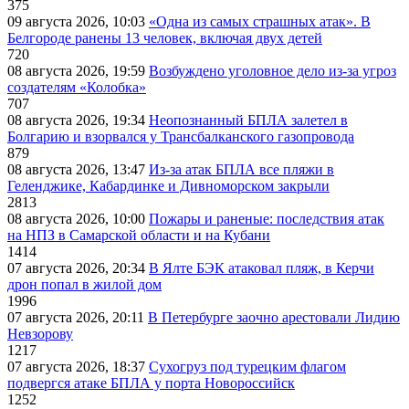
375
09 августа 2026, 10:03
«Одна из самых страшных атак». В
Белгороде ранены 13 человек, включая двух детей
720
08 августа 2026, 19:59
Возбуждено уголовное дело из-за угроз
создателям «Колобка»
707
08 августа 2026, 19:34
Неопознанный БПЛА залетел в
Болгарию и взорвался у Трансбалканского газопровода
879
08 августа 2026, 13:47
Из-за атак БПЛА все пляжи в
Геленджике, Кабардинке и Дивноморском закрыли
2813
08 августа 2026, 10:00
Пожары и раненые: последствия атак
на НПЗ в Самарской области и на Кубани
1414
07 августа 2026, 20:34
В Ялте БЭК атаковал пляж, в Керчи
дрон попал в жилой дом
1996
07 августа 2026, 20:11
В Петербурге заочно арестовали Лидию
Невзорову
1217
07 августа 2026, 18:37
Сухогруз под турецким флагом
подвергся атаке БПЛА у порта Новороссийск
1252