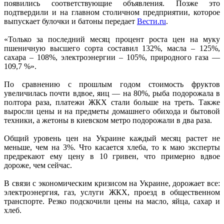
появились соответствующие объявления. Позже это
подтвердили и на главном столичном предприятии, которое
выпускает булочки и батоны передает
Вести.ru
.
«Только за последний месяц процент роста цен на муку
пшеничную высшего сорта составил 132%, масла – 125%,
сахара – 108%, электроэнергии – 105%, природного газа —
109,7 %».
По сравнению с прошлым годом стоимость фруктов
увеличилась почти вдвое, яиц — на 80%, рыба подорожала в
полтора раза, платежи ЖКХ стали больше на треть. Также
выросли цены и на предметы домашнего обихода и бытовой
техники, а жетоны в киевском метро подорожали в два раза.
Общий уровень цен на Украине каждый месяц растет не
меньше, чем на 3%. Что касается хлеба, то к маю эксперты
предрекают ему цену в 10 гривен, что примерно вдвое
дороже, чем сейчас.
В связи с экономическим кризисом на Украине, дорожает все:
электроэнергия, газ, услуги ЖКХ, проезд в общественном
транспорте. Резко подскочили цены на масло, яйца, сахар и
хлеб.