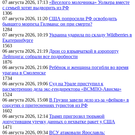
07 августа 2026, 17:13
«Веселого молочника» Уолкера вместе
с семьей хотят выдворить из РФ
1306
07 августа 2026, 11:20
США попросили РФ освободить
бывшего морпеха Гилмана: он при смерти?
1284
07 августа 2026, 10:19
Украина ударила по складу Wildberries в
Екатеринбурге
1563
06 августа 2026, 21:19
Дрон со взрывчаткой в аэропорту
Лейпцига: собрали все подробности
1876
06 августа 2026, 21:06
Ребёнок и женщина погибли во время
урагана в Смоленске
1734
06 августа 2026, 19:06
Суд на Урале приступил к
рассмотрению дела экс-гендиректора «ВСМПО-Ависма»
1524
06 августа 2026, 15:08
В Грузии завели дело из-за «фейков» в
соцсетях о притеснениях туристов из РФ
1602
06 августа 2026, 12:14
Трамп пригрозил тюрьмой
допустившим утечку данных о нехватке ракет у США
1471
06 августа 2026, 09:34
ВСУ атаковали Ярославль: