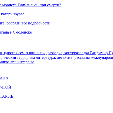
морпеха Гилмана: он при смерти?
 Екатеринбурге
га: собрали все подробности
агана в Смоленске
о, царская семья
шпионаж, разведка, контрразведка
Владимир П
торическая
терроризм
литература, детектив, рассказы
международ
 мигранты
интервью
ЩИНА
ЕЧТОЙ?
СТАРЫЕ