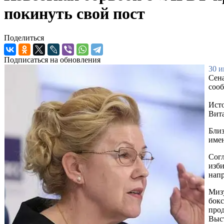
покинуть свой пост
Поделиться
Подписаться на обновления
30 и
Сена
соо
Исто
Вит
Близ
имен
Согл
изби
напр
Мизу
бокс
прод
Выст