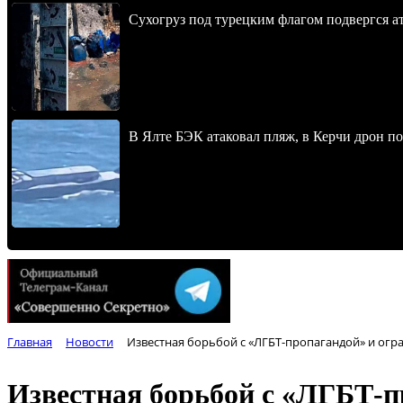
Сухогруз под турецким флагом подвергся 
В Ялте БЭК атаковал пляж, в Керчи дрон п
Главная
Новости
Известная борьбой с «ЛГБТ-пропагандой» и огр
Известная борьбой с «ЛГБТ-п