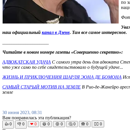
по з
нац
Фото
Ува
наш официальный
канал в Дзене
. Там все самое интересное.
____________________
Читайте в новом номере газеты «Совершенно секретно»:
АДВОКАТСКАЯ УДАЧА
С самого утра день для адвоката Степ
что уже само по себе свидетельствовало о будущей удаче...
ЖИЗНЬ И ПРИКЛЮЧЕНИЯ ШАРЛЯ ЭОНА ДЕ БОМОНА
Ист
САМЫЙ СТАРЫЙ МОТИВ НА ЗЕМЛЕ
В Рио-де-Жанейро арест
земле
30 июня 2023, 08:31
Вам понравилась эта публикация?
👍
0
👎
0
❤
0
😆
0
😡
0
🤔
0
🙈
0
🧘‍♀️
0