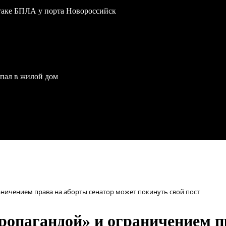
атаке БПЛА у порта Новороссийск
опал в жилой дом
аничением права на аборты сенатор может покинуть свой пост
ропагандой» и ограничением п