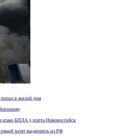
 попал в жилой дом
Невзорову
я атаке БПЛА у порта Новороссийск
семьей хотят выдворить из РФ