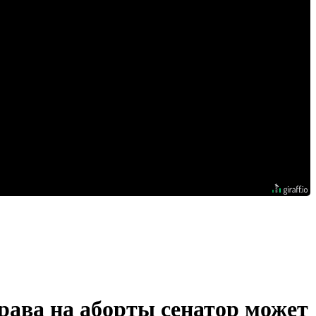
рава на аборты сенатор может