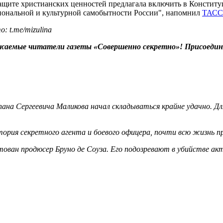
ащите христианских ценностей предлагала включить в Конститу
иональной и культурной самобытности России", напомнил
ТАСС
: t.me/mizulina
жаемые читатели газеты «Совершенно секретно»! Присоедин
ана Сергеевича Маликова начал складываться крайне удачно. Для
ория секретного агента и боевого офицера, почти всю жизнь 
ован продюсер Бруно де Соуза. Его подозревают в убийстве ак