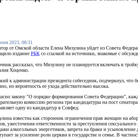
юня 2023, 08:31
тор от Омской области Елена Мизулина уйдет из Совета Федерац
бщило издание
РБК
со ссылкой на источники, знакомые с обсужд
чник рассказал, что Мизулину не планируется включать в тройк
алия Хоценко.
кий к администрации президента собеседник, подчеркнул, что 
но, но вероятность ее ухода действительно высока.
асно закону "О порядке формирования Совета Федерации", кажд
рательную комиссию региона три кандидатуры на пост сенатора
авляет одну из кандидатур в Совфед.
лина известна как сторонник ограничения прав женщин на аборт
ов, ужесточения ответственности за преступления сексуального
ажи алкогольных энергетиков, запрета на браки и усыновление д
упает за усиление роли церкви в государстве и семье. В частн