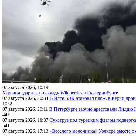
07 августа 2026, 10:19
Украина ударила по складу Wildberries в Екатеринбурге
07 августа 2026, 20:34
В Ялте БЭК атаковал пляж, в Керчи дрон
1032
07 августа 2026, 20:11
В Петербурге заочно арестовали Лидию 
447
07 августа 2026, 18:37
Сухогруз под турецким флагом подвергс
541
07 августа 2026, 17:13
«Веселого молочника» Уолкера вместе с 