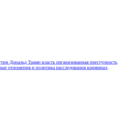
утин
Дональд Трамп
власть
организованная преступность
ные отношения и политика
расследования
криминал,