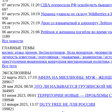
570
07 августа 2026, 11:20
США попросили РФ освободить бывшего 
697
07 августа 2026, 10:19
Украина ударила по складу Wildberries в
950
06 августа 2026, 21:19
Дрон со взрывчаткой в аэропорту Лейпци
1319
06 августа 2026, 21:06
Ребёнок и женщина погибли во время ур
1189
Все новости
ГЛАВНЫЕ ТЕМЫ
космос
атака дронов, беспилотников, бпла
монархия, дворянств
личность известная / популярная / уважаемая / знаменитая / ис
преступления
мошенники
коррупция
миграционная политика,
Все теги
ЭКСКЛЮЗИВЫ
22 марта 2023, 17:19
АФЕРА НА МИЛЛИОНЫ. МУЖ - ЖЕН
209617
28 мая 2024, 08:50
ЭТО ЛИ НАЗЫВАЕТСЯ ГРУЗИНСКОЙ М
304905
03 июня 2023, 09:01
ТЕРРИТОРИИ НОВЫЕ — ПРОБЛЕМЫ 
190948
12 января 2023, 13:37
DUTY FREE НЕ ДЛЯ РОССИИ
199821