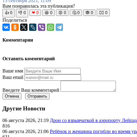
15 сентября 2021, 11:09
Вам понравилась эта публикация?
👍
0
👎
0
❤
0
😆
0
😡
0
🤔
0
🙈
0
🧘‍♀️
0
Поделиться
Комментарии
Оставить комментарий
Ваше имя
Ваш email
Введите Ваш комментарий
Отмена
Отправить
Другие Новости
06 августа 2026, 21:19
Дрон со взрывчаткой в аэропорту Лейпци
816
06 августа 2026, 21:06
Ребёнок и женщина погибли во время ур
631