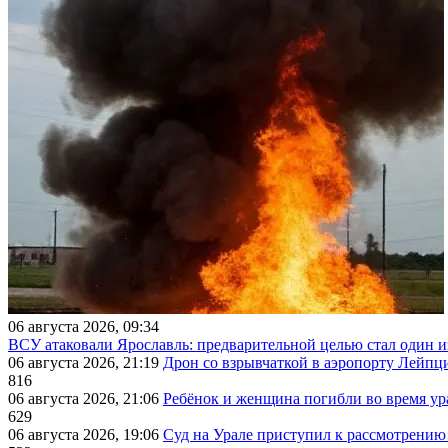
06 августа 2026, 09:34
ВСУ атаковали Ярославль: предварительной целью стал один
06 августа 2026, 21:19
Дрон со взрывчаткой в аэропорту Лейпци
816
06 августа 2026, 21:06
Ребёнок и женщина погибли во время ур
629
06 августа 2026, 19:06
Суд на Урале приступил к рассмотрени