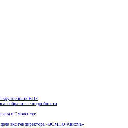
 из крупнейших НПЗ
га: собрали все подробности
агана в Смоленске
ю дела экс-гендиректора «ВСМПО-Ависма»