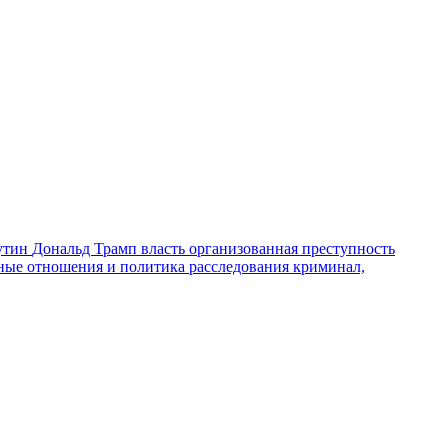
утин
Дональд Трамп
власть
организованная преступность
ные отношения и политика
расследования
криминал,