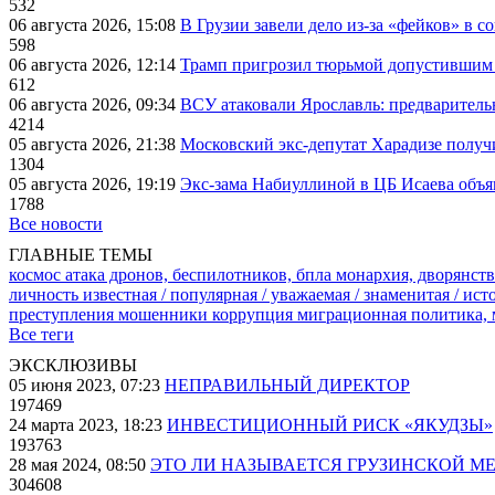
532
06 августа 2026, 15:08
В Грузии завели дело из-за «фейков» в с
598
06 августа 2026, 12:14
Трамп пригрозил тюрьмой допустившим 
612
06 августа 2026, 09:34
ВСУ атаковали Ярославль: предварител
4214
05 августа 2026, 21:38
Московский экс-депутат Харадизе получи
1304
05 августа 2026, 19:19
Экс-зама Набиуллиной в ЦБ Исаева объя
1788
Все новости
ГЛАВНЫЕ ТЕМЫ
космос
атака дронов, беспилотников, бпла
монархия, дворянств
личность известная / популярная / уважаемая / знаменитая / ис
преступления
мошенники
коррупция
миграционная политика,
Все теги
ЭКСКЛЮЗИВЫ
05 июня 2023, 07:23
НЕПРАВИЛЬНЫЙ ДИРЕКТОР
197469
24 марта 2023, 18:23
ИНВЕСТИЦИОННЫЙ РИСК «ЯКУДЗЫ»
193763
28 мая 2024, 08:50
ЭТО ЛИ НАЗЫВАЕТСЯ ГРУЗИНСКОЙ М
304608