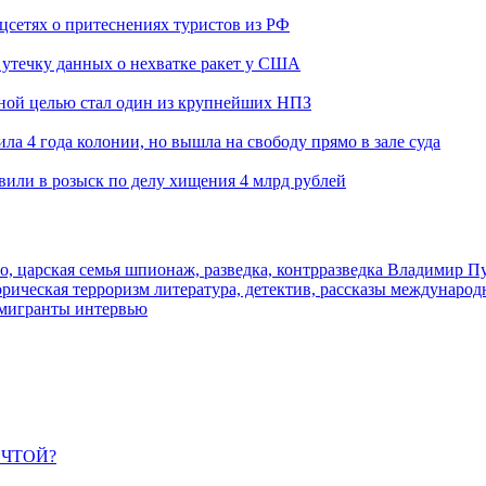
оцсетях о притеснениях туристов из РФ
утечку данных о нехватке ракет у США
ьной целью стал один из крупнейших НПЗ
ла 4 года колонии, но вышла на свободу прямо в зале суда
вили в розыск по делу хищения 4 млрд рублей
о, царская семья
шпионаж, разведка, контрразведка
Владимир П
торическая
терроризм
литература, детектив, рассказы
международ
 мигранты
интервью
ЕЧТОЙ?