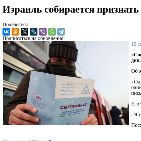
Израиль собирается признать 
Поделиться
Подписаться на обновления
15 с
«Со
дни
Об э
- Од
один
пись
Его 
- Я 
Посо