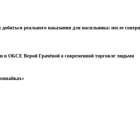
обиться реального наказания для насильника: после соверш
и в ОБСЕ Верой Грачёвой о современной торговле людьми
прошайках»