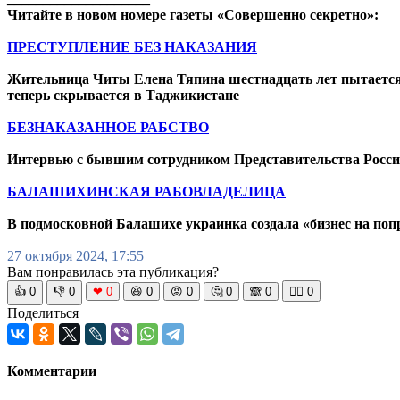
Читайте в новом номере газеты «Совершенно секретно»:
ПРЕСТУПЛЕНИЕ БЕЗ НАКАЗАНИЯ
Жительница Читы Елена Тяпина шестнадцать лет пытается д
теперь скрывается в Таджикистане
БЕЗНАКАЗАННОЕ РАБСТВО
Интервью с бывшим сотрудником Представительства Росси
БАЛАШИХИНСКАЯ РАБОВЛАДЕЛИЦА
В подмосковной Балашихе украинка создала «бизнес на по
27 октября 2024, 17:55
Вам понравилась эта публикация?
👍
0
👎
0
❤
0
😆
0
😡
0
🤔
0
🙈
0
🧘‍♀️
0
Поделиться
Комментарии