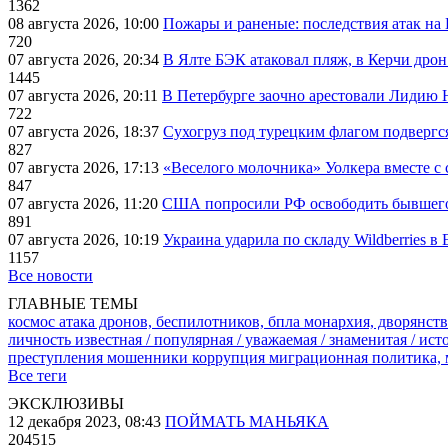
1362
08 августа 2026, 10:00
Пожары и раненые: последствия атак на
720
07 августа 2026, 20:34
В Ялте БЭК атаковал пляж, в Керчи дрон
1445
07 августа 2026, 20:11
В Петербурге заочно арестовали Лидию 
722
07 августа 2026, 18:37
Сухогруз под турецким флагом подвергс
827
07 августа 2026, 17:13
«Веселого молочника» Уолкера вместе с 
847
07 августа 2026, 11:20
США попросили РФ освободить бывшего 
891
07 августа 2026, 10:19
Украина ударила по складу Wildberries в
1157
Все новости
ГЛАВНЫЕ ТЕМЫ
космос
атака дронов, беспилотников, бпла
монархия, дворянств
личность известная / популярная / уважаемая / знаменитая / ис
преступления
мошенники
коррупция
миграционная политика,
Все теги
ЭКСКЛЮЗИВЫ
12 декабря 2023, 08:43
ПОЙМАТЬ МАНЬЯКА
204515