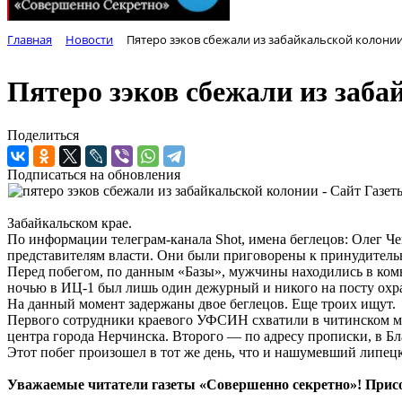
Главная
Новости
Пятеро зэков сбежали из забайкальской колони
Пятеро зэков сбежали из заба
Поделиться
Подписаться на обновления
Забайкальском крае.
По информации телеграм-канала Shot, имена беглецов: Олег Ч
представителям власти. Они были приговорены к принудитель
Перед побегом, по данным «Базы», мужчины находились в комн
ночью в ИЦ-1 был лишь один дежурный и никого на посту охр
На данный момент задержаны двое беглецов. Еще троих ищут.
Первого сотрудники краевого УФСИН схватили в читинском ми
центра города Нерчинска. Второго — по адресу прописки, в Бл
Этот побег произошел в тот же день, что и нашумевший липецк
Уважаемые читатели газеты «Совершенно секретно»! Прис
____________________