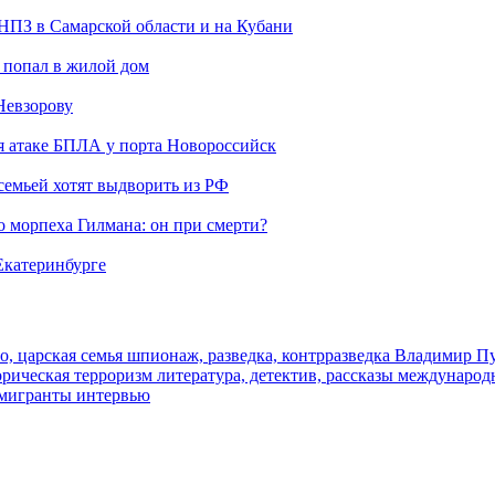
 НПЗ в Самарской области и на Кубани
 попал в жилой дом
Невзорову
я атаке БПЛА у порта Новороссийск
семьей хотят выдворить из РФ
морпеха Гилмана: он при смерти?
 Екатеринбурге
о, царская семья
шпионаж, разведка, контрразведка
Владимир П
торическая
терроризм
литература, детектив, рассказы
международ
 мигранты
интервью