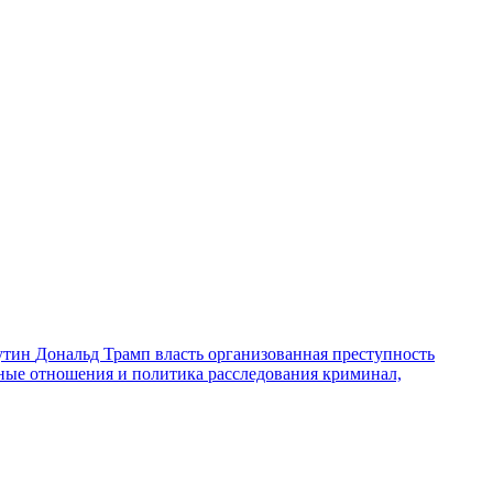
утин
Дональд Трамп
власть
организованная преступность
ные отношения и политика
расследования
криминал,