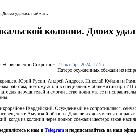
и. Двоих удалось поймать
йкальской колонии. Двоих уда
27 октября 2024, 17:55
Пятеро осужденных сбежали из испра
екрышев, Юрий Русин, Андрей Андреев, Николай Куйдин и Рамиль
ным работам, поэтому жили в специальном общежитии при ИЦ и
ате для нарушителей и смогли легко покинуть ее и исправитель
аны.
крорайоне Гвардейский. Осужденный не сопротивлялся, сейчас
аговещенске Амурской области. Дальше их документы направят в
ий, когда из колонии через подкоп сбежали шестеро зэков-насил
оединяйтесь к нам в
Telegram
и подписывайтесь на наш офиц