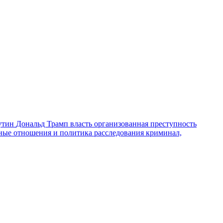
утин
Дональд Трамп
власть
организованная преступность
ные отношения и политика
расследования
криминал,