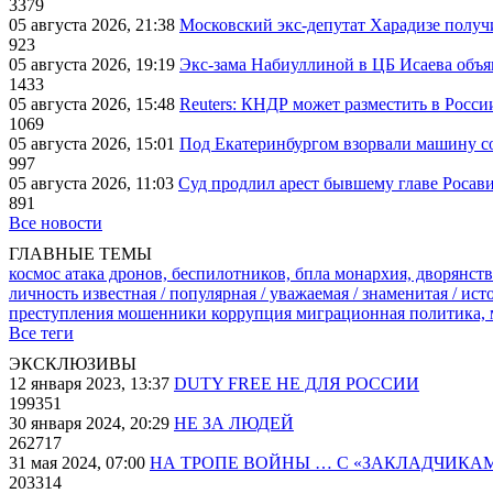
3379
05 августа 2026, 21:38
Московский экс-депутат Харадизе получи
923
05 августа 2026, 19:19
Экс-зама Набиуллиной в ЦБ Исаева объя
1433
05 августа 2026, 15:48
Reuters: КНДР может разместить в Росси
1069
05 августа 2026, 15:01
Под Екатеринбургом взорвали машину со
997
05 августа 2026, 11:03
Суд продлил арест бывшему главе Росав
891
Все новости
ГЛАВНЫЕ ТЕМЫ
космос
атака дронов, беспилотников, бпла
монархия, дворянств
личность известная / популярная / уважаемая / знаменитая / ис
преступления
мошенники
коррупция
миграционная политика,
Все теги
ЭКСКЛЮЗИВЫ
12 января 2023, 13:37
DUTY FREE НЕ ДЛЯ РОССИИ
199351
30 января 2024, 20:29
НЕ ЗА ЛЮДЕЙ
262717
31 мая 2024, 07:00
НА ТРОПЕ ВОЙНЫ … С «ЗАКЛАДЧИКА
203314