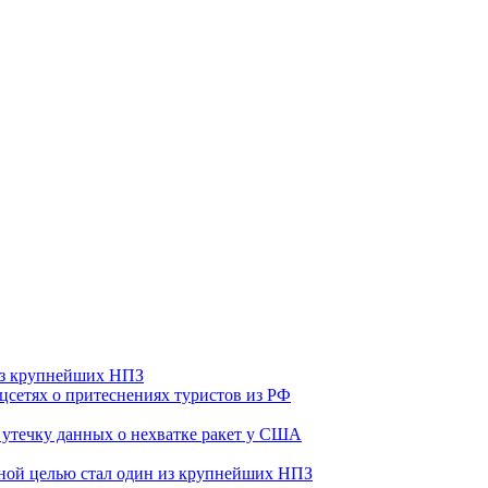
 из крупнейших НПЗ
оцсетях о притеснениях туристов из РФ
утечку данных о нехватке ракет у США
ьной целью стал один из крупнейших НПЗ