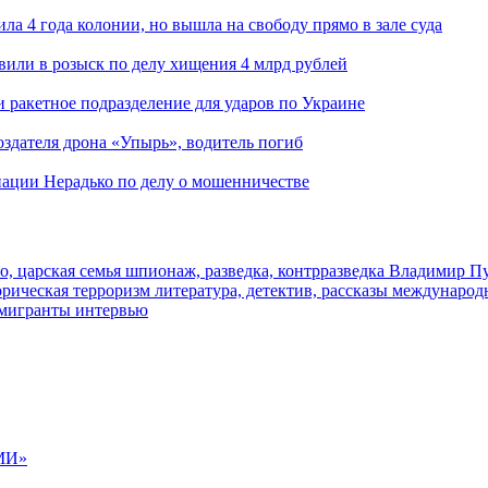
ла 4 года колонии, но вышла на свободу прямо в зале суда
вили в розыск по делу хищения 4 млрд рублей
и ракетное подразделение для ударов по Украине
здателя дрона «Упырь», водитель погиб
иации Нерадько по делу о мошенничестве
о, царская семья
шпионаж, разведка, контрразведка
Владимир П
торическая
терроризм
литература, детектив, рассказы
международ
 мигранты
интервью
МИ»