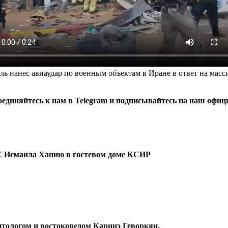
ль нанес авиаудар по военным объектам в Иране в ответ на масс
диняйтесь к нам в Telegram и подписывайтесь на наш официа
С Исмаила Ханию в гостевом доме КСИР
итологом и востоковедом Каринэ Геворкян.