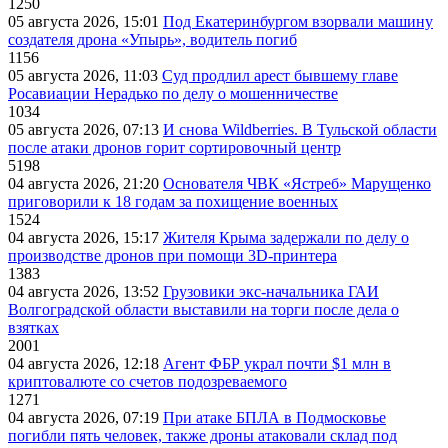
1250
05 августа 2026, 15:01
Под Екатеринбургом взорвали машину
создателя дрона «Упырь», водитель погиб
1156
05 августа 2026, 11:03
Суд продлил арест бывшему главе
Росавиации Нерадько по делу о мошенничестве
1034
05 августа 2026, 07:13
И снова Wildberries. В Тульской области
после атаки дронов горит сортировочный центр
5198
04 августа 2026, 21:20
Основателя ЧВК «Ястреб» Марущенко
приговорили к 18 годам за похищение военных
1524
04 августа 2026, 15:17
Жителя Крыма задержали по делу о
производстве дронов при помощи 3D‑принтера
1383
04 августа 2026, 13:52
Грузовики экс-начальника ГАИ
Волгоградской области выставили на торги после дела о
взятках
2001
04 августа 2026, 12:18
Агент ФБР украл почти $1 млн в
криптовалюте со счетов подозреваемого
1271
04 августа 2026, 07:19
При атаке БПЛА в Подмосковье
погибли пять человек, также дроны атаковали склад под