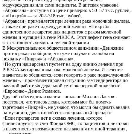
медучреждения или сами пациенты. В аптеках упаковка
«Абраксана» доступна по цене примерно в 50–57 тыс. рублей,
а «Пикрэй» — за 202–318 тыс. рублей.
«Абраксан» применяется при лечении рака молочной железы,
а также при раке поджелудочной железы. «Пикрэй» —
единственное лекарство для пациенток с раком молочной
железы и мутацией в гене PIK3CA. Этот дефект гена снижает
эффективность химио- и лучевой терапии.
В Межрегиональном общественном движении «Движение
против рака» сообщили, что уже получают жалобы на
нехватку «Пикрэя» и «Абраксана».
«По сути наш арсенал пустеет на одну линию лечения при
PIK3CA-мутированном раке молочной железы. И лечение
значительно обедняется, если говорить о раке поджелудочной
железы», - прокомментировал ситуацию замгендиректора по
научной работе Федеральной сети экспертной онкологии
«Евроонко» Денис Романов.
Другой собеседник издания – онколог Михаил Ласков -
посетовал, что теперь люди, которым мог бы помочь
таргетный «Пикрэй», не узнают, что могли бы сделать анализ
на мутацию, для которой есть специальный препарат.
«Если препаратов нет в схемах лечения, которое
финансируется за счет Фонда ОМС, то пациентов и не ставят
в известность о возможности назначения им иной терапии»,