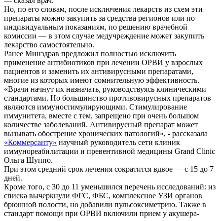
— сказал врач.
Но, по его словам, после исключения лекарств из схем эти
препараты можно закупить за средства регионов или по
индивидуальным показаниям, по решению врачебной
комиссии — в этом случае медучреждение может закупить
лекарство самостоятельно.
Ранее Минздрав предложил полностью исключить
применение антибиотиков при лечении ОРВИ у взрослых
пациентов и заменить их антивирусными препаратами,
многие из которых имеют сомнительную эффективность.
«Врачи начнут их назначать, руководствуясь клиническими
стандартами. Но большинство противовирусных препаратов
являются иммуностимулирующими. Стимулирование
иммунитета, вместе с тем, запрещено при очень большом
количестве заболеваний. Антивирусный препарат может
вызывать обострение хронических патологий», - рассказала
«Коммерсанту»
научный руководитель сети клиник
иммунореабилитации и превентивной медицины Grand Clinic
Ольга Шуппо.
При этом средний срок лечения сократится вдвое — с 15 до 7
дней.
Кроме того, с 30 до 11 уменьшился перечень исследований: из
списка вычеркнули ФГС, ФБС, комплексное УЗИ органов
брюшной полости, но добавили пульсоксиметрию. Также в
стандарт помощи при ОРВИ включили прием у акушера-