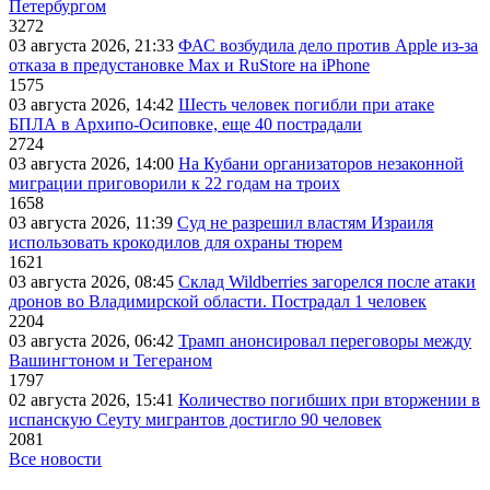
Петербургом
3272
03 августа 2026, 21:33
ФАС возбудила дело против Apple из-за
отказа в предустановке Max и RuStore на iPhone
1575
03 августа 2026, 14:42
Шесть человек погибли при атаке
БПЛА в Архипо-Осиповке, еще 40 пострадали
2724
03 августа 2026, 14:00
На Кубани организаторов незаконной
миграции приговорили к 22 годам на троих
1658
03 августа 2026, 11:39
Суд не разрешил властям Израиля
использовать крокодилов для охраны тюрем
1621
03 августа 2026, 08:45
Склад Wildberries загорелся после атаки
дронов во Владимирской области. Пострадал 1 человек
2204
03 августа 2026, 06:42
Трамп анонсировал переговоры между
Вашингтоном и Тегераном
1797
02 августа 2026, 15:41
Количество погибших при вторжении в
испанскую Сеуту мигрантов достигло 90 человек
2081
Все новости