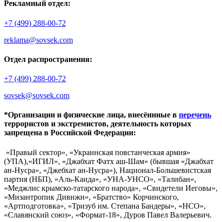
Рекламный отдел:
+7 (499) 288-00-72
reklama@sovsek.com
Отдел распространения:
+7 (499) 288-00-72
sovsek@sovsek.com
*Организации и физические лица, внесённные в
перечень
террористов и экстремистов, деятельность которых
запрещена в Российской Федерации:
«Правый сектор», «Украинская повстанческая армия»
(УПА),«ИГИЛ», «Джабхат Фатх аш-Шам» (бывшая «Джабхат
ан-Нусра», «Джебхат ан-Нусра»), Национал-Большевистская
партия (НБП), «Аль-Каида», «УНА-УНСО», «Талибан»,
«Меджлис крымско-татарского народа», «Свидетели Иеговы»,
«Мизантропик Дивижн», «Братство» Корчинского,
«Артподготовка», «Тризуб им. Степана Бандеры», «НСО»,
«Славянский союз», «Формат-18», Дуров Павел Валерьевич.