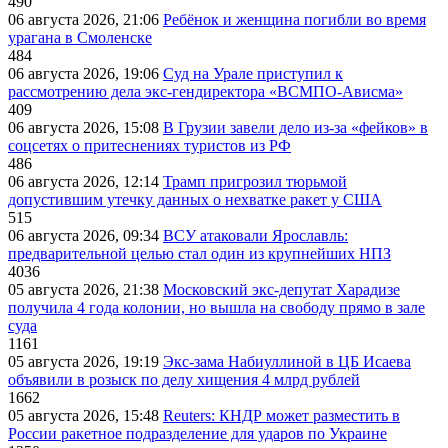
490
06 августа 2026, 21:06
Ребёнок и женщина погибли во время
урагана в Смоленске
484
06 августа 2026, 19:06
Суд на Урале приступил к
рассмотрению дела экс-гендиректора «ВСМПО-Ависма»
409
06 августа 2026, 15:08
В Грузии завели дело из-за «фейков» в
соцсетях о притеснениях туристов из РФ
486
06 августа 2026, 12:14
Трамп пригрозил тюрьмой
допустившим утечку данных о нехватке ракет у США
515
06 августа 2026, 09:34
ВСУ атаковали Ярославль:
предварительной целью стал один из крупнейших НПЗ
4036
05 августа 2026, 21:38
Московский экс-депутат Харадизе
получила 4 года колонии, но вышла на свободу прямо в зале
суда
1161
05 августа 2026, 19:19
Экс-зама Набиуллиной в ЦБ Исаева
объявили в розыск по делу хищения 4 млрд рублей
1662
05 августа 2026, 15:48
Reuters: КНДР может разместить в
России ракетное подразделение для ударов по Украине