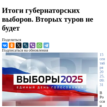
Итоги губернаторских
выборов. Вторых туров не
будет
Поделиться
Подписаться на обновления
15
сен
тяб
ря
20
25,
09:
31
В
Ро
сси
и