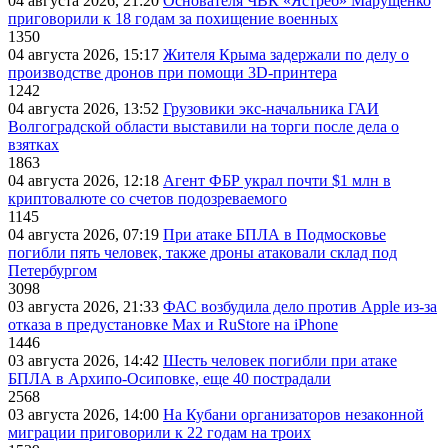
04 августа 2026, 21:20
Основателя ЧВК «Ястреб» Марущенко
приговорили к 18 годам за похищение военных
1350
04 августа 2026, 15:17
Жителя Крыма задержали по делу о
производстве дронов при помощи 3D‑принтера
1242
04 августа 2026, 13:52
Грузовики экс-начальника ГАИ
Волгоградской области выставили на торги после дела о
взятках
1863
04 августа 2026, 12:18
Агент ФБР украл почти $1 млн в
криптовалюте со счетов подозреваемого
1145
04 августа 2026, 07:19
При атаке БПЛА в Подмосковье
погибли пять человек, также дроны атаковали склад под
Петербургом
3098
03 августа 2026, 21:33
ФАС возбудила дело против Apple из-за
отказа в предустановке Max и RuStore на iPhone
1446
03 августа 2026, 14:42
Шесть человек погибли при атаке
БПЛА в Архипо-Осиповке, еще 40 пострадали
2568
03 августа 2026, 14:00
На Кубани организаторов незаконной
миграции приговорили к 22 годам на троих