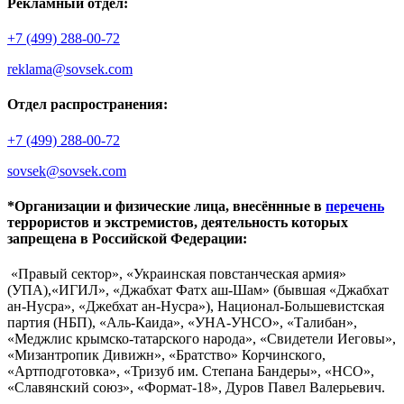
Рекламный отдел:
+7 (499) 288-00-72
reklama@sovsek.com
Отдел распространения:
+7 (499) 288-00-72
sovsek@sovsek.com
*Организации и физические лица, внесённные в
перечень
террористов и экстремистов, деятельность которых
запрещена в Российской Федерации:
«Правый сектор», «Украинская повстанческая армия»
(УПА),«ИГИЛ», «Джабхат Фатх аш-Шам» (бывшая «Джабхат
ан-Нусра», «Джебхат ан-Нусра»), Национал-Большевистская
партия (НБП), «Аль-Каида», «УНА-УНСО», «Талибан»,
«Меджлис крымско-татарского народа», «Свидетели Иеговы»,
«Мизантропик Дивижн», «Братство» Корчинского,
«Артподготовка», «Тризуб им. Степана Бандеры», «НСО»,
«Славянский союз», «Формат-18», Дуров Павел Валерьевич.