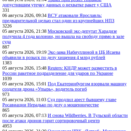
допустившим утечку данных о нехватке ракет у США
331
06 августа 2026, 09:34
ВСУ атаковали Ярославль:
предварительной целью стал один из крупнейших НПЗ
3226
05 августа 2026, 21:38
Московский экс-депутат Харадизе
получила 4 года колонии, но вышла на свободу прямо в зале
суда
887
05 августа 2026, 19:19
Экс-зама Набиуллиной в ЦБ Исаева
объявили в розыск по делу хищения 4 млрд рублей
1383
05 августа 2026, 15:48
Reuters: КНДР может разместить в
России ракетное подразделение для ударов по Украине
1039
05 августа 2026, 15:01
Под Екатеринбургом взорвали машину
создателя дрона «Упырь», водитель погиб
973
05 августа 2026, 11:03
Суд продлил арест бывшему главе
Росавиации Нерадько по делу о мошенничестве
865
05 августа 2026, 07:13
И снова Wildberries. В Тульской области
после атаки дронов горит сортировочный центр
4953