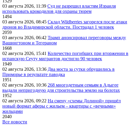
1529
03 августа 2026, 11:39
Суд не разрешил властям Израиля
использовать крокодилов для охраны тюрем
1494
03 августа 2026, 08:45
Склад Wildberries загорелся после атаки
дронов во Владимирской области. Пострадал 1 человек
2059
03 августа 2026, 06:42
Трамп анонсировал переговоры между
Вашингтоном и Тегераном
1668
02 августа 2026, 15:41
Количество погибших при вторжении в
испанскую Сеуту мигрантов достигло 90 человек
1949
02 августа 2026, 13:36
Два моста за сутки обрушились в
Приморье в результате паводка
1951
02 августа 2026, 10:36
268 многодетным семьям в Адыгее
выдали непригодную для строительства землю на болотах
1952
02 августа 2026, 09:22
На смену «схемы Долиной» пришёл
новый формат аферы с жильем – квартиры с «вечными»
жильцами
2040
Все новости