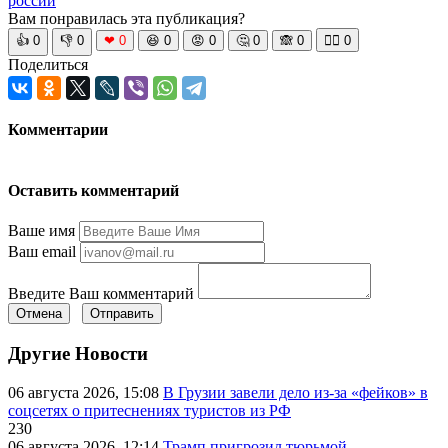
россии
Вам понравилась эта публикация?
👍
0
👎
0
❤
0
😆
0
😡
0
🤔
0
🙈
0
🧘‍♀️
0
Поделиться
Комментарии
Оставить комментарий
Ваше имя
Ваш email
Введите Ваш комментарий
Отмена
Отправить
Другие Новости
06 августа 2026, 15:08
В Грузии завели дело из-за «фейков» в
соцсетях о притеснениях туристов из РФ
230
06 августа 2026, 12:14
Трамп пригрозил тюрьмой