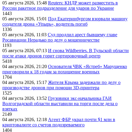
05 августа 2026, 15:48
Reuters: КНДР может разместить в
России ракетное подразделение для ударов по Украине
1443
05 августа 2026, 15:01
Под Екатеринбургом взорвали машину
создателя дрона «Упырь», водитель погиб
1336
05 августа 2026, 11:03
Суд продлил арест бывшему главе
Росавиации Нерадько по делу о мошенничестве
1193
05 августа 2026, 07:13
И снова Wildberries. В Тульской области
после атаки дронов горит сортировочный центр
5418
04 августа 2026, 21:20
Основателя ЧВК «Ястреб» Марущенко
приговорили к 18 годам за похищение военных
1704
04 августа 2026, 15:17
Жителя Крыма задержали по делу о
производстве дронов при помощи 3D‑принтера
1525
04 августа 2026, 13:52
Грузовики экс-начальника ГАИ
Волгоградской области выставили на торги после дела о
взятках
2149
04 августа 2026, 12:18
Агент ФБР украл почти $1 млн в
криптовалюте со счетов подозреваемого
1404