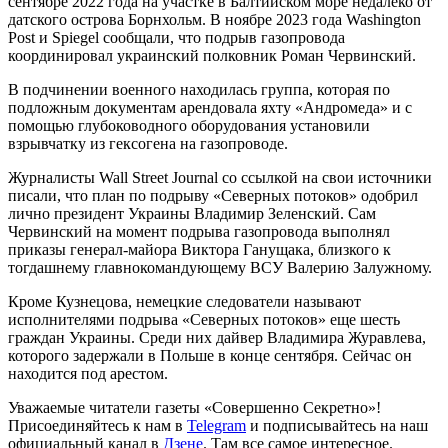
сентябре 2022 года на участке в Балтийском море недалеко от
датского острова Борнхольм. В ноябре 2023 года Washington
Post и Spiegel сообщали, что подрыв газопровода
координировал украинский полковник Роман Червинский.
В подчинении военного находилась группа, которая по
подложным документам арендовала яхту «Андромеда» и с
помощью глубоководного оборудования установили
взрывчатку из гексогена на газопроводе.
Журналисты Wall Street Journal со ссылкой на свои источники
писали, что план по подрыву «Северных потоков» одобрил
лично президент Украины Владимир Зеленский. Сам
Червинский на момент подрыва газопровода выполнял
приказы генерал-майора Виктора Ганущака, близкого к
тогдашнему главнокомандующему ВСУ Валерию Залужному.
Кроме Кузнецова, немецкие следователи называют
исполнителями подрыва «Северных потоков» еще шесть
граждан Украины. Среди них дайвер Владимира Журавлева,
которого задержали в Польше в конце сентября. Сейчас он
находится под арестом.
Уважаемые читатели газеты «Совершенно Секретно»!
Присоединяйтесь к нам в
Telegram
и подписывайтесь на наш
официальный канал в
Дзене
. Там все самое интересное.