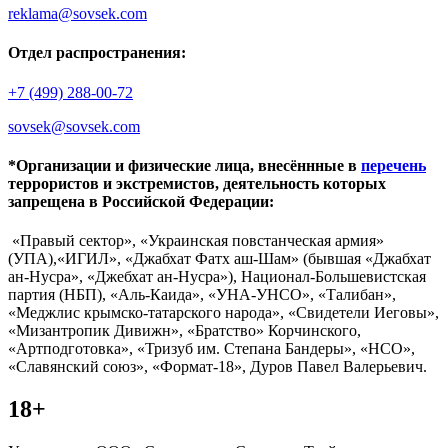
reklama@sovsek.com
Отдел распространения:
+7 (499) 288-00-72
sovsek@sovsek.com
*Организации и физические лица, внесённные в
перечень
террористов и экстремистов, деятельность которых
запрещена в Российской Федерации:
«Правый сектор», «Украинская повстанческая армия»
(УПА),«ИГИЛ», «Джабхат Фатх аш-Шам» (бывшая «Джабхат
ан-Нусра», «Джебхат ан-Нусра»), Национал-Большевистская
партия (НБП), «Аль-Каида», «УНА-УНСО», «Талибан»,
«Меджлис крымско-татарского народа», «Свидетели Иеговы»,
«Мизантропик Дивижн», «Братство» Корчинского,
«Артподготовка», «Тризуб им. Степана Бандеры», «НСО»,
«Славянский союз», «Формат-18», Дуров Павел Валерьевич.
18+