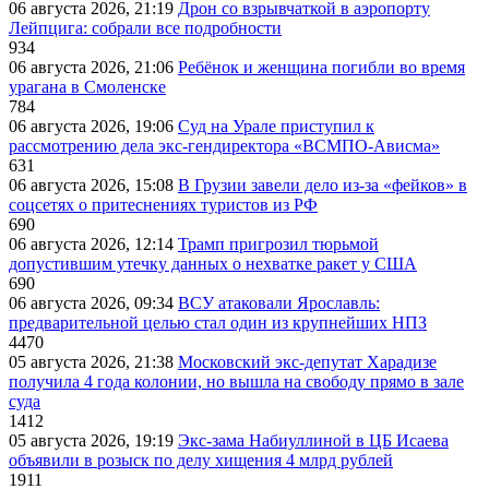
06 августа 2026, 21:19
Дрон со взрывчаткой в аэропорту
Лейпцига: собрали все подробности
934
06 августа 2026, 21:06
Ребёнок и женщина погибли во время
урагана в Смоленске
784
06 августа 2026, 19:06
Суд на Урале приступил к
рассмотрению дела экс-гендиректора «ВСМПО-Ависма»
631
06 августа 2026, 15:08
В Грузии завели дело из-за «фейков» в
соцсетях о притеснениях туристов из РФ
690
06 августа 2026, 12:14
Трамп пригрозил тюрьмой
допустившим утечку данных о нехватке ракет у США
690
06 августа 2026, 09:34
ВСУ атаковали Ярославль:
предварительной целью стал один из крупнейших НПЗ
4470
05 августа 2026, 21:38
Московский экс-депутат Харадизе
получила 4 года колонии, но вышла на свободу прямо в зале
суда
1412
05 августа 2026, 19:19
Экс-зама Набиуллиной в ЦБ Исаева
объявили в розыск по делу хищения 4 млрд рублей
1911