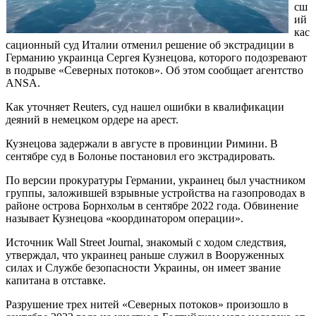
сш
ий
кас
сационный суд Италии отменил решение об экстрадиции в
Германию украинца Сергея Кузнецова, которого подозревают
в подрыве «Северных потоков». Об этом сообщает агентство
ANSA.
Как уточняет Reuters, суд нашел ошибки в квалификации
деяний в немецком ордере на арест.
Кузнецова задержали в августе в провинции Римини. В
сентябре суд в Болонье постановил его экстрадировать.
По версии прокуратуры Германии, украинец был участником
группы, заложившей взрывные устройства на газопроводах в
районе острова Борнхольм в сентябре 2022 года. Обвинение
называет Кузнецова «координатором операции».
Источник Wall Street Journal, знакомый с ходом следствия,
утверждал, что украинец раньше служил в Вооруженных
силах и Службе безопасности Украины, он имеет звание
капитана в отставке.
Разрушение трех нитей «Северных потоков» произошло в