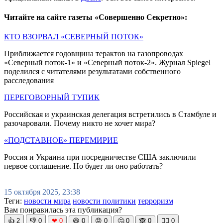
Читайте на сайте газеты «Совершенно Секретно»:
КТО ВЗОРВАЛ «СЕВЕРНЫЙ ПОТОК»
Приближается годовщина терактов на газопроводах
«Северный поток-1» и «Северный поток-2». Журнал Spiegel
поделился с читателями результатами собственного
расследования
ПЕРЕГОВОРНЫЙ ТУПИК
Российская и украинская делегация встретились в Стамбуле и
разочаровали. Почему никто не хочет мира?
«ПОДСТАВНОЕ» ПЕРЕМИРИЕ
Россия и Украина при посредничестве США заключили
первое соглашение. Но будет ли оно работать?
15 октября 2025, 23:38
Теги:
новости мира
новости политики
терроризм
Вам понравилась эта публикация?
👍
2
👎
0
❤
0
😆
0
😡
0
🤔
0
🙈
0
🧘‍♀️
0