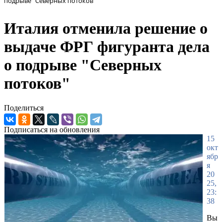
подрыве "Северных потоков"
Италия отменила решение о
выдаче ФРГ фигуранта дела
о подрыве "Северных
потоков"
Поделиться
Подписаться на обновления
15
окт
ябр
я
20
25,
23:
38
Вы