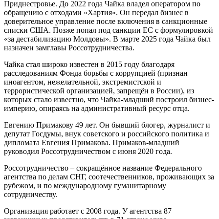
Приднестровье. До 2022 года Чайка владел оператором по
обращению с отходами «Хартия». Он передал бизнес в
доверительное управление после включения в санкционные
списки США. Позже попал под санкции ЕС с формулировкой
«за дестабилизацию Молдовы». В марте 2025 года Чайка был
назначен замглавы Россотрудничества.
Чайка стал широко известен в 2015 году благодаря
расследованиям Фонда борьбы с коррупцией (признан
иноагентом, нежелательной, экстремистской и
террористической организацией, запрещён в России), из
которых стало известно, что Чайка-младший построил бизнес-
империю, опираясь на административный ресурс отца.
Евгению Примакову 49 лет. Он бывший блогер, журналист и
депутат Госдумы, внук советского и российского политика и
дипломата Евгения Примакова. Примаков-младший
руководил Россотрудничеством с июня 2020 года.
Россотрудничество – сокращённое название Федерального
агентства по делам СНГ, соотечественников, проживающих за
рубежом, и по международному гуманитарному
сотрудничеству.
Организация работает с 2008 года. У агентства 87