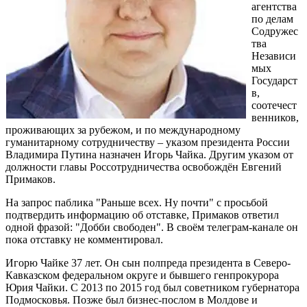
агентства
по делам
Содружес
тва
Независи
мых
Государст
в,
соотечест
венников,
проживающих за рубежом, и по международному
гуманитарному сотрудничеству – указом президента России
Владимира Путина назначен Игорь Чайка. Другим указом от
должности главы Россотрудничества освобождён Евгений
Примаков.
На запрос паблика "Раньше всех. Ну почти" с просьбой
подтвердить информацию об отставке, Примаков ответил
одной фразой: "Добби свободен". В своём телеграм-канале он
пока отставку не комментировал.
Игорю Чайке 37 лет. Он сын полпреда президента в Северо-
Кавказском федеральном округе и бывшего генпрокурора
Юрия Чайки. С 2013 по 2015 год был советником губернатора
Подмосковья. Позже был бизнес-послом в Молдове и