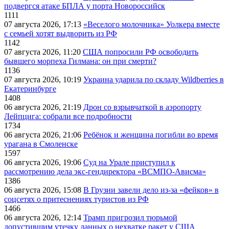
подвергся атаке БПЛА у порта Новороссийск
1111
07 августа 2026, 17:13
«Веселого молочника» Уолкера вместе
с семьей хотят выдворить из РФ
1142
07 августа 2026, 11:20
США попросили РФ освободить
бывшего морпеха Гилмана: он при смерти?
1136
07 августа 2026, 10:19
Украина ударила по складу Wildberries в
Екатеринбурге
1408
06 августа 2026, 21:19
Дрон со взрывчаткой в аэропорту
Лейпцига: собрали все подробности
1734
06 августа 2026, 21:06
Ребёнок и женщина погибли во время
урагана в Смоленске
1597
06 августа 2026, 19:06
Суд на Урале приступил к
рассмотрению дела экс-гендиректора «ВСМПО-Ависма»
1386
06 августа 2026, 15:08
В Грузии завели дело из-за «фейков» в
соцсетях о притеснениях туристов из РФ
1466
06 августа 2026, 12:14
Трамп пригрозил тюрьмой
допустившим утечку данных о нехватке ракет у США