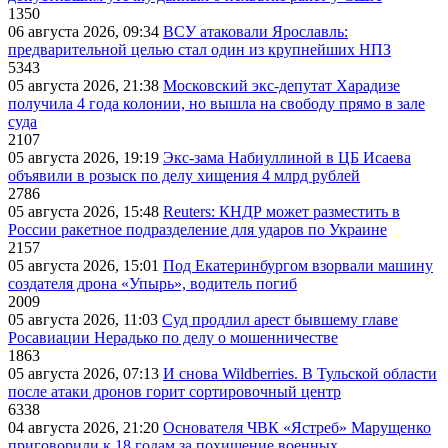
1350
06 августа 2026, 09:34
ВСУ атаковали Ярославль:
предварительной целью стал один из крупнейших НПЗ
5343
05 августа 2026, 21:38
Московский экс-депутат Харадизе
получила 4 года колонии, но вышла на свободу прямо в зале
суда
2107
05 августа 2026, 19:19
Экс-зама Набиуллиной в ЦБ Исаева
объявили в розыск по делу хищения 4 млрд рублей
2786
05 августа 2026, 15:48
Reuters: КНДР может разместить в
России ракетное подразделение для ударов по Украине
2157
05 августа 2026, 15:01
Под Екатеринбургом взорвали машину
создателя дрона «Упырь», водитель погиб
2009
05 августа 2026, 11:03
Суд продлил арест бывшему главе
Росавиации Нерадько по делу о мошенничестве
1863
05 августа 2026, 07:13
И снова Wildberries. В Тульской области
после атаки дронов горит сортировочный центр
6338
04 августа 2026, 21:20
Основателя ЧВК «Ястреб» Марущенко
приговорили к 18 годам за похищение военных