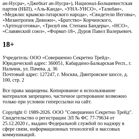
ан-Нусра», «Джебхат ан-Нусра»), Национал-Большевистская
партия (НБП), «Аль-Каида», «УНА-УНСО», «Талибан»,
«Меджлис крымско-татарского народа», «Свидетели Иеговы»,
«Мизантропик Дивижн», «Братство» Корчинского,
«Артподготовка», «Тризуб им. Степана Бандеры», «НСО»,
«Славянский союз», «Формат-18», Дуров Павел Валерьевич.
18+
Учредитель: ООО «Совершенно Секретно Трейд».
Юридический адрес: 360051, Кабардино-Балкарская Респ., г.
Нальчик, ул. Пачева, д. 36
Почтовый адрес: 127247, г. Москва, Дмитровское шоссе, д.
100, стр. 2
Все права защищены. Копирование и использование
материалов запрещено, частичное цитирование возможно
только при условии гиперссылки на сайт.
Copyright © 1989-2026. ООО "Совершенно Секретно Трейд".
Свидетельство о регистрации ЭЛ № ФС 77-79634 от
25.12.2020 г., выдано Федеральной службой по надзору в
сфере связи, информационных технологий и массовых
коммуникаций.