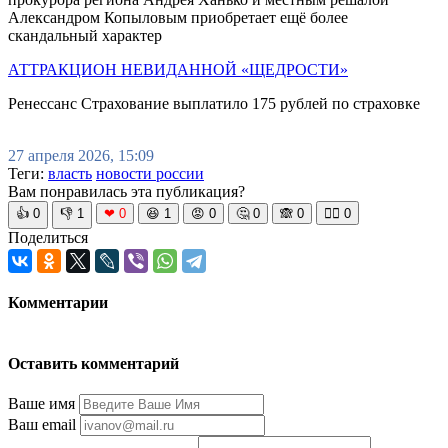
Александром Копыловым приобретает ещё более
скандальный характер
АТТРАКЦИОН НЕВИДАННОЙ «ЩЕДРОСТИ»
Ренессанс Страхование выплатило 175 рублей по страховке
27 апреля 2026, 15:09
Теги:
власть
новости россии
Вам понравилась эта публикация?
👍
0
👎
1
❤
0
😆
1
😡
0
🤔
0
🙈
0
🧘‍♀️
0
Поделиться
Комментарии
Оставить комментарий
Ваше имя
Ваш email