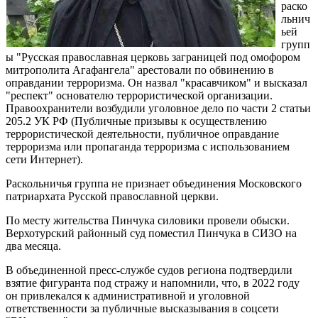
раско
льнич
ьей
групп
ы "Русская православная церковь заграницей под омофором
митрополита Агафангела" арестовали по обвинению в
оправдании терроризма. Он назвал "красавчиком" и высказал
"респект" основателю террористической организации.
Правоохранители возбудили уголовное дело по части 2 статьи
205.2 УК РФ (Публичные призывы к осуществлению
террористической деятельности, публичное оправдание
терроризма или пропаганда терроризма с использованием
сети Интернет).
Раскольничья группа не признает объединения Московского
патриархата Русской православной церкви.
По месту жительства Пинчука силовики провели обыски.
Верхотурский районный суд поместил Пинчука в СИЗО на
два месяца.
В объединенной пресс-службе судов региона подтвердили
взятие фигуранта под стражу и напомнили, что, в 2022 году
он привлекался к административной и уголовной
ответственности за публичные высказывания в соцсети