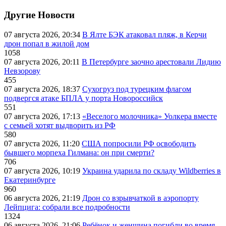
Другие Новости
07 августа 2026, 20:34
В Ялте БЭК атаковал пляж, в Керчи
дрон попал в жилой дом
1058
07 августа 2026, 20:11
В Петербурге заочно арестовали Лидию
Невзорову
455
07 августа 2026, 18:37
Сухогруз под турецким флагом
подвергся атаке БПЛА у порта Новороссийск
551
07 августа 2026, 17:13
«Веселого молочника» Уолкера вместе
с семьей хотят выдворить из РФ
580
07 августа 2026, 11:20
США попросили РФ освободить
бывшего морпеха Гилмана: он при смерти?
706
07 августа 2026, 10:19
Украина ударила по складу Wildberries в
Екатеринбурге
960
06 августа 2026, 21:19
Дрон со взрывчаткой в аэропорту
Лейпцига: собрали все подробности
1324
06 августа 2026, 21:06
Ребёнок и женщина погибли во время