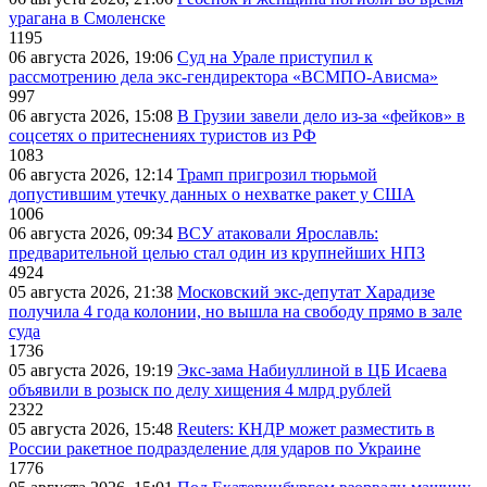
урагана в Смоленске
1195
06 августа 2026, 19:06
Суд на Урале приступил к
рассмотрению дела экс-гендиректора «ВСМПО-Ависма»
997
06 августа 2026, 15:08
В Грузии завели дело из-за «фейков» в
соцсетях о притеснениях туристов из РФ
1083
06 августа 2026, 12:14
Трамп пригрозил тюрьмой
допустившим утечку данных о нехватке ракет у США
1006
06 августа 2026, 09:34
ВСУ атаковали Ярославль:
предварительной целью стал один из крупнейших НПЗ
4924
05 августа 2026, 21:38
Московский экс-депутат Харадизе
получила 4 года колонии, но вышла на свободу прямо в зале
суда
1736
05 августа 2026, 19:19
Экс-зама Набиуллиной в ЦБ Исаева
объявили в розыск по делу хищения 4 млрд рублей
2322
05 августа 2026, 15:48
Reuters: КНДР может разместить в
России ракетное подразделение для ударов по Украине
1776