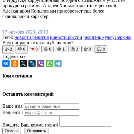
В Иркутске коррупционная история с возможным участием
прокурора региона Андрея Ханько и местным решалой
Александром Копыловым приобретает ещё более
скандальный характер
17 октября 2025, 20:19
Теги:
новости религия
новости россии
религия, культ, церковь
Вам понравилась эта публикация?
👍
2
👎
0
❤
0
😆
0
😡
1
🤔
0
🙈
0
🧘‍♀️
0
Поделиться
Комментарии
Оставить комментарий
Ваше имя
Ваш email
Введите Ваш комментарий
Отмена
Отправить