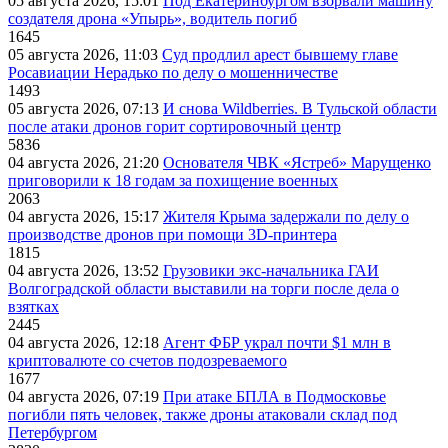
05 августа 2026, 15:01
Под Екатеринбургом взорвали машину
создателя дрона «Упырь», водитель погиб
1645
05 августа 2026, 11:03
Суд продлил арест бывшему главе
Росавиации Нерадько по делу о мошенничестве
1493
05 августа 2026, 07:13
И снова Wildberries. В Тульской области
после атаки дронов горит сортировочный центр
5836
04 августа 2026, 21:20
Основателя ЧВК «Ястреб» Марущенко
приговорили к 18 годам за похищение военных
2063
04 августа 2026, 15:17
Жителя Крыма задержали по делу о
производстве дронов при помощи 3D‑принтера
1815
04 августа 2026, 13:52
Грузовики экс-начальника ГАИ
Волгоградской области выставили на торги после дела о
взятках
2445
04 августа 2026, 12:18
Агент ФБР украл почти $1 млн в
криптовалюте со счетов подозреваемого
1677
04 августа 2026, 07:19
При атаке БПЛА в Подмосковье
погибли пять человек, также дроны атаковали склад под
Петербургом