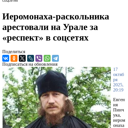
соцсетях
Иеромонаха-раскольника
арестовали на Урале за
«респект» в соцсетях
Поделиться
Подписаться на обновления
17
октяб
ря
2025,
20:19
Евген
ия
Пинч
ука,
иером
онаха