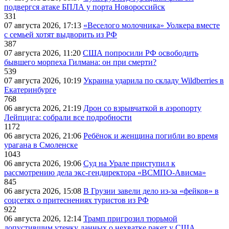
подвергся атаке БПЛА у порта Новороссийск
331
07 августа 2026, 17:13
«Веселого молочника» Уолкера вместе
с семьей хотят выдворить из РФ
387
07 августа 2026, 11:20
США попросили РФ освободить
бывшего морпеха Гилмана: он при смерти?
539
07 августа 2026, 10:19
Украина ударила по складу Wildberries в
Екатеринбурге
768
06 августа 2026, 21:19
Дрон со взрывчаткой в аэропорту
Лейпцига: собрали все подробности
1172
06 августа 2026, 21:06
Ребёнок и женщина погибли во время
урагана в Смоленске
1043
06 августа 2026, 19:06
Суд на Урале приступил к
рассмотрению дела экс-гендиректора «ВСМПО-Ависма»
845
06 августа 2026, 15:08
В Грузии завели дело из-за «фейков» в
соцсетях о притеснениях туристов из РФ
922
06 августа 2026, 12:14
Трамп пригрозил тюрьмой
допустившим утечку данных о нехватке ракет у США