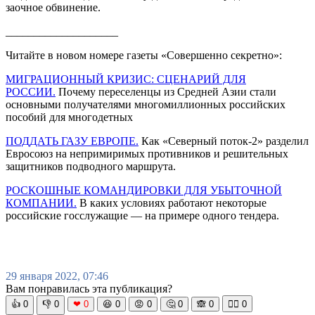
заочное обвинение.
____________________
Читайте в новом номере газеты «Совершенно секретно»:
МИГРАЦИОННЫЙ КРИЗИС: СЦЕНАРИЙ ДЛЯ
РОССИИ.
Почему переселенцы из Средней Азии стали
основными получателями многомиллионных российских
пособий для многодетных
ПОДДАТЬ ГАЗУ ЕВРОПЕ.
Как «Северный поток-2» разделил
Евросоюз на непримиримых противников и решительных
защитников подводного маршрута.
РОСКОШНЫЕ КОМАНДИРОВКИ ДЛЯ УБЫТОЧНОЙ
КОМПАНИИ.
В каких условиях работают некоторые
российские госслужащие — на примере одного тендера.
29 января 2022, 07:46
Вам понравилась эта публикация?
👍
0
👎
0
❤
0
😆
0
😡
0
🤔
0
🙈
0
🧘‍♀️
0