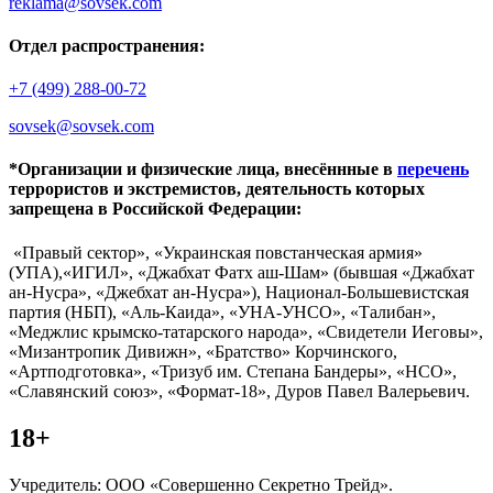
reklama@sovsek.com
Отдел распространения:
+7 (499) 288-00-72
sovsek@sovsek.com
*Организации и физические лица, внесённные в
перечень
террористов и экстремистов, деятельность которых
запрещена в Российской Федерации:
«Правый сектор», «Украинская повстанческая армия»
(УПА),«ИГИЛ», «Джабхат Фатх аш-Шам» (бывшая «Джабхат
ан-Нусра», «Джебхат ан-Нусра»), Национал-Большевистская
партия (НБП), «Аль-Каида», «УНА-УНСО», «Талибан»,
«Меджлис крымско-татарского народа», «Свидетели Иеговы»,
«Мизантропик Дивижн», «Братство» Корчинского,
«Артподготовка», «Тризуб им. Степана Бандеры», «НСО»,
«Славянский союз», «Формат-18», Дуров Павел Валерьевич.
18+
Учредитель: ООО «Совершенно Секретно Трейд».