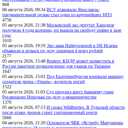
868
06 августа 2026, 09:34
ВСУ атаковали Ярославль:
предварительной целью стал один из крупнейших НПЗ
4756
05 августа 2026, 21:38
Московский экс-депутат Харадизе
получила 4 года колонии, но вышла на свободу прямо в зале
суда
1610
05 августа 2026, 19:19
Экс-зама Набиуллиной в ЦБ Исаева
объявили в розыск по делу хищения 4 млрд рублей
2177
05 августа 2026, 15:48
Reuters: КНДР может разместить в
России ракетное подразделение для ударов по Украине
1647
05 августа 2026, 15:01
Под Екатеринбургом взорвали машину
создателя дрона «Упырь», водитель погиб
1522
05 августа 2026, 11:03
Суд продлил арест бывшему главе
Росавиации Нерадько по делу о мошенничестве
1370
05 августа 2026, 07:13
И снова Wildberries. В Тульской области
после атаки дронов горит сортировочный центр
5666
04 августа 2026, 21:20
Основателя ЧВК «Ястреб» Марущенко
приговорили к 18 годам за похищение военных