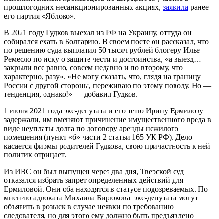
прошлогодних несанкционированных акциях,
заявила
ранее
его партия «Яблоко».
В 2021 году Гудков выехал из РФ на Украину, оттуда он
собирался ехать в Болгарию. В своем посте он рассказал, что
по решению суда выплатил 50 тысяч рублей блогеру Илье
Ремесло по иску о защите чести и достоинства, «а выезд…
закрыли все равно, совсем недавно и по второму, что
характерно, разу». «Не могу сказать, что, глядя на границу
России с другой стороны, переживаю по этому поводу. Но —
тенденция, однако!» — добавил Гудков.
1 июня 2021 года экс-депутата и его тетю Ирину Ермилову
задержали, им вменяют причинение имущественного вреда в
виде неуплаты долга по договору аренды нежилого
помещения (пункт «б» части 2 статьи 165 УК РФ). Дело
касается фирмы родителей Гудкова, свою причастность к ней
политик отрицает.
Из ИВС он был выпущен через два дня, Тверской суд
отказался избрать запрет определенных действий для
Ермиловой. Они оба находятся в статусе подозреваемых. По
мнению адвоката Михаила Бирюкова, экс-депутата могут
объявить в розыск в случае неявки по требованию
следователя, но для этого ему должно быть предъявлено