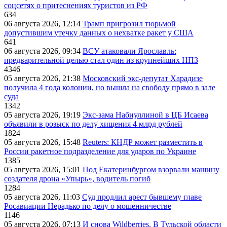
соцсетях о притеснениях туристов из РФ
634
06 августа 2026, 12:14
Трамп пригрозил тюрьмой
допустившим утечку данных о нехватке ракет у США
641
06 августа 2026, 09:34
ВСУ атаковали Ярославль:
предварительной целью стал один из крупнейших НПЗ
4346
05 августа 2026, 21:38
Московский экс-депутат Харадизе
получила 4 года колонии, но вышла на свободу прямо в зале
суда
1342
05 августа 2026, 19:19
Экс-зама Набиуллиной в ЦБ Исаева
объявили в розыск по делу хищения 4 млрд рублей
1824
05 августа 2026, 15:48
Reuters: КНДР может разместить в
России ракетное подразделение для ударов по Украине
1385
05 августа 2026, 15:01
Под Екатеринбургом взорвали машину
создателя дрона «Упырь», водитель погиб
1284
05 августа 2026, 11:03
Суд продлил арест бывшему главе
Росавиации Нерадько по делу о мошенничестве
1146
05 августа 2026, 07:13
И снова Wildberries. В Тульской области