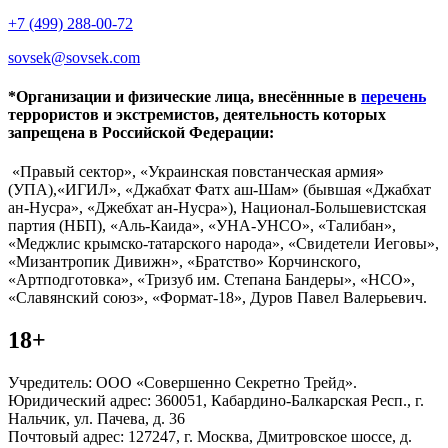
+7 (499) 288-00-72
sovsek@sovsek.com
*Организации и физические лица, внесённные в
перечень
террористов и экстремистов, деятельность которых
запрещена в Российской Федерации:
«Правый сектор», «Украинская повстанческая армия»
(УПА),«ИГИЛ», «Джабхат Фатх аш-Шам» (бывшая «Джабхат
ан-Нусра», «Джебхат ан-Нусра»), Национал-Большевистская
партия (НБП), «Аль-Каида», «УНА-УНСО», «Талибан»,
«Меджлис крымско-татарского народа», «Свидетели Иеговы»,
«Мизантропик Дивижн», «Братство» Корчинского,
«Артподготовка», «Тризуб им. Степана Бандеры», «НСО»,
«Славянский союз», «Формат-18», Дуров Павел Валерьевич.
18+
Учредитель: ООО «Совершенно Секретно Трейд».
Юридический адрес: 360051, Кабардино-Балкарская Респ., г.
Нальчик, ул. Пачева, д. 36
Почтовый адрес: 127247, г. Москва, Дмитровское шоссе, д.