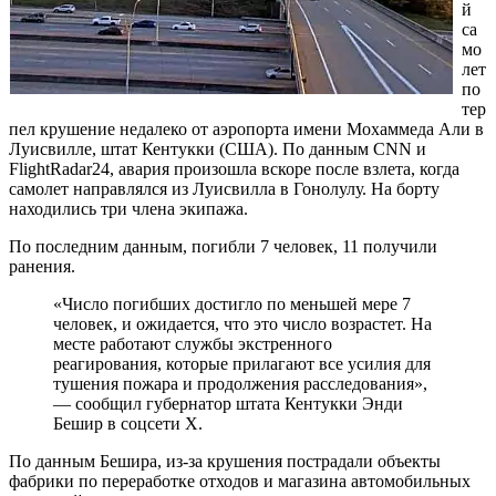
й
са
мо
лет
по
тер
пел крушение недалеко от аэропорта имени Мохаммеда Али в
Луисвилле, штат Кентукки (США). По данным CNN и
FlightRadar24, авария произошла вскоре после взлета, когда
самолет направлялся из Луисвилла в Гонолулу. На борту
находились три члена экипажа.
По последним данным, погибли 7 человек, 11 получили
ранения.
«Число погибших достигло по меньшей мере 7
человек, и ожидается, что это число возрастет. На
месте работают службы экстренного
реагирования, которые прилагают все усилия для
тушения пожара и продолжения расследования»,
— сообщил губернатор штата Кентукки Энди
Бешир в соцсети Х.
По данным Бешира, из-за крушения пострадали объекты
фабрики по переработке отходов и магазина автомобильных