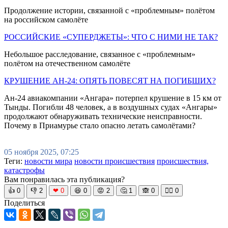
Продолжение истории, связанной с «проблемным» полётом
на российском самолёте
РОССИЙСКИЕ «СУПЕРДЖЕТЫ»: ЧТО С НИМИ НЕ ТАК?
Небольшое расследование, связанное с «проблемным»
полётом на отечественном самолёте
КРУШЕНИЕ АН-24: ОПЯТЬ ПОВЕСЯТ НА ПОГИБШИХ?
Ан-24 авиакомпании «Ангара» потерпел крушение в 15 км от
Тынды. Погибли 48 человек, а в воздушных судах «Ангары»
продолжают обнаруживать технические неисправности.
Почему в Приамурье стало опасно летать самолётами?
05 ноября 2025, 07:25
Теги:
новости мира
новости происшествия
происшествия,
катастрофы
Вам понравилась эта публикация?
👍
0
👎
2
❤
0
😆
0
😡
2
🤔
1
🙈
0
🧘‍♀️
0
Поделиться