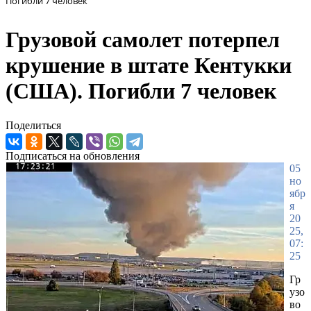
Погибли 7 человек
Грузовой самолет потерпел
крушение в штате Кентукки
(США). Погибли 7 человек
Поделиться
Подписаться на обновления
05
но
ябр
я
20
25,
07:
25
Гр
узо
во