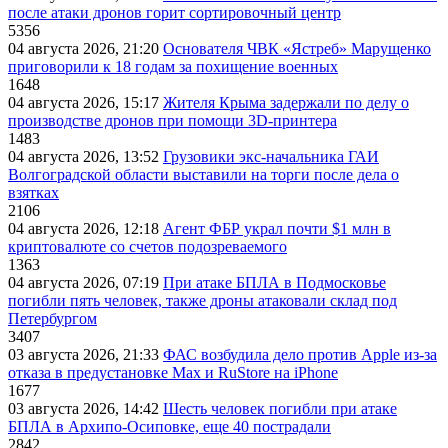
после атаки дронов горит сортировочный центр
5356
04 августа 2026, 21:20
Основателя ЧВК «Ястреб» Марущенко
приговорили к 18 годам за похищение военных
1648
04 августа 2026, 15:17
Жителя Крыма задержали по делу о
производстве дронов при помощи 3D‑принтера
1483
04 августа 2026, 13:52
Грузовики экс-начальника ГАИ
Волгоградской области выставили на торги после дела о
взятках
2106
04 августа 2026, 12:18
Агент ФБР украл почти $1 млн в
криптовалюте со счетов подозреваемого
1363
04 августа 2026, 07:19
При атаке БПЛА в Подмосковье
погибли пять человек, также дроны атаковали склад под
Петербургом
3407
03 августа 2026, 21:33
ФАС возбудила дело против Apple из-за
отказа в предустановке Max и RuStore на iPhone
1677
03 августа 2026, 14:42
Шесть человек погибли при атаке
БПЛА в Архипо-Осиповке, еще 40 пострадали
2842