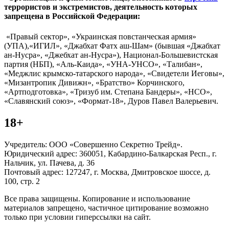
террористов и экстремистов, деятельность которых
запрещена в Российской Федерации:
«Правый сектор», «Украинская повстанческая армия»
(УПА),«ИГИЛ», «Джабхат Фатх аш-Шам» (бывшая «Джабхат
ан-Нусра», «Джебхат ан-Нусра»), Национал-Большевистская
партия (НБП), «Аль-Каида», «УНА-УНСО», «Талибан»,
«Меджлис крымско-татарского народа», «Свидетели Иеговы»,
«Мизантропик Дивижн», «Братство» Корчинского,
«Артподготовка», «Тризуб им. Степана Бандеры», «НСО»,
«Славянский союз», «Формат-18», Дуров Павел Валерьевич.
18+
Учредитель: ООО «Совершенно Секретно Трейд».
Юридический адрес: 360051, Кабардино-Балкарская Респ., г.
Нальчик, ул. Пачева, д. 36
Почтовый адрес: 127247, г. Москва, Дмитровское шоссе, д.
100, стр. 2
Все права защищены. Копирование и использование
материалов запрещено, частичное цитирование возможно
только при условии гиперссылки на сайт.