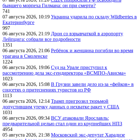
бывшего морпеха Гилмана: он при смерти?
741
07 августа 2026, 10:19
Украина ударила по складу Wildberries в
Екатеринбурге
997
06 августа 2026, 21:19
Дрон со взрывчаткой в аэропорту
Лейпцига: собрали все подробности
1351
06 августа 2026, 21:06
Ребёнок и женщина погибли во время
урагана в Смоленске
1224
06 августа 2026, 19:06
Суд на Урале приступил к
рассмотрению дела экс-гендиректора «ВСМПО-Ависма»
1023
06 августа 2026, 15:08
В Грузии завели дело из-за «фейков» в
соцсетях о притеснениях туристов из РФ
1113
06 августа 2026, 12:14
Трамп пригрозил тюрьмой
допустившим утечку данных о нехватке ракет у США
1031
06 августа 2026, 09:34
ВСУ атаковали Ярославль:
предварительной целью стал один из крупнейших НПЗ
4954
05 августа 2026, 21:38
Московский экс-депутат Харадизе