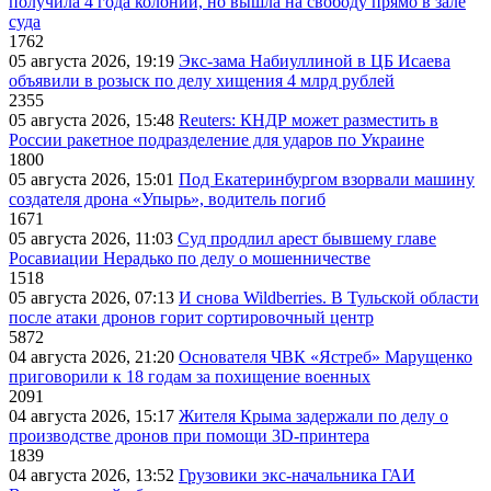
получила 4 года колонии, но вышла на свободу прямо в зале
суда
1762
05 августа 2026, 19:19
Экс-зама Набиуллиной в ЦБ Исаева
объявили в розыск по делу хищения 4 млрд рублей
2355
05 августа 2026, 15:48
Reuters: КНДР может разместить в
России ракетное подразделение для ударов по Украине
1800
05 августа 2026, 15:01
Под Екатеринбургом взорвали машину
создателя дрона «Упырь», водитель погиб
1671
05 августа 2026, 11:03
Суд продлил арест бывшему главе
Росавиации Нерадько по делу о мошенничестве
1518
05 августа 2026, 07:13
И снова Wildberries. В Тульской области
после атаки дронов горит сортировочный центр
5872
04 августа 2026, 21:20
Основателя ЧВК «Ястреб» Марущенко
приговорили к 18 годам за похищение военных
2091
04 августа 2026, 15:17
Жителя Крыма задержали по делу о
производстве дронов при помощи 3D‑принтера
1839
04 августа 2026, 13:52
Грузовики экс-начальника ГАИ