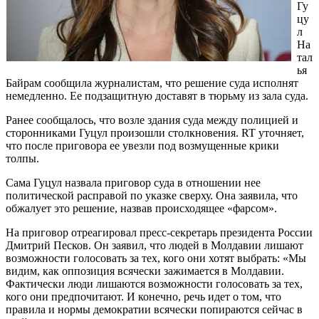
Гу
цу
л
На
тал
ья
Байрам сообщила журналистам, что решение суда исполнят
немедленно. Ее подзащитную доставят в тюрьму из зала суда.
Ранее сообщалось, что возле здания суда между полицией и
сторонниками Гуцул произошли столкновения. RT уточняет,
что после приговора ее увезли под возмущенные крики
толпы.
Сама Гуцул назвала приговор суда в отношении нее
политической расправой по указке сверху. Она заявила, что
обжалует это решение, назвав происходящее «фарсом».
На приговор отреагировал пресс-секретарь президента России
Дмитрий Песков. Он заявил, что людей в Молдавии лишают
возможности голосовать за тех, кого они хотят выбрать: «Мы
видим, как оппозиция всячески зажимается в Молдавии.
Фактически люди лишаются возможности голосовать за тех,
кого они предпочитают. И конечно, речь идет о том, что
правила и нормы демократии всячески попираются сейчас в