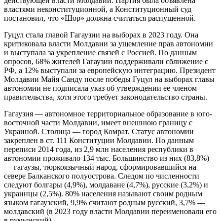
действующей власти Молдавии. Партия была объявлена
властями неконституционной, а Конституционный суд
постановил, что «Шор» должна считаться распущенной.
Гуцул стала главой Гагаузии на выборах в 2023 году. Она
критиковала власти Молдавии за ущемление прав автономии
и выступала за укрепление связей с Россией. По данным
опросов, 68% жителей Гагаузии поддерживали сближение с
РФ, а 12% выступали за европейскую интеграцию. Президент
Молдавии Майя Санду после победы Гуцул на выборах главы
автономии не подписала указ об утверждении ее членом
правительства, хотя этого требует законодательство страны.
Гагаузия — автономное территориальное образование в юго-
восточной части Молдавии, имеет внешнюю границу с
Украиной. Столица — город Комрат. Статус автономии
закреплен в ст. 111 Конституции Молдавии. По данным
переписи 2014 года, из 2,9 млн населения республики в
автономии проживало 134 тыс. Большинство из них (83,8%)
— гагаузы, тюркоязычный народ, сформировавшийся на
севере Балканского полуострова. Следом по численности
следуют болгары (4,9%), молдаване (4,7%), русские (3,2%) и
украинцы (2,5%). 80% населения называют своим родным
языком гагаузский, 9,9% считают родным русский, 3,7% —
молдавский (в 2023 году власти Молдавии переименовали его
в румынский).