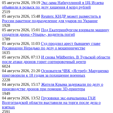
05 августа 2026, 19:19
Экс-зама Набиуллиной в ЦБ Исаева
объявили в розыск по делу хищения 4 млрд рублей
2519
05 августа 2026, 15:48
Reuters: КНДР может разместить в
России ракетное подразделение для ударов по Украине
1928
05 августа 2026, 15:01
Под Екатеринбургом взорвали машину
создателя дрона «Упырь», водитель погиб
1789
05 августа 2026, 11:03
Суд продлил арест бывшему главе
Росавиации Нерадько по делу о мошенничестве
1635
05 августа 2026, 07:13
И снова Wildberries. В Тульской области
после атаки дронов горит сортировочный центр
6024
04 августа 2026, 21:20
Основателя ЧВК «Ястреб» Марущенко
приговорили к 18 годам за похищение военных
2228
04 августа 2026, 15:17
Жителя Крыма задержали по делу о
производстве дронов при помощи 3D‑принтера
1949
04 августа 2026, 13:52
Грузовики экс-начальника ГАИ
Волгоградской области выставили на торги после дела о
взятках
2591