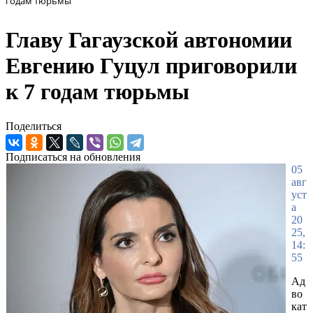
годам тюрьмы
Главу Гагаузской автономии
Евгению Гуцул приговорили
к 7 годам тюрьмы
Поделиться
Подписаться на обновления
05
авг
уст
а
20
25,
14:
55
Ад
во
кат