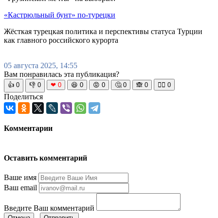
«Кастрюльный бунт» по-турецки
Жёсткая турецкая политика и перспективы статуса Турции
как главного российского курорта
05 августа 2025, 14:55
Вам понравилась эта публикация?
👍
0
👎
0
❤
0
😆
0
😡
0
🤔
0
🙈
0
🧘‍♀️
0
Поделиться
Комментарии
Оставить комментарий
Ваше имя
Ваш email
Введите Ваш комментарий
Отмена
Отправить