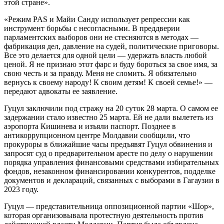
этой стране».
«Режим PAS и Майи Санду использует репрессии как
инструмент борьбы с несогласными. В преддверии
парламентских выборов они не стесняются в методах —
фабрикация дел, давление на судей, политические приговоры.
Все это делается для одной цели — удержать власть любой
ценой. Я не признаю этот фарс и буду бороться за свое имя, за
свою честь и за правду. Меня не сломить. Я обязательно
вернусь к своему народу! К своим детям! К своей семье!» —
передают адвокаты ее заявление.
Гуцул заключили под стражу на 20 суток 28 марта. О самом ее
задержании стало известно 25 марта. Ей не дали вылететь из
аэропорта Кишинева и изъяли паспорт. Позднее в
антикоррупционном центре Молдавии сообщили, что
прокуроры в ближайшие часы предъявят Гуцул обвинения и
запросят суд о предварительном аресте по делу о нарушении
порядка управления финансовыми средствами избирательных
фондов, незаконном финансировании конкурентов, подделке
документов и деклараций, связанных с выборами в Гагаузии в
2023 году.
Гуцул — представительница оппозиционной партии «Шор»,
которая организовывала протестную деятельность против