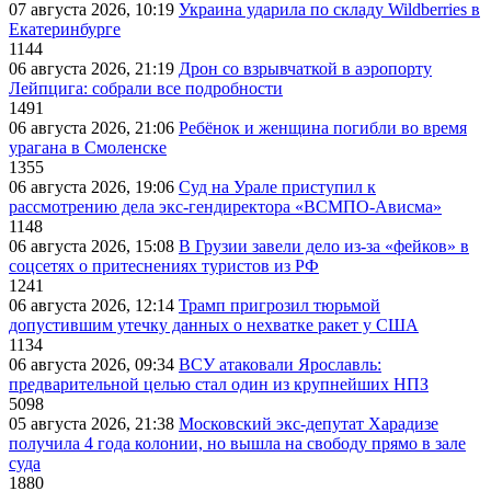
07 августа 2026, 10:19
Украина ударила по складу Wildberries в
Екатеринбурге
1144
06 августа 2026, 21:19
Дрон со взрывчаткой в аэропорту
Лейпцига: собрали все подробности
1491
06 августа 2026, 21:06
Ребёнок и женщина погибли во время
урагана в Смоленске
1355
06 августа 2026, 19:06
Суд на Урале приступил к
рассмотрению дела экс-гендиректора «ВСМПО-Ависма»
1148
06 августа 2026, 15:08
В Грузии завели дело из-за «фейков» в
соцсетях о притеснениях туристов из РФ
1241
06 августа 2026, 12:14
Трамп пригрозил тюрьмой
допустившим утечку данных о нехватке ракет у США
1134
06 августа 2026, 09:34
ВСУ атаковали Ярославль:
предварительной целью стал один из крупнейших НПЗ
5098
05 августа 2026, 21:38
Московский экс-депутат Харадизе
получила 4 года колонии, но вышла на свободу прямо в зале
суда
1880