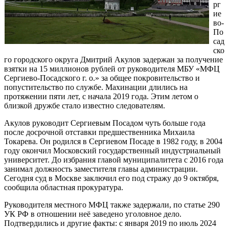
рг
ие
во-
По
сад
ско
го городского округа Дмитрий Акулов задержан за получение
взятки на 15 миллионов рублей от руководителя МБУ «МФЦ
Сергиево-Посадского г. о.» за общее покровительство и
попустительство по службе. Махинации длились на
протяжении пяти лет, с начала 2019 года. Этим летом о
близкой дружбе стало известно следователям.
Акулов руководит Сергиевым Посадом чуть больше года
после досрочной отставки предшественника Михаила
Токарева. Он родился в Сергиевом Посаде в 1982 году, в 2004
году окончил Московский государственный индустриальный
университет. До избрания главой муниципалитета с 2016 года
занимал должность заместителя главы администрации.
Сегодня суд в Москве заключил его под стражу до 9 октября,
сообщила областная прокуратура.
Руководителя местного МФЦ также задержали, по статье 290
УК РФ в отношении неё заведено уголовное дело.
Подтвердились и другие факты: с января 2019 по июль 2024