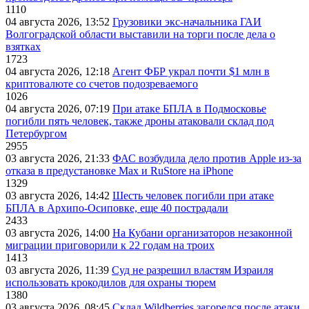
1110
04 августа 2026, 13:52
Грузовики экс-начальника ГАИ
Волгоградской области выставили на торги после дела о
взятках
1723
04 августа 2026, 12:18
Агент ФБР украл почти $1 млн в
криптовалюте со счетов подозреваемого
1026
04 августа 2026, 07:19
При атаке БПЛА в Подмосковье
погибли пять человек, также дроны атаковали склад под
Петербургом
2955
03 августа 2026, 21:33
ФАС возбудила дело против Apple из-за
отказа в предустановке Max и RuStore на iPhone
1329
03 августа 2026, 14:42
Шесть человек погибли при атаке
БПЛА в Архипо-Осиповке, еще 40 пострадали
2433
03 августа 2026, 14:00
На Кубани организаторов незаконной
миграции приговорили к 22 годам на троих
1413
03 августа 2026, 11:39
Суд не разрешил властям Израиля
использовать крокодилов для охраны тюрем
1380
03 августа 2026, 08:45
Склад Wildberries загорелся после атаки