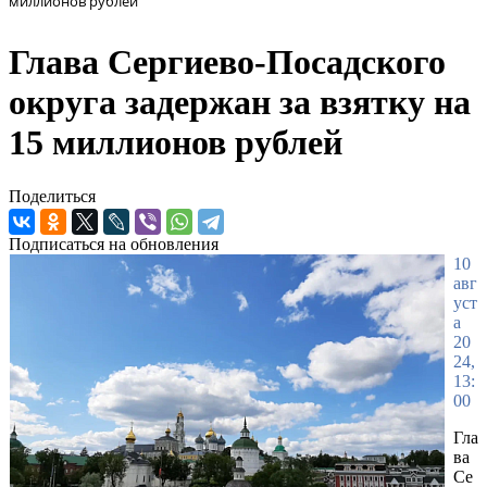
миллионов рублей
Глава Сергиево-Посадского
округа задержан за взятку на
15 миллионов рублей
Поделиться
Подписаться на обновления
10
авг
уст
а
20
24,
13:
00
Гла
ва
Се