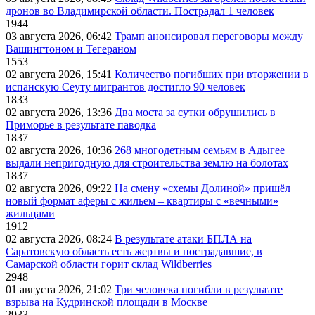
дронов во Владимирской области. Пострадал 1 человек
1944
03 августа 2026, 06:42
Трамп анонсировал переговоры между
Вашингтоном и Тегераном
1553
02 августа 2026, 15:41
Количество погибших при вторжении в
испанскую Сеуту мигрантов достигло 90 человек
1833
02 августа 2026, 13:36
Два моста за сутки обрушились в
Приморье в результате паводка
1837
02 августа 2026, 10:36
268 многодетным семьям в Адыгее
выдали непригодную для строительства землю на болотах
1837
02 августа 2026, 09:22
На смену «схемы Долиной» пришёл
новый формат аферы с жильем – квартиры с «вечными»
жильцами
1912
02 августа 2026, 08:24
В результате атаки БПЛА на
Саратовскую область есть жертвы и пострадавшие, в
Самарской области горит склад Wildberries
2948
01 августа 2026, 21:02
Три человека погибли в результате
взрыва на Кудринской площади в Москве
2933