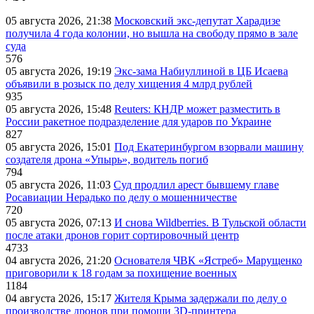
05 августа 2026, 21:38
Московский экс-депутат Харадизе
получила 4 года колонии, но вышла на свободу прямо в зале
суда
576
05 августа 2026, 19:19
Экс-зама Набиуллиной в ЦБ Исаева
объявили в розыск по делу хищения 4 млрд рублей
935
05 августа 2026, 15:48
Reuters: КНДР может разместить в
России ракетное подразделение для ударов по Украине
827
05 августа 2026, 15:01
Под Екатеринбургом взорвали машину
создателя дрона «Упырь», водитель погиб
794
05 августа 2026, 11:03
Суд продлил арест бывшему главе
Росавиации Нерадько по делу о мошенничестве
720
05 августа 2026, 07:13
И снова Wildberries. В Тульской области
после атаки дронов горит сортировочный центр
4733
04 августа 2026, 21:20
Основателя ЧВК «Ястреб» Марущенко
приговорили к 18 годам за похищение военных
1184
04 августа 2026, 15:17
Жителя Крыма задержали по делу о
производстве дронов при помощи 3D‑принтера