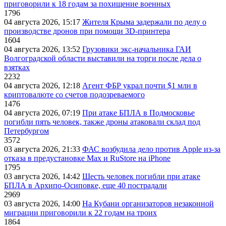
приговорили к 18 годам за похищение военных
1796
04 августа 2026, 15:17
Жителя Крыма задержали по делу о
производстве дронов при помощи 3D‑принтера
1604
04 августа 2026, 13:52
Грузовики экс-начальника ГАИ
Волгоградской области выставили на торги после дела о
взятках
2232
04 августа 2026, 12:18
Агент ФБР украл почти $1 млн в
криптовалюте со счетов подозреваемого
1476
04 августа 2026, 07:19
При атаке БПЛА в Подмосковье
погибли пять человек, также дроны атаковали склад под
Петербургом
3572
03 августа 2026, 21:33
ФАС возбудила дело против Apple из-за
отказа в предустановке Max и RuStore на iPhone
1795
03 августа 2026, 14:42
Шесть человек погибли при атаке
БПЛА в Архипо-Осиповке, еще 40 пострадали
2969
03 августа 2026, 14:00
На Кубани организаторов незаконной
миграции приговорили к 22 годам на троих
1864