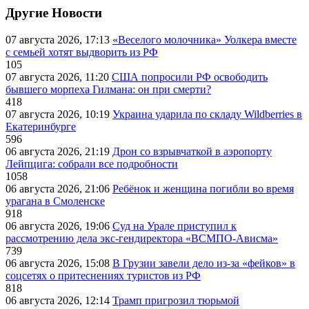
Другие Новости
07 августа 2026, 17:13
«Веселого молочника» Уолкера вместе
с семьей хотят выдворить из РФ
105
07 августа 2026, 11:20
США попросили РФ освободить
бывшего морпеха Гилмана: он при смерти?
418
07 августа 2026, 10:19
Украина ударила по складу Wildberries в
Екатеринбурге
596
06 августа 2026, 21:19
Дрон со взрывчаткой в аэропорту
Лейпцига: собрали все подробности
1058
06 августа 2026, 21:06
Ребёнок и женщина погибли во время
урагана в Смоленске
918
06 августа 2026, 19:06
Суд на Урале приступил к
рассмотрению дела экс-гендиректора «ВСМПО-Ависма»
739
06 августа 2026, 15:08
В Грузии завели дело из-за «фейков» в
соцсетях о притеснениях туристов из РФ
818
06 августа 2026, 12:14
Трамп пригрозил тюрьмой