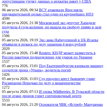
допустившим утечку данных о нехватке ракет у США
776
06 августа 2026, 09:34
ВСУ атаковали Ярославль:
предварительной целью стал один из крупнейших НПЗ
4599
05 августа 2026, 21:38
Московский экс-депутат Харадизе
получила 4 года колонии, но вышла на свободу прямо в зале
суда
1506
05 августа 2026, 19:19
Экс-зама Набиуллиной в ЦБ Исаева
объявили в розыск по делу хищения 4 млрд рублей
2029
05 августа 2026, 15:48
Reuters: КНДР может разместить в
России ракетное подразделение для ударов по Украине
1537
05 августа 2026, 15:01
Под Екатеринбургом взорвали машину
создателя дрона «Упырь», водитель погиб
1426
05 августа 2026, 11:03
Суд продлил арест бывшему главе
Росавиации Нерадько по делу о мошенничестве
1272
05 августа 2026, 07:13
И снова Wildberries. В Тульской области
после атаки дронов горит сортировочный центр
5533
04 августа 2026, 21:20
Основателя ЧВК «Ястреб» Марущенко