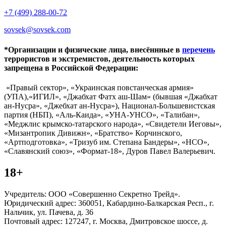
+7 (499) 288-00-72
sovsek@sovsek.com
*Организации и физические лица, внесённные в
перечень
террористов и экстремистов, деятельность которых
запрещена в Российской Федерации:
«Правый сектор», «Украинская повстанческая армия»
(УПА),«ИГИЛ», «Джабхат Фатх аш-Шам» (бывшая «Джабхат
ан-Нусра», «Джебхат ан-Нусра»), Национал-Большевистская
партия (НБП), «Аль-Каида», «УНА-УНСО», «Талибан»,
«Меджлис крымско-татарского народа», «Свидетели Иеговы»,
«Мизантропик Дивижн», «Братство» Корчинского,
«Артподготовка», «Тризуб им. Степана Бандеры», «НСО»,
«Славянский союз», «Формат-18», Дуров Павел Валерьевич.
18+
Учредитель: ООО «Совершенно Секретно Трейд».
Юридический адрес: 360051, Кабардино-Балкарская Респ., г.
Нальчик, ул. Пачева, д. 36
Почтовый адрес: 127247, г. Москва, Дмитровское шоссе, д.