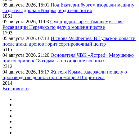
05 августа 2026, 15:01
Под Екатеринбургом взорвали машину
создателя дрона «Упырь», водитель погиб
1851
05 августа 2026, 11:03
Суд продлил арест бывшему главе
Росавиации Нерадько по делу о мошенничестве
1703
05 августа 2026, 07:13
И снова Wildberries. В Тульской области
после атаки дронов горит сортировочный центр
6115
04 августа 2026, 21:20
Основателя ЧВК «Ястреб» Марущенко
приговорили к 18 годам за похищение военных
2312
04 августа 2026, 15:17
Жителя Крыма задержали по делу о
производстве дронов при помощи 3D‑принтера
2014
Все новости