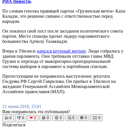
РИА Новости
.
По словам генсека правящей партии «Грузинская мечта» Кахи
Каладзе, это решение связано с ответственностью перед
народом.
Он покинул свой пост после заседания политического совета
партии. Место спикера прочат лидеру парламентского
большинства Арчилу Талаквадзе.
Вчера в Тбилиси
начался крупный митинг
. Люди собрались у
здания парламента. Они требовали отставки главы МВД
Грузии и перехода от мажоритарно-пропорциональной
системы выборов в парламент к партийным спискам.
Протестующим не понравилось выступление депутата
Госдумы РФ Сергей Гаврилова. Он прибыл в Тбилиси на
заседание Генеральной Ассамблеи Межпарламентской
Ассамблеи православия (МАП).
21 июня 2019, 15:01
Вам понравилась эта публикация?
👍
0
👎
0
❤
0
😆
0
😡
0
🤔
0
🙈
0
🧘‍♀️
0
Поделиться