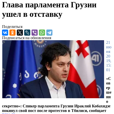
Глава парламента Грузии
ушел в отставку
Поделиться
Подписаться на обновления
21
ию
ня
20
19,
15:
01
«С
ов
ер
ше
нн
о
секретно»: Спикер парламента Грузии Ираклий Кобахидзе
покинул свой пост после протестов в Тбилиси, сообщает