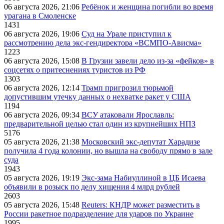
06 августа 2026, 21:06
Ребёнок и женщина погибли во время
урагана в Смоленске
1431
06 августа 2026, 19:06
Суд на Урале приступил к
рассмотрению дела экс-гендиректора «ВСМПО-Ависма»
1223
06 августа 2026, 15:08
В Грузии завели дело из-за «фейков» в
соцсетях о притеснениях туристов из РФ
1303
06 августа 2026, 12:14
Трамп пригрозил тюрьмой
допустившим утечку данных о нехватке ракет у США
1194
06 августа 2026, 09:34
ВСУ атаковали Ярославль:
предварительной целью стал один из крупнейших НПЗ
5176
05 августа 2026, 21:38
Московский экс-депутат Харадизе
получила 4 года колонии, но вышла на свободу прямо в зале
суда
1943
05 августа 2026, 19:19
Экс-зама Набиуллиной в ЦБ Исаева
объявили в розыск по делу хищения 4 млрд рублей
2603
05 августа 2026, 15:48
Reuters: КНДР может разместить в
России ракетное подразделение для ударов по Украине
1995