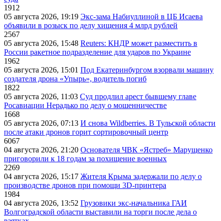
1912
05 августа 2026, 19:19
Экс-зама Набиуллиной в ЦБ Исаева
объявили в розыск по делу хищения 4 млрд рублей
2567
05 августа 2026, 15:48
Reuters: КНДР может разместить в
России ракетное подразделение для ударов по Украине
1962
05 августа 2026, 15:01
Под Екатеринбургом взорвали машину
создателя дрона «Упырь», водитель погиб
1822
05 августа 2026, 11:03
Суд продлил арест бывшему главе
Росавиации Нерадько по делу о мошенничестве
1668
05 августа 2026, 07:13
И снова Wildberries. В Тульской области
после атаки дронов горит сортировочный центр
6067
04 августа 2026, 21:20
Основателя ЧВК «Ястреб» Марущенко
приговорили к 18 годам за похищение военных
2269
04 августа 2026, 15:17
Жителя Крыма задержали по делу о
производстве дронов при помощи 3D‑принтера
1984
04 августа 2026, 13:52
Грузовики экс-начальника ГАИ
Волгоградской области выставили на торги после дела о
взятках