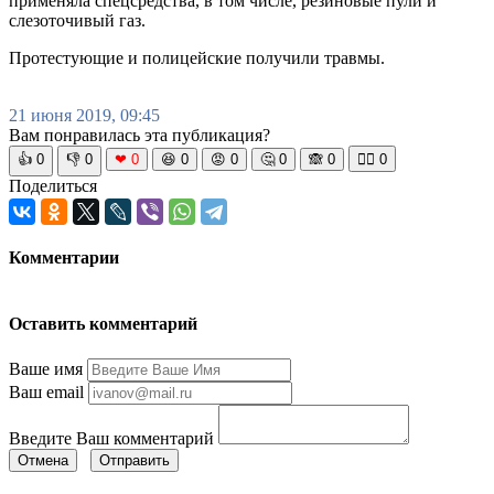
применяла спецсредства, в том числе, резиновые пули и
слезоточивый газ.
Протестующие и полицейские получили травмы.
21 июня 2019, 09:45
Вам понравилась эта публикация?
👍
0
👎
0
❤
0
😆
0
😡
0
🤔
0
🙈
0
🧘‍♀️
0
Поделиться
Комментарии
Оставить комментарий
Ваше имя
Ваш email
Введите Ваш комментарий
Отмена
Отправить