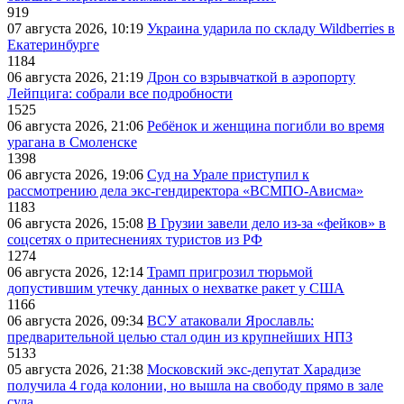
919
07 августа 2026, 10:19
Украина ударила по складу Wildberries в
Екатеринбурге
1184
06 августа 2026, 21:19
Дрон со взрывчаткой в аэропорту
Лейпцига: собрали все подробности
1525
06 августа 2026, 21:06
Ребёнок и женщина погибли во время
урагана в Смоленске
1398
06 августа 2026, 19:06
Суд на Урале приступил к
рассмотрению дела экс-гендиректора «ВСМПО-Ависма»
1183
06 августа 2026, 15:08
В Грузии завели дело из-за «фейков» в
соцсетях о притеснениях туристов из РФ
1274
06 августа 2026, 12:14
Трамп пригрозил тюрьмой
допустившим утечку данных о нехватке ракет у США
1166
06 августа 2026, 09:34
ВСУ атаковали Ярославль:
предварительной целью стал один из крупнейших НПЗ
5133
05 августа 2026, 21:38
Московский экс-депутат Харадизе
получила 4 года колонии, но вышла на свободу прямо в зале
суда