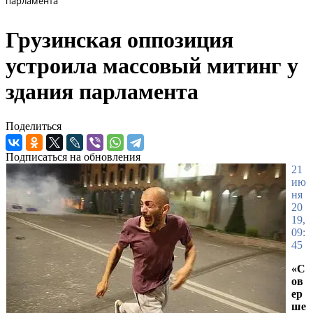
парламента
Грузинская оппозиция
устроила массовый митинг у
здания парламента
Поделиться
Подписаться на обновления
21
ию
ня
20
19,
09:
45
«С
ов
ер
ше