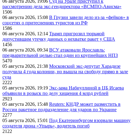
06 августа 2026, 19:06
Суд на Урале приступил к
рассмотрению дела экс-гендиректора «ВСМПО-Ависма»
1506
06 августа 2026, 15:08
В Грузии завели дело из-за «фейков» в
соцсетях о притеснениях туристов из РФ
1586
06 августа 2026, 12:14
Трамп пригрозил тюрьмой
допустившим утечку данных о нехватке ракет у США
1456
06 августа 2026, 09:34
ВСУ атаковали Ярославль:
предварительной целью стал один из крупнейших НПЗ
5470
05 августа 2026, 21:38
Московский экс-депутат Харадизе
получила 4 года колонии, но вышла на свободу прямо в зале
суда
2222
05 августа 2026, 19:19
Экс-зама Набиуллиной в ЦБ Исаева
объявили в розыск по делу хищения 4 млрд рублей
2923
05 августа 2026, 15:48
Reuters: КНДР может разместить в
России ракетное подразделение для ударов по Украине
2277
05 августа 2026, 15:01
Под Екатеринбургом взорвали машину
создателя дрона «Упырь», водитель погиб
2122