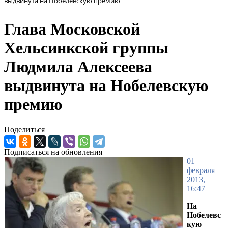
выдвинута на Нобелевскую премию
Глава Московской
Хельсинкской группы
Людмила Алексеева
выдвинута на Нобелевскую
премию
Поделиться
Подписаться на обновления
01
февраля
2013,
16:47
На
Нобелевс
кую