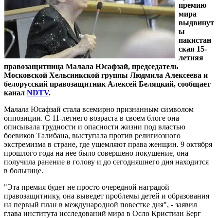
премию
мира
выдвинут
ы
пакистан
ская 15-
летняя
правозащитница Малала Юсафзай, председатель
Московской Хельсинкской группы Людмила Алексеева и
белорусский правозащитник Алексей Беляцкий, сообщает
канал
NDTV
.
Малала Юсафзай стала всемирно признанным символом
оппозиции. C 11-летнего возраста в своем блоге она
описывала трудности и опасности жизни под властью
боевиков Талибана, выступала против религиозного
экстремизма в стране, где ущемляют права женщин. 9 октября
прошлого года на нее было совершено покушение, она
получила ранение в голову и до сегодняшнего дня находится
в больнице.
"Эта премия будет не просто очередной наградой
правозащитнику, она выведет проблемы детей и образования
на первый план в международной повестке дня", - заявил
глава института исследований мира в Осло Кристиан Берг