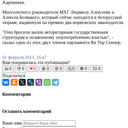
Харпвикен.
Многолетнего руководителя МХГ Людмилу Алексееву и
Алексея Беляцкого, который сейчас находится в белорусской
тюрьме, выдвинули на премию два норвежских законодателя.
"Они бросили вызов авторитарным государственным
структурам и незаконному злоупотреблению властью", -
сказал один из этих двух членов парламента Ян Тор Сеннер.
01 февраля 2013, 16:47
Вам понравилась эта публикация?
👍
0
👎
0
❤
0
😆
0
😡
0
🤔
0
🙈
0
🧘‍♀️
0
Поделиться
Комментарии
Оставить комментарий
Ваше имя