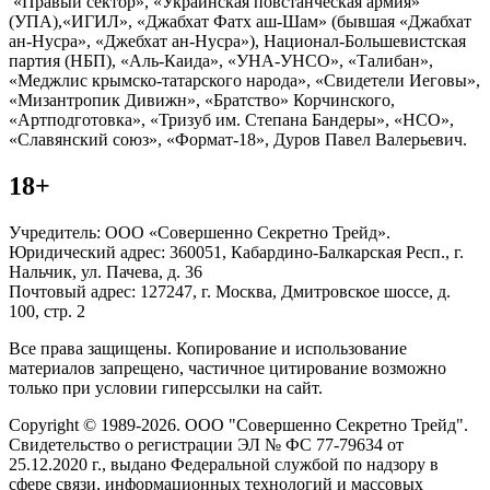
«Правый сектор», «Украинская повстанческая армия»
(УПА),«ИГИЛ», «Джабхат Фатх аш-Шам» (бывшая «Джабхат
ан-Нусра», «Джебхат ан-Нусра»), Национал-Большевистская
партия (НБП), «Аль-Каида», «УНА-УНСО», «Талибан»,
«Меджлис крымско-татарского народа», «Свидетели Иеговы»,
«Мизантропик Дивижн», «Братство» Корчинского,
«Артподготовка», «Тризуб им. Степана Бандеры», «НСО»,
«Славянский союз», «Формат-18», Дуров Павел Валерьевич.
18+
Учредитель: ООО «Совершенно Секретно Трейд».
Юридический адрес: 360051, Кабардино-Балкарская Респ., г.
Нальчик, ул. Пачева, д. 36
Почтовый адрес: 127247, г. Москва, Дмитровское шоссе, д.
100, стр. 2
Все права защищены. Копирование и использование
материалов запрещено, частичное цитирование возможно
только при условии гиперссылки на сайт.
Copyright © 1989-2026. ООО "Совершенно Секретно Трейд".
Свидетельство о регистрации ЭЛ № ФС 77-79634 от
25.12.2020 г., выдано Федеральной службой по надзору в
сфере связи, информационных технологий и массовых