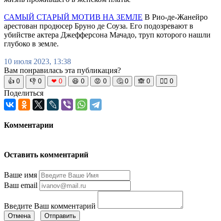
САМЫЙ СТАРЫЙ МОТИВ НА ЗЕМЛЕ
В Рио-де-Жанейро
арестован продюсер Бруно де Соуза. Его подозревают в
убийстве актера Джефферсона Мачадо, труп которого нашли
глубоко в земле.
10 июля 2023, 13:38
Вам понравилась эта публикация?
👍
0
👎
0
❤
0
😆
0
😡
0
🤔
0
🙈
0
🧘‍♀️
0
Поделиться
Комментарии
Оставить комментарий
Ваше имя
Ваш email
Введите Ваш комментарий
Отмена
Отправить