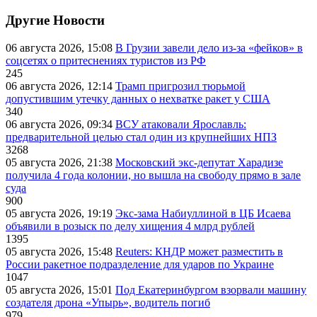
Другие Новости
06 августа 2026, 15:08
В Грузии завели дело из-за «фейков» в
соцсетях о притеснениях туристов из РФ
245
06 августа 2026, 12:14
Трамп пригрозил тюрьмой
допустившим утечку данных о нехватке ракет у США
340
06 августа 2026, 09:34
ВСУ атаковали Ярославль:
предварительной целью стал один из крупнейших НПЗ
3268
05 августа 2026, 21:38
Московский экс-депутат Харадизе
получила 4 года колонии, но вышла на свободу прямо в зале
суда
900
05 августа 2026, 19:19
Экс-зама Набиуллиной в ЦБ Исаева
объявили в розыск по делу хищения 4 млрд рублей
1395
05 августа 2026, 15:48
Reuters: КНДР может разместить в
России ракетное подразделение для ударов по Украине
1047
05 августа 2026, 15:01
Под Екатеринбургом взорвали машину
создателя дрона «Упырь», водитель погиб
979