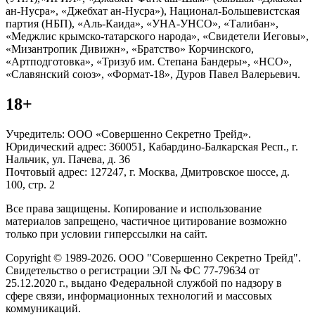
ан-Нусра», «Джебхат ан-Нусра»), Национал-Большевистская
партия (НБП), «Аль-Каида», «УНА-УНСО», «Талибан»,
«Меджлис крымско-татарского народа», «Свидетели Иеговы»,
«Мизантропик Дивижн», «Братство» Корчинского,
«Артподготовка», «Тризуб им. Степана Бандеры», «НСО»,
«Славянский союз», «Формат-18», Дуров Павел Валерьевич.
18+
Учредитель: ООО «Совершенно Секретно Трейд».
Юридический адрес: 360051, Кабардино-Балкарская Респ., г.
Нальчик, ул. Пачева, д. 36
Почтовый адрес: 127247, г. Москва, Дмитровское шоссе, д.
100, стр. 2
Все права защищены. Копирование и использование
материалов запрещено, частичное цитирование возможно
только при условии гиперссылки на сайт.
Copyright © 1989-2026. ООО "Совершенно Секретно Трейд".
Свидетельство о регистрации ЭЛ № ФС 77-79634 от
25.12.2020 г., выдано Федеральной службой по надзору в
сфере связи, информационных технологий и массовых
коммуникаций.