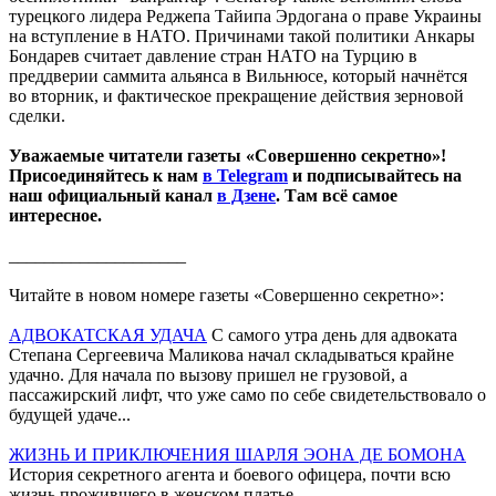
турецкого лидера Реджепа Тайипа Эрдогана о праве Украины
на вступление в НАТО. Причинами такой политики Анкары
Бондарев считает давление стран НАТО на Турцию в
преддверии саммита альянса в Вильнюсе, который начнётся
во вторник, и фактическое прекращение действия зерновой
сделки.
Уважаемые читатели газеты «Совершенно секретно»!
Присоединяйтесь к нам
в Telegram
и подписывайтесь на
наш официальный канал
в Дзене
. Там всё самое
интересное.
____________________
Читайте в новом номере газеты «Совершенно секретно»:
АДВОКАТСКАЯ УДАЧА
С самого утра день для адвоката
Степана Сергеевича Маликова начал складываться крайне
удачно. Для начала по вызову пришел не грузовой, а
пассажирский лифт, что уже само по себе свидетельствовало о
будущей удаче...
ЖИЗНЬ И ПРИКЛЮЧЕНИЯ ШАРЛЯ ЭОНА ДЕ БОМОНА
История секретного агента и боевого офицера, почти всю
жизнь прожившего в женском платье