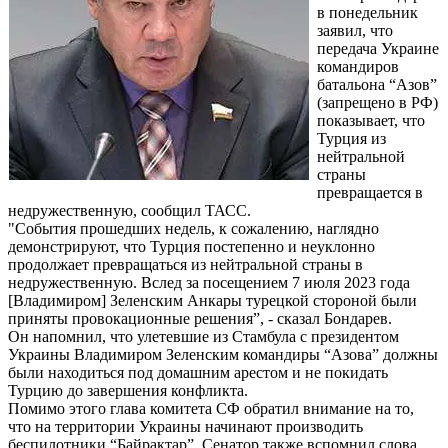
в понедельник
заявил, что
передача Украине
командиров
батальона “Азов”
(запрещено в РФ)
показывает, что
Турция из
нейтральной
страны
превращается в
недружественную, сообщил ТАСС.
"События прошедших недель, к сожалению, наглядно
демонстрируют, что Турция постепенно и неуклонно
продолжает превращаться из нейтральной страны в
недружественную. Вслед за посещением 7 июля 2023 года
[Владимиром] Зеленским Анкары турецкой стороной были
приняты провокационные решения”, - сказал Бондарев.
Он напомнил, что улетевшие из Стамбула с президентом
Украины Владимиром Зеленским командиры “Азова” должны
были находиться под домашним арестом и не покидать
Турцию до завершения конфликта.
Помимо этого глава комитета СФ обратил внимание на то,
что на территории Украины начинают производить
беспилотники “Байрактар”. Сенатор также вспомнил слова