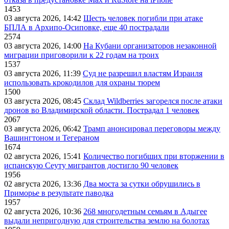
1453
03 августа 2026, 14:42
Шесть человек погибли при атаке
БПЛА в Архипо-Осиповке, еще 40 пострадали
2574
03 августа 2026, 14:00
На Кубани организаторов незаконной
миграции приговорили к 22 годам на троих
1537
03 августа 2026, 11:39
Суд не разрешил властям Израиля
использовать крокодилов для охраны тюрем
1500
03 августа 2026, 08:45
Склад Wildberries загорелся после атаки
дронов во Владимирской области. Пострадал 1 человек
2067
03 августа 2026, 06:42
Трамп анонсировал переговоры между
Вашингтоном и Тегераном
1674
02 августа 2026, 15:41
Количество погибших при вторжении в
испанскую Сеуту мигрантов достигло 90 человек
1956
02 августа 2026, 13:36
Два моста за сутки обрушились в
Приморье в результате паводка
1957
02 августа 2026, 10:36
268 многодетным семьям в Адыгее
выдали непригодную для строительства землю на болотах