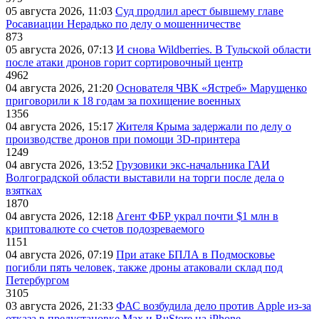
05 августа 2026, 11:03
Суд продлил арест бывшему главе
Росавиации Нерадько по делу о мошенничестве
873
05 августа 2026, 07:13
И снова Wildberries. В Тульской области
после атаки дронов горит сортировочный центр
4962
04 августа 2026, 21:20
Основателя ЧВК «Ястреб» Марущенко
приговорили к 18 годам за похищение военных
1356
04 августа 2026, 15:17
Жителя Крыма задержали по делу о
производстве дронов при помощи 3D‑принтера
1249
04 августа 2026, 13:52
Грузовики экс-начальника ГАИ
Волгоградской области выставили на торги после дела о
взятках
1870
04 августа 2026, 12:18
Агент ФБР украл почти $1 млн в
криптовалюте со счетов подозреваемого
1151
04 августа 2026, 07:19
При атаке БПЛА в Подмосковье
погибли пять человек, также дроны атаковали склад под
Петербургом
3105
03 августа 2026, 21:33
ФАС возбудила дело против Apple из-за
отказа в предустановке Max и RuStore на iPhone