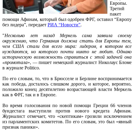
Европы.
Третий
пакет
помощи Афинам, который был одобрен ФРГ, оставил “Европу
без лидера”, передает
РИА “Новости”
.
"
Несколько лет назад Меркель сама заявила своему
окружению, что Германия должна стать для Европы тем,
чем США стали для всего мира: лидером, в котором все
нуждаются, но которого почти никто не любит. Однако
историческую возможность справиться с этой задачей она
«промотала
», — пишет немецкий журналист Николаус Бломе
в журнале Politico.
По его словам, то, что в Брюсселе и Берлине воспринимается
как победа, досталось слишком дорого, и которое, вероятно,
положило конец десятилетию возрастающей власти Меркель
как в ФРГ, так и в Европе.
Во время голосования по новой помощи Греции 66 членов
бундестага выступили против нового кредита Афинам.
Журналист отмечает, что «скептикам» грозили исключением
из парламентских комитетов. По его словам, это был «явный
признак паники».