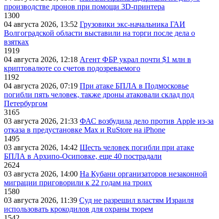
производстве дронов при помощи 3D‑принтера
1300
04 августа 2026, 13:52
Грузовики экс-начальника ГАИ
Волгоградской области выставили на торги после дела о
взятках
1919
04 августа 2026, 12:18
Агент ФБР украл почти $1 млн в
криптовалюте со счетов подозреваемого
1192
04 августа 2026, 07:19
При атаке БПЛА в Подмосковье
погибли пять человек, также дроны атаковали склад под
Петербургом
3165
03 августа 2026, 21:33
ФАС возбудила дело против Apple из-за
отказа в предустановке Max и RuStore на iPhone
1495
03 августа 2026, 14:42
Шесть человек погибли при атаке
БПЛА в Архипо-Осиповке, еще 40 пострадали
2624
03 августа 2026, 14:00
На Кубани организаторов незаконной
миграции приговорили к 22 годам на троих
1580
03 августа 2026, 11:39
Суд не разрешил властям Израиля
использовать крокодилов для охраны тюрем
1542