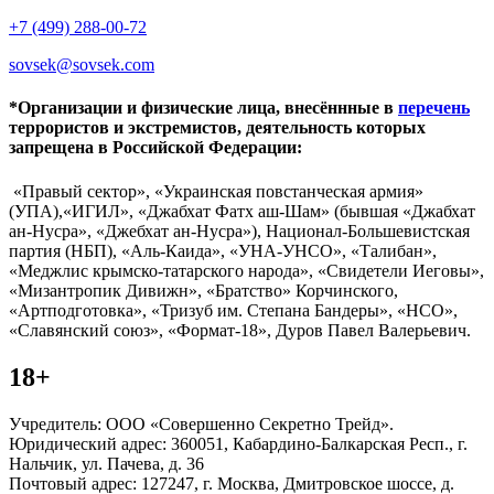
+7 (499) 288-00-72
sovsek@sovsek.com
*Организации и физические лица, внесённные в
перечень
террористов и экстремистов, деятельность которых
запрещена в Российской Федерации:
«Правый сектор», «Украинская повстанческая армия»
(УПА),«ИГИЛ», «Джабхат Фатх аш-Шам» (бывшая «Джабхат
ан-Нусра», «Джебхат ан-Нусра»), Национал-Большевистская
партия (НБП), «Аль-Каида», «УНА-УНСО», «Талибан»,
«Меджлис крымско-татарского народа», «Свидетели Иеговы»,
«Мизантропик Дивижн», «Братство» Корчинского,
«Артподготовка», «Тризуб им. Степана Бандеры», «НСО»,
«Славянский союз», «Формат-18», Дуров Павел Валерьевич.
18+
Учредитель: ООО «Совершенно Секретно Трейд».
Юридический адрес: 360051, Кабардино-Балкарская Респ., г.
Нальчик, ул. Пачева, д. 36
Почтовый адрес: 127247, г. Москва, Дмитровское шоссе, д.