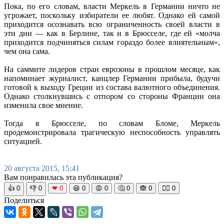
Пока, по его словам, власти Меркель в Германии ничто не
угрожает, поскольку избиратели ее любят. Однако ей самой
приходится осознавать всю ограниченность своей власти в
эти дни — как в Берлине, так и в Брюсселе, где ей «молча
приходится подчиняться силам гораздо более влиятельным»,
чем она сама.
На саммите лидеров стран еврозоны в прошлом месяце, как
напоминает журналист, канцлер Германии прибыла, будучи
готовой к выходу Греции из состава валютного объединения.
Однако столкнувшись с отпором со стороны Франции она
изменила свое мнение.
Тогда в Брюсселе, по словам Бломе, Меркель
продемонстрировала трагическую неспособность управлять
ситуацией.
20 августа 2015, 15:41
Вам понравилась эта публикация?
👍
0
👎
0
❤
0
😆
0
😡
0
🤔
0
🙈
0
🧘‍♀️
0
Поделиться