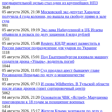
предварительной целью стал один из крупнейших НПЗ
3649
05 августа 2026, 21:38
Московский экс-депутат Харадизе
получила 4 года колонии, но вышла на свободу прямо в зале
суда
991
05 августа 2026, 19:19
Экс-зама Набиуллиной в ЦБ Исаева
объявили в розыск по делу хищения 4 млрд рублей
1511
05 августа 2026, 15:48
Reuters: КНДР может разместить в
России ракетное подразделение для ударов по Украине
1118
05 августа 2026, 15:01
Под Екатеринбургом взорвали машину
создателя дрона «Упырь», водитель погиб
1044
05 августа 2026, 11:03
Суд продлил арест бывшему главе
Росавиации Нерадько по делу о мошенничестве
933
05 августа 2026, 07:13
И снова Wildberries. В Тульской области
после атаки дронов горит сортировочный центр
5062
04 августа 2026, 21:20
Основателя ЧВК «Ястреб» Марущенко
приговорили к 18 годам за похищение военных
1414
04 августа 2026, 15:17
Жителя Крыма задержали по делу о