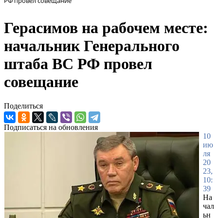
РФ провел совещание
Герасимов на рабочем месте:
начальник Генерального
штаба ВС РФ провел
совещание
Поделиться
Подписаться на обновления
10
ию
ля
20
23,
10:
39
На
чал
ьн