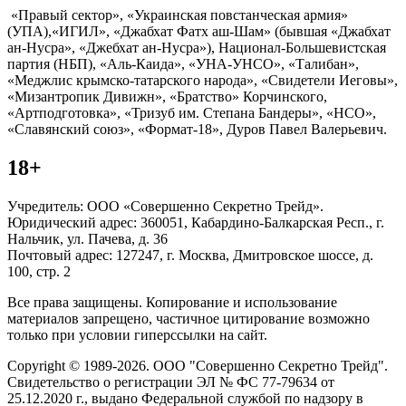
«Правый сектор», «Украинская повстанческая армия»
(УПА),«ИГИЛ», «Джабхат Фатх аш-Шам» (бывшая «Джабхат
ан-Нусра», «Джебхат ан-Нусра»), Национал-Большевистская
партия (НБП), «Аль-Каида», «УНА-УНСО», «Талибан»,
«Меджлис крымско-татарского народа», «Свидетели Иеговы»,
«Мизантропик Дивижн», «Братство» Корчинского,
«Артподготовка», «Тризуб им. Степана Бандеры», «НСО»,
«Славянский союз», «Формат-18», Дуров Павел Валерьевич.
18+
Учредитель: ООО «Совершенно Секретно Трейд».
Юридический адрес: 360051, Кабардино-Балкарская Респ., г.
Нальчик, ул. Пачева, д. 36
Почтовый адрес: 127247, г. Москва, Дмитровское шоссе, д.
100, стр. 2
Все права защищены. Копирование и использование
материалов запрещено, частичное цитирование возможно
только при условии гиперссылки на сайт.
Copyright © 1989-2026. ООО "Совершенно Секретно Трейд".
Свидетельство о регистрации ЭЛ № ФС 77-79634 от
25.12.2020 г., выдано Федеральной службой по надзору в