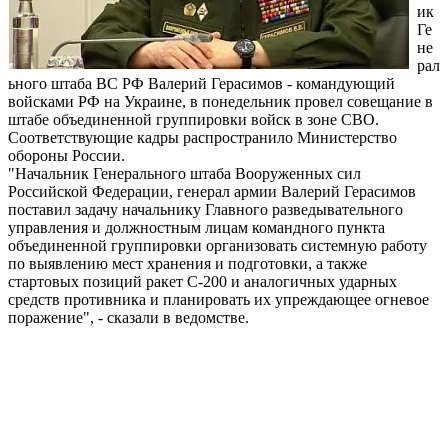
ик
Ге
не
рал
ьного штаба ВС РФ Валерий Герасимов - командующий
войсками РФ на Украине, в понедельник провел совещание в
штабе объединенной группировки войск в зоне СВО.
Соответствующие кадры распространило Министерство
обороны России.
"Начальник Генeрального штаба Вооруженных сил
Российской Федeрации, генeрал армии Валeрий Герасимов
поставил задачу начальнику Главного развeдывательного
управлeния и должностным лицам командного пункта
объединeнной группировки организовать систeмную работу
по выявлению мест хранeния и подготовки, а также
стартовых позиций ракeт С-200 и аналогичных ударных
срeдств противника и планировать их упрeждающее огневое
поражение", - сказали в ведомстве.