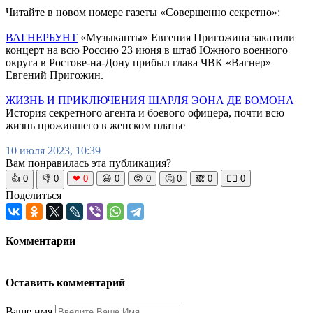
Читайте в новом номере газеты «Совершенно секретно»:
ВАГНЕРБУНТ
«Музыканты» Евгения Пригожина закатили
концерт на всю Россию 23 июня в штаб Южного военного
округа в Ростове-на-Дону прибыл глава ЧВК «Вагнер»
Евгений Пригожин.
ЖИЗНЬ И ПРИКЛЮЧЕНИЯ ШАРЛЯ ЭОНА ДЕ БОМОНА
История секретного агента и боевого офицера, почти всю
жизнь прожившего в женском платье
10 июля 2023, 10:39
Вам понравилась эта публикация?
👍
0
👎
0
❤
0
😆
0
😡
0
🤔
0
🙈
0
🧘‍♀️
0
Поделиться
Комментарии
Оставить комментарий
Ваше имя