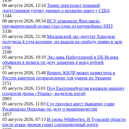
1458
06 августа 2026, 12:14
Трамп пригрозил тюрьмой
допустившим утечку данных о нехватке ракет у США
1344
06 августа 2026, 09:34
ВСУ атаковали Ярославль:
предварительной целью стал один из крупнейших НПЗ
5338
05 августа 2026, 21:38
Московский экс-депутат Харадизе
получила 4 года колонии, но вышла на свободу прямо в зале
суда
2100
05 августа 2026, 19:19
Экс-зама Набиуллиной в ЦБ Исаева
объявили в розыск по делу хищения 4 млрд рублей
2776
05 августа 2026, 15:48
Reuters: КНДР может разместить в
России ракетное подразделение для ударов по Украине
2151
05 августа 2026, 15:01
Под Екатеринбургом взорвали машину
создателя дрона «Упырь», водитель погиб
2003
05 августа 2026, 11:03
Суд продлил арест бывшему главе
Росавиации Нерадько по делу о мошенничестве
1857
05 августа 2026, 07:13
И снова Wildberries. В Тульской области
после атаки дронов горит сортировочный центр