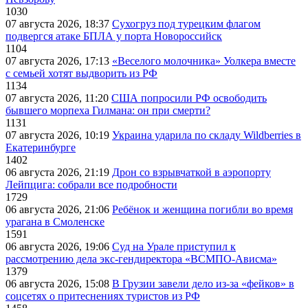
1030
07 августа 2026, 18:37
Сухогруз под турецким флагом
подвергся атаке БПЛА у порта Новороссийск
1104
07 августа 2026, 17:13
«Веселого молочника» Уолкера вместе
с семьей хотят выдворить из РФ
1134
07 августа 2026, 11:20
США попросили РФ освободить
бывшего морпеха Гилмана: он при смерти?
1131
07 августа 2026, 10:19
Украина ударила по складу Wildberries в
Екатеринбурге
1402
06 августа 2026, 21:19
Дрон со взрывчаткой в аэропорту
Лейпцига: собрали все подробности
1729
06 августа 2026, 21:06
Ребёнок и женщина погибли во время
урагана в Смоленске
1591
06 августа 2026, 19:06
Суд на Урале приступил к
рассмотрению дела экс-гендиректора «ВСМПО-Ависма»
1379
06 августа 2026, 15:08
В Грузии завели дело из-за «фейков» в
соцсетях о притеснениях туристов из РФ