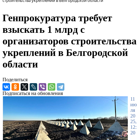
строительства укреплений в Белгородской области
Генпрокуратура требует
взыскать 1 млрд с
организаторов строительства
укреплений в Белгородской
области
Поделиться
Подписаться на обновления
11
ию
ля
20
25,
12:
20