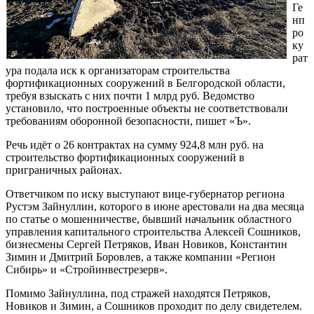
Ге
нп
ро
ку
рат
ура подала иск к организаторам строительства
фортификационных сооружений в Белгородской области,
требуя взыскать с них почти 1 млрд руб. Ведомство
установило, что построенные объекты не соответствовали
требованиям оборонной безопасности, пишет «Ъ».
Речь идёт о 26 контрактах на сумму 924,8 млн руб. на
строительство фортификационных сооружений в
приграничных районах.
Ответчиком по иску выступают вице-губернатор региона
Рустэм Зайнуллин, которого в июне арестовали на два месяца
по статье о мошенничестве, бывший начальник областного
управления капитального строительства Алексей Сошников,
бизнесмены Сергей Петряков, Иван Новиков, Константин
Зимин и Дмитрий Боровлев, а также компании «Регион
Сибирь» и «Стройинвестрезерв».
Помимо Зайнуллина, под стражей находятся Петряков,
Новиков и Зимин, а Сошников проходит по делу свидетелем.