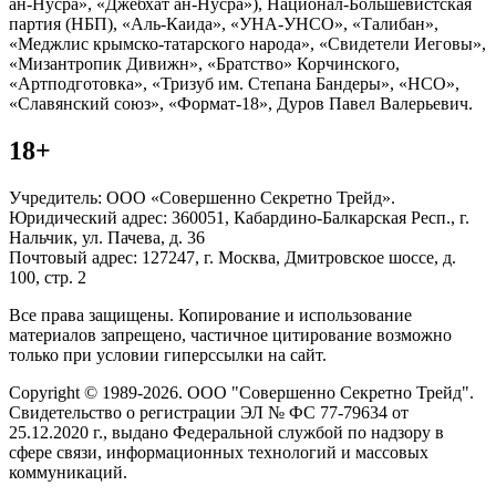
ан-Нусра», «Джебхат ан-Нусра»), Национал-Большевистская
партия (НБП), «Аль-Каида», «УНА-УНСО», «Талибан»,
«Меджлис крымско-татарского народа», «Свидетели Иеговы»,
«Мизантропик Дивижн», «Братство» Корчинского,
«Артподготовка», «Тризуб им. Степана Бандеры», «НСО»,
«Славянский союз», «Формат-18», Дуров Павел Валерьевич.
18+
Учредитель: ООО «Совершенно Секретно Трейд».
Юридический адрес: 360051, Кабардино-Балкарская Респ., г.
Нальчик, ул. Пачева, д. 36
Почтовый адрес: 127247, г. Москва, Дмитровское шоссе, д.
100, стр. 2
Все права защищены. Копирование и использование
материалов запрещено, частичное цитирование возможно
только при условии гиперссылки на сайт.
Copyright © 1989-2026. ООО "Совершенно Секретно Трейд".
Свидетельство о регистрации ЭЛ № ФС 77-79634 от
25.12.2020 г., выдано Федеральной службой по надзору в
сфере связи, информационных технологий и массовых
коммуникаций.