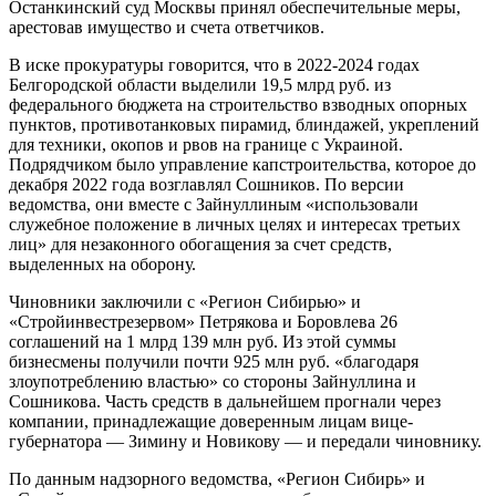
Останкинский суд Москвы принял обеспечительные меры,
арестовав имущество и счета ответчиков.
В иске прокуратуры говорится, что в 2022-2024 годах
Белгородской области выделили 19,5 млрд руб. из
федерального бюджета на строительство взводных опорных
пунктов, противотанковых пирамид, блиндажей, укреплений
для техники, окопов и рвов на границе с Украиной.
Подрядчиком было управление капстроительства, которое до
декабря 2022 года возглавлял Сошников. По версии
ведомства, они вместе с Зайнуллиным «использовали
служебное положение в личных целях и интересах третьих
лиц» для незаконного обогащения за счет средств,
выделенных на оборону.
Чиновники заключили с «Регион Сибирью» и
«Стройинвестрезервом» Петрякова и Боровлева 26
соглашений на 1 млрд 139 млн руб. Из этой суммы
бизнесмены получили почти 925 млн руб. «благодаря
злоупотреблению властью» со стороны Зайнуллина и
Сошникова. Часть средств в дальнейшем прогнали через
компании, принадлежащие доверенным лицам вице-
губернатора — Зимину и Новикову — и передали чиновнику.
По данным надзорного ведомства, «Регион Сибирь» и