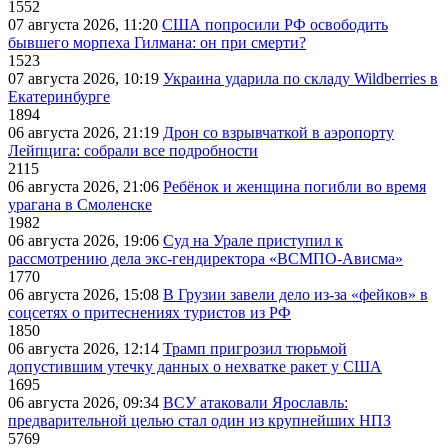
1552
07 августа 2026, 11:20
США попросили РФ освободить
бывшего морпеха Гилмана: он при смерти?
1523
07 августа 2026, 10:19
Украина ударила по складу Wildberries в
Екатеринбурге
1894
06 августа 2026, 21:19
Дрон со взрывчаткой в аэропорту
Лейпцига: собрали все подробности
2115
06 августа 2026, 21:06
Ребёнок и женщина погибли во время
урагана в Смоленске
1982
06 августа 2026, 19:06
Суд на Урале приступил к
рассмотрению дела экс-гендиректора «ВСМПО-Ависма»
1770
06 августа 2026, 15:08
В Грузии завели дело из-за «фейков» в
соцсетях о притеснениях туристов из РФ
1850
06 августа 2026, 12:14
Трамп пригрозил тюрьмой
допустившим утечку данных о нехватке ракет у США
1695
06 августа 2026, 09:34
ВСУ атаковали Ярославль:
предварительной целью стал один из крупнейших НПЗ
5769