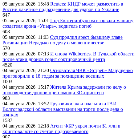
05 августа 2026, 15:48
Reuters: КНДР может разместить в
России ракетное подразделение для ударов по Украине
647
05 августа 2026, 15:01
Под Екатеринбургом взорвали машину
создателя дрона «Упырь», водитель погиб
608
05 августа 2026, 11:03
Суд продлил арест бывшему главе
Росавиации Нерадько по делу о мошенничестве
570
05 августа 2026, 07:13
И снова Wildberries. В Тульской области
после атаки дронов горит сортировочный центр
4520
04 августа 2026, 21:20
Основателя ЧВК «Ястреб» Марущенко
приговорили к 18 годам за похищение военных
1003
04 августа 2026, 15:17
Жителя Крыма задержали по делу о
производстве дронов при помощи 3D‑принтера
983
04 августа 2026, 13:52
Грузовики экс-начальника ГАИ
Волгоградской области выставили на торги после дела о
взятках
1587
04 августа 2026, 12:18
Агент ФБР украл почти $1 млн в
криптовалюте со счетов подозреваемого
907