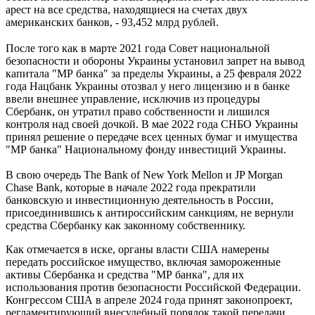
арест на все средства, находящиеся на счетах двух
американских банков, - 93,452 млрд рублей.
После того как в марте 2021 года Совет национальной
безопасности и обороны Украины установил запрет на вывод
капитала "МР банка" за пределы Украины, а 25 февраля 2022
года Нацбанк Украины отозвал у него лицензию и в банке
ввели внешнее управление, исключив из процедуры
Сбербанк, он утратил право собственности и лишился
контроля над своей дочкой. В мае 2022 года СНБО Украины
принял решение о передаче всех ценных бумаг и имущества
"МР банка" Национальному фонду инвестиций Украины.
В свою очередь The Bank of New York Mellon и JP Morgan
Chase Bank, которые в начале 2022 года прекратили
банковскую и инвестиционную деятельность в России,
присоединившись к антироссийским санкциям, не вернули
средства Сбербанку как законному собственнику.
Как отмечается в иске, органы власти США намерены
передать российское имущество, включая замороженные
активы Сбербанка и средства "МР банка", для их
использования против безопасности Российской Федерации.
Конгрессом США в апреле 2024 года принят законопроект,
регламентирующий внесудебный порядок такой передачи.