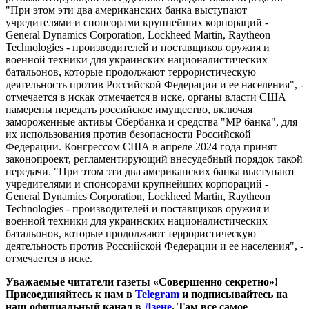
"При этом эти два американских банка выступают
учредителями и спонсорами крупнейших корпораций -
General Dynamics Corporation, Lockheed Martin, Raytheon
Technologies - производителей и поставщиков оружия и
военной техники для украинских националистических
батальонов, которые продолжают террористическую
деятельность против Российской Федерации и ее населения", -
отмечается в искак отмечается в иске, органы власти США
намерены передать российское имущество, включая
замороженные активы Сбербанка и средства "МР банка", для
их использования против безопасности Российской
Федерации. Конгрессом США в апреле 2024 года принят
законопроект, регламентирующий внесудебный порядок такой
передачи. "При этом эти два американских банка выступают
учредителями и спонсорами крупнейших корпораций -
General Dynamics Corporation, Lockheed Martin, Raytheon
Technologies - производителей и поставщиков оружия и
военной техники для украинских националистических
батальонов, которые продолжают террористическую
деятельность против Российской Федерации и ее населения", -
отмечается в иске.
Уважаемые читатели газеты «Совершенно секретно»!
Присоединяйтесь к нам в
Telegram
и подписывайтесь на
наш официальный канал в
Дзене
. Там все самое