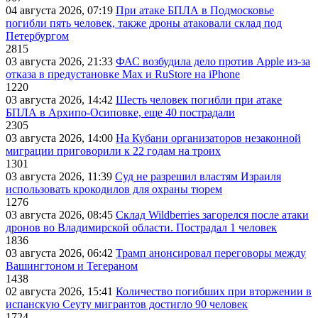
04 августа 2026, 07:19
При атаке БПЛА в Подмосковье
погибли пять человек, также дроны атаковали склад под
Петербургом
2815
03 августа 2026, 21:33
ФАС возбудила дело против Apple из-за
отказа в предустановке Max и RuStore на iPhone
1220
03 августа 2026, 14:42
Шесть человек погибли при атаке
БПЛА в Архипо-Осиповке, еще 40 пострадали
2305
03 августа 2026, 14:00
На Кубани организаторов незаконной
миграции приговорили к 22 годам на троих
1301
03 августа 2026, 11:39
Суд не разрешил властям Израиля
использовать крокодилов для охраны тюрем
1276
03 августа 2026, 08:45
Склад Wildberries загорелся после атаки
дронов во Владимирской области. Пострадал 1 человек
1836
03 августа 2026, 06:42
Трамп анонсировал переговоры между
Вашингтоном и Тегераном
1438
02 августа 2026, 15:41
Количество погибших при вторжении в
испанскую Сеуту мигрантов достигло 90 человек
1724