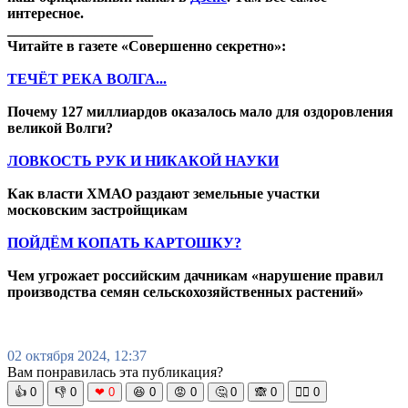
интересное.
____________________
Читайте в газете «Совершенно секретно»:
ТЕЧЁТ РЕКА ВОЛГА...
Почему 127 миллиардов оказалось мало для оздоровления
великой Волги?
ЛОВКОСТЬ РУК И НИКАКОЙ НАУКИ
Как власти ХМАО раздают земельные участки
московским застройщикам
ПОЙДЁМ КОПАТЬ КАРТОШКУ?
Чем угрожает российским дачникам «нарушение правил
производства семян сельскохозяйственных растений»
02 октября 2024, 12:37
Вам понравилась эта публикация?
👍
0
👎
0
❤
0
😆
0
😡
0
🤔
0
🙈
0
🧘‍♀️
0