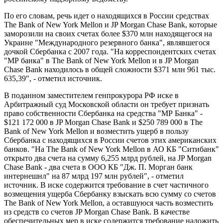
По его словам, речь идет о находящихся в России средствах
The Bank of New York Mellon и JP Morgan Chase Bank, которые
заморозили на своих счетах более $370 млн находящегося на
Украине "Международного резервного банка", являвшегося
дочкой Сбербанка с 2007 года. "На корреспондентских счетах
"МР банка" в The Bank of New York Mellon и в JP Morgan
Chase Bank находилось в общей сложности $371 млн 961 тыс.
635,39", - отметил источник.
В поданном заместителем генпрокурора РФ иске в
Арбитражный суд Московской области он требует признать
право собственности Сбербанка на средства "МР Банка" -
$121 172 000 в JP Morgan Chase Bank и $250 789 000 в The
Bank of New York Mellon и возместить ущерб в пользу
Сбербанка с находящихся в России счетов этих американских
банков. "На The Bank of New York Mellon в АО КБ "Ситибанк"
открыто два счета на сумму 6,255 млрд рублей, на JP Morgan
Chase Bank - два счета в ООО КБ "Дж. П. Морган банк
интернешнл" на 87 млрд 197 млн рублей", - отметил
источник. В иске содержится требование в счет частичного
возмещения ущерба Сбербанку взыскать всю сумму со счетов
The Bank of New York Mellon, а оставшуюся часть возместить
из средств со счетов JP Morgan Chase Bank. В качестве
обеспечительных мер в иске содержится требование наложить