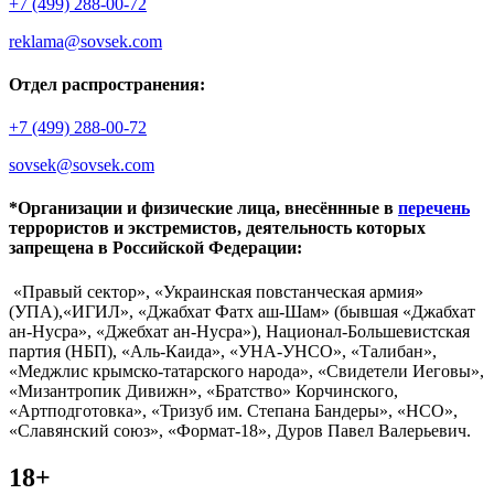
+7 (499) 288-00-72
reklama@sovsek.com
Отдел распространения:
+7 (499) 288-00-72
sovsek@sovsek.com
*Организации и физические лица, внесённные в
перечень
террористов и экстремистов, деятельность которых
запрещена в Российской Федерации:
«Правый сектор», «Украинская повстанческая армия»
(УПА),«ИГИЛ», «Джабхат Фатх аш-Шам» (бывшая «Джабхат
ан-Нусра», «Джебхат ан-Нусра»), Национал-Большевистская
партия (НБП), «Аль-Каида», «УНА-УНСО», «Талибан»,
«Меджлис крымско-татарского народа», «Свидетели Иеговы»,
«Мизантропик Дивижн», «Братство» Корчинского,
«Артподготовка», «Тризуб им. Степана Бандеры», «НСО»,
«Славянский союз», «Формат-18», Дуров Павел Валерьевич.
18+