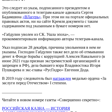
Это следует из указа, подписанного президентом и
опубликованного в телеграм-канале адвоката Сергея
Бадамшина
«ВЛагерь»
. При этом ни на портале официальных
правовых актов, ни на сайте Кремля документа с таким
содержанием под указанным в бумаге номером нет.
«Габдулин уволен из СК. Ушла эпоха», —
прокомментировали информацию авторы телеграм-канала.
Указ подписан 28 декабря, причины увольнения в нем не
указаны. Господин Габдулин также вел дело об отмывании
денег в Фонде борьбы с коррупцией Алексея Навального (в
июне 2021 года признан экстремистской организацией и
запрещен в РФ), дела бывшего мэра Владивостока Игоря
Пушкарева и экс-главы «РусГидро» Евгения Дода.
В 2019 году следователь был
награжден
медалью ордена «За
заслуги перед Отечеством» I степени.
____________________
Читайте в новом номере газеты «Совершенно секретно»:
РОССИЙСКАЯ КАЗНА — ИСТОРИЯ