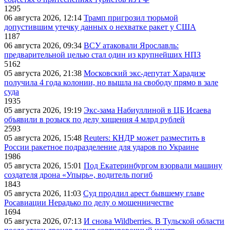
1295
06 августа 2026, 12:14
Трамп пригрозил тюрьмой
допустившим утечку данных о нехватке ракет у США
1187
06 августа 2026, 09:34
ВСУ атаковали Ярославль:
предварительной целью стал один из крупнейших НПЗ
5162
05 августа 2026, 21:38
Московский экс-депутат Харадизе
получила 4 года колонии, но вышла на свободу прямо в зале
суда
1935
05 августа 2026, 19:19
Экс-зама Набиуллиной в ЦБ Исаева
объявили в розыск по делу хищения 4 млрд рублей
2593
05 августа 2026, 15:48
Reuters: КНДР может разместить в
России ракетное подразделение для ударов по Украине
1986
05 августа 2026, 15:01
Под Екатеринбургом взорвали машину
создателя дрона «Упырь», водитель погиб
1843
05 августа 2026, 11:03
Суд продлил арест бывшему главе
Росавиации Нерадько по делу о мошенничестве
1694
05 августа 2026, 07:13
И снова Wildberries. В Тульской области