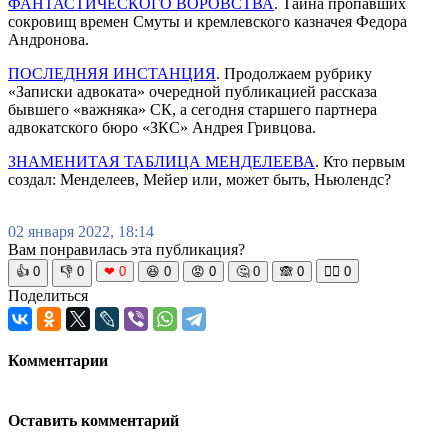
ФАНТАСТИЧЕСКОГО ВОРОВСТВА
. Тайна пропавших
сокровищ времен Смуты и кремлевского казначея Федора
Андронова.
ПОСЛЕДНЯЯ ИНСТАНЦИЯ
. Продолжаем рубрику
«Записки адвоката» очередной публикацией рассказа
бывшего «важняка» СК, а сегодня старшего партнера
адвокатского бюро «ЗКС» Андрея Гривцова.
ЗНАМЕНИТАЯ ТАБЛИЦА МЕНДЕЛЕЕВА
. Кто первым
создал: Менделеев, Мейер или, может быть, Ньюлендс?
02 января 2022, 18:14
Вам понравилась эта публикация?
👍
0
👎
0
❤
0
😆
0
😡
0
🤔
0
🙈
0
🧘‍♀️
0
Поделиться
Комментарии
Оставить комментарий