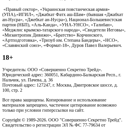
«Правый сектор», «Украинская повстанческая армия»
(УПА),«ИГИЛ», «Джабхат Фатх аш-Шам» (бывшая «Джабхат
ан-Нусра», «Джебхат ан-Нусра»), Национал-Большевистская
партия (НБП), «Аль-Каида», «УНА-УНСО», «Талибан»,
«Меджлис крымско-татарского народа», «Свидетели Иеговы»,
«Мизантропик Дивижн», «Братство» Корчинского,
«Артподготовка», «Тризуб им. Степана Бандеры», «НСО»,
«Славянский союз», «Формат-18», Дуров Павел Валерьевич.
18+
Учредитель: ООО «Совершенно Секретно Трейд».
Юридический адрес: 360051, Кабардино-Балкарская Респ., г.
Нальчик, ул. Пачева, д. 36
Почтовый адрес: 127247, г. Москва, Дмитровское шоссе, д.
100, стр. 2
Все права защищены. Копирование и использование
материалов запрещено, частичное цитирование возможно
только при условии гиперссылки на сайт.
Copyright © 1989-2026. ООО "Совершенно Секретно Трейд".
Свидетельство о регистрации ЭЛ № ФС 77-79634 от