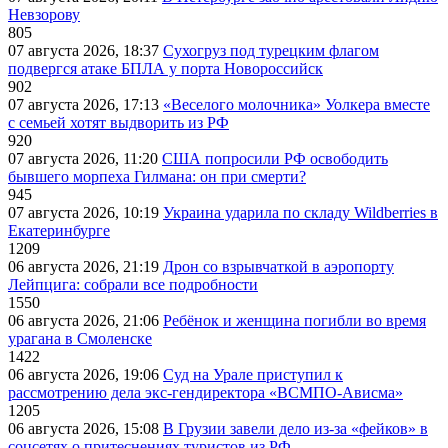
Невзорову
805
07 августа 2026, 18:37
Сухогруз под турецким флагом
подвергся атаке БПЛА у порта Новороссийск
902
07 августа 2026, 17:13
«Веселого молочника» Уолкера вместе
с семьей хотят выдворить из РФ
920
07 августа 2026, 11:20
США попросили РФ освободить
бывшего морпеха Гилмана: он при смерти?
945
07 августа 2026, 10:19
Украина ударила по складу Wildberries в
Екатеринбурге
1209
06 августа 2026, 21:19
Дрон со взрывчаткой в аэропорту
Лейпцига: собрали все подробности
1550
06 августа 2026, 21:06
Ребёнок и женщина погибли во время
урагана в Смоленске
1422
06 августа 2026, 19:06
Суд на Урале приступил к
рассмотрению дела экс-гендиректора «ВСМПО-Ависма»
1205
06 августа 2026, 15:08
В Грузии завели дело из-за «фейков» в
соцсетях о притеснениях туристов из РФ