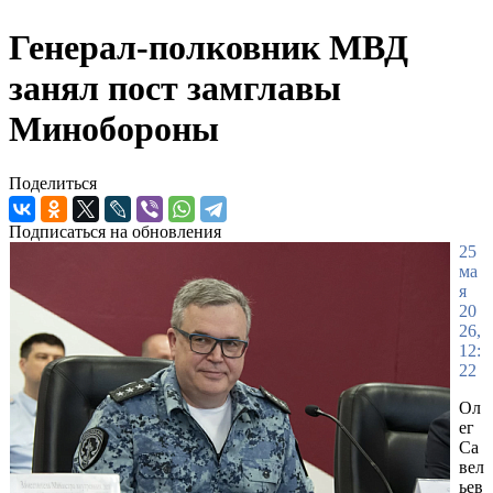
Генерал-полковник МВД
занял пост замглавы
Минобороны
Поделиться
Подписаться на обновления
25
ма
я
20
26,
12:
22
Ол
ег
Са
вел
ьев