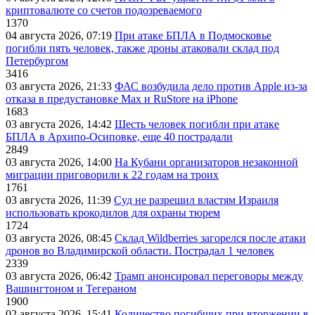
криптовалюте со счетов подозреваемого
1370
04 августа 2026, 07:19
При атаке БПЛА в Подмосковье
погибли пять человек, также дроны атаковали склад под
Петербургом
3416
03 августа 2026, 21:33
ФАС возбудила дело против Apple из-за
отказа в предустановке Max и RuStore на iPhone
1683
03 августа 2026, 14:42
Шесть человек погибли при атаке
БПЛА в Архипо-Осиповке, еще 40 пострадали
2849
03 августа 2026, 14:00
На Кубани организаторов незаконной
миграции приговорили к 22 годам на троих
1761
03 августа 2026, 11:39
Суд не разрешил властям Израиля
использовать крокодилов для охраны тюрем
1724
03 августа 2026, 08:45
Склад Wildberries загорелся после атаки
дронов во Владимирской области. Пострадал 1 человек
2339
03 августа 2026, 06:42
Трамп анонсировал переговоры между
Вашингтоном и Тегераном
1900
02 августа 2026, 15:41
Количество погибших при вторжении в