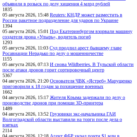
объявили в розыск по делу хищения 4 млрд рублей
1835
05 августа 2026, 15:48
Reuters: КНДР может разместить в
России ракетное подразделение для ударов по Украине
1394
05 августа 2026, 15:01
Под Екатеринбургом взорвали машину
создателя дрона «Упырь», водитель погиб
1293
05 августа 2026, 11:03
Суд продлил арест бывшему главе
Росавиации Нерадько по делу о мошенничестве
1155
05 августа 2026, 07:13
И снова Wildberries. В Тульской области
после атаки дронов горит сортировочный центр
5367
04 августа 2026, 21:20
Основателя ЧВК «Ястреб» Марущенко
приговорили к 18 годам за похищение военных
1662
04 августа 2026, 15:17
Жителя Крыма задержали по делу о
производстве дронов при помощи 3D‑принтера
1489
04 августа 2026, 13:52
Грузовики экс-начальника ГАИ
Волгоградской области выставили на торги после дела о
взятках
2114
04 августа 2026, 12:18
Агент ФБР украл почти $1 млн в