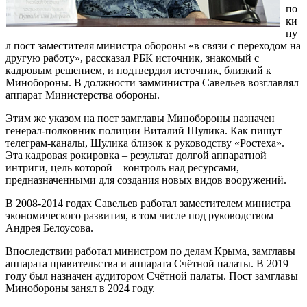
по
ки
ну
л пост заместителя министра обороны «в связи с переходом на
другую работу», рассказал РБК источник, знакомый с
кадровым решением, и подтвердил источник, близкий к
Минобороны. В должности замминистра Савельев возглавлял
аппарат Министерства обороны.
Этим же указом на пост замглавы Минобороны назначен
генерал-полковник полиции Виталий Шулика. Как пишут
телеграм-каналы, Шулика близок к руководству «Ростеха».
Эта кадровая рокировка – результат долгой аппаратной
интриги, цель которой – контроль над ресурсами,
предназначенными для создания новых видов вооружений.
В 2008-2014 годах Савельев работал заместителем министра
экономического развития, в том числе под руководством
Андрея Белоусова.
Впоследствии работал министром по делам Крыма, замглавы
аппарата правительства и аппарата Счётной палаты. В 2019
году был назначен аудитором Счётной палаты. Пост замглавы
Минобороны занял в 2024 году.