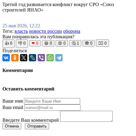
Третий год развивается конфликт вокруг СРО «Союз
строителей ЯНАО»
25 мая 2026, 12:22
Теги:
власть
новости россии
оборона
Вам понравилась эта публикация?
👍
0
👎
0
❤
0
😆
0
😡
0
🤔
1
🙈
0
🧘‍♀️
0
Поделиться
Комментарии
Оставить комментарий
Ваше имя
Ваш email
Введите Ваш комментарий
Отмена
Отправить