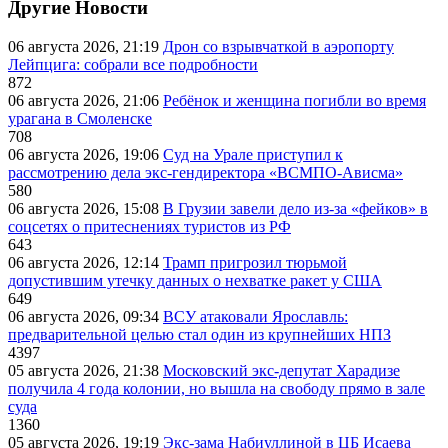
Другие Новости
06 августа 2026, 21:19
Дрон со взрывчаткой в аэропорту
Лейпцига: собрали все подробности
872
06 августа 2026, 21:06
Ребёнок и женщина погибли во время
урагана в Смоленске
708
06 августа 2026, 19:06
Суд на Урале приступил к
рассмотрению дела экс-гендиректора «ВСМПО-Ависма»
580
06 августа 2026, 15:08
В Грузии завели дело из-за «фейков» в
соцсетях о притеснениях туристов из РФ
643
06 августа 2026, 12:14
Трамп пригрозил тюрьмой
допустившим утечку данных о нехватке ракет у США
649
06 августа 2026, 09:34
ВСУ атаковали Ярославль:
предварительной целью стал один из крупнейших НПЗ
4397
05 августа 2026, 21:38
Московский экс-депутат Харадизе
получила 4 года колонии, но вышла на свободу прямо в зале
суда
1360
05 августа 2026, 19:19
Экс-зама Набиуллиной в ЦБ Исаева