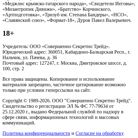
«Меджлис крымско-татарского народа», «Свидетели Иеговы»,
«Мизантропик Дивижн», «Братство» Корчинского,
«Артподготовка», «Тризуб им. Степана Бандеры», «НСО»,
«Славянский союз», «Формат-18», Дуров Павел Валерьевич.
18+
Учредитель: ООО «Совершенно Секретно Трейд».
Юридический адрес: 360051, Кабардино-Балкарская Респ., г.
Нальчик, ул. Пачева, д. 36
Почтовый адрес: 127247, г. Москва, Дмитровское шоссе, д.
100, стр. 2
Все права защищены. Копирование и использование
материалов запрещено, частичное цитирование возможно
только при условии гиперссылки на сайт.
Copyright © 1989-2026. ООО "Совершенно Секретно Трейд".
Свидетельство о регистрации ЭЛ № ФС 77-79634 от
25.12.2020 г., выдано Федеральной службой по надзору в
сфере связи, информационных технологий и массовых
коммуникаций.
Политика конфиценциальности
и
Согласие на обработку