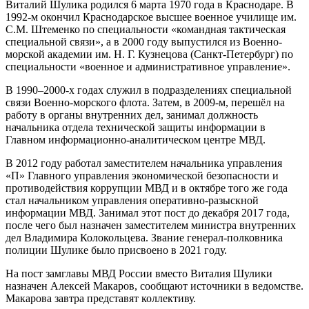
Виталий Шулика родился 6 марта 1970 года в Краснодаре. В
1992-м окончил Краснодарское высшее военное училище им.
С.М. Штеменко по специальности «командная тактическая
специальной связи», а в 2000 году выпустился из Военно-
морской академии им. Н. Г. Кузнецова (Санкт-Петербург) по
специальности «военное и административное управление».
В 1990–2000-х годах служил в подразделениях специальной
связи Военно-морского флота. Затем, в 2009-м, перешёл на
работу в органы внутренних дел, занимал должность
начальника отдела технической защиты информации в
Главном информационно-аналитическом центре МВД.
В 2012 году работал заместителем начальника управления
«П» Главного управления экономической безопасности и
противодействия коррупции МВД и в октябре того же года
стал начальником управления оперативно-разыскной
информации МВД. Занимал этот пост до декабря 2017 года,
после чего был назначен заместителем министра внутренних
дел Владимира Колокольцева. Звание генерал-полковника
полиции Шулике было присвоено в 2021 году.
На пост замглавы МВД России вместо Виталия Шулики
назначен Алексей Макаров, сообщают источники в ведомстве.
Макарова завтра представят коллективу.