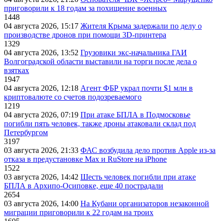
приговорили к 18 годам за похищение военных
1448
04 августа 2026, 15:17
Жителя Крыма задержали по делу о
производстве дронов при помощи 3D‑принтера
1329
04 августа 2026, 13:52
Грузовики экс-начальника ГАИ
Волгоградской области выставили на торги после дела о
взятках
1947
04 августа 2026, 12:18
Агент ФБР украл почти $1 млн в
криптовалюте со счетов подозреваемого
1219
04 августа 2026, 07:19
При атаке БПЛА в Подмосковье
погибли пять человек, также дроны атаковали склад под
Петербургом
3197
03 августа 2026, 21:33
ФАС возбудила дело против Apple из-за
отказа в предустановке Max и RuStore на iPhone
1522
03 августа 2026, 14:42
Шесть человек погибли при атаке
БПЛА в Архипо-Осиповке, еще 40 пострадали
2654
03 августа 2026, 14:00
На Кубани организаторов незаконной
миграции приговорили к 22 годам на троих