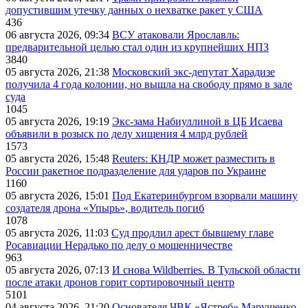
допустившим утечку данных о нехватке ракет у США
436
06 августа 2026, 09:34
ВСУ атаковали Ярославль:
предварительной целью стал один из крупнейших НПЗ
3840
05 августа 2026, 21:38
Московский экс-депутат Харадизе
получила 4 года колонии, но вышла на свободу прямо в зале
суда
1045
05 августа 2026, 19:19
Экс-зама Набиуллиной в ЦБ Исаева
объявили в розыск по делу хищения 4 млрд рублей
1573
05 августа 2026, 15:48
Reuters: КНДР может разместить в
России ракетное подразделение для ударов по Украине
1160
05 августа 2026, 15:01
Под Екатеринбургом взорвали машину
создателя дрона «Упырь», водитель погиб
1078
05 августа 2026, 11:03
Суд продлил арест бывшему главе
Росавиации Нерадько по делу о мошенничестве
963
05 августа 2026, 07:13
И снова Wildberries. В Тульской области
после атаки дронов горит сортировочный центр
5101
04 августа 2026, 21:20
Основателя ЧВК «Ястреб» Марущенко