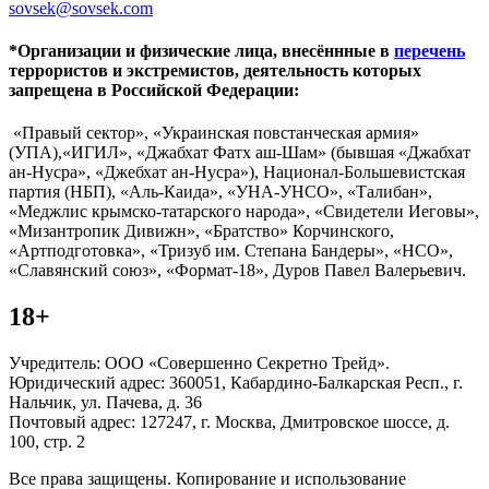
sovsek@sovsek.com
*Организации и физические лица, внесённные в
перечень
террористов и экстремистов, деятельность которых
запрещена в Российской Федерации:
«Правый сектор», «Украинская повстанческая армия»
(УПА),«ИГИЛ», «Джабхат Фатх аш-Шам» (бывшая «Джабхат
ан-Нусра», «Джебхат ан-Нусра»), Национал-Большевистская
партия (НБП), «Аль-Каида», «УНА-УНСО», «Талибан»,
«Меджлис крымско-татарского народа», «Свидетели Иеговы»,
«Мизантропик Дивижн», «Братство» Корчинского,
«Артподготовка», «Тризуб им. Степана Бандеры», «НСО»,
«Славянский союз», «Формат-18», Дуров Павел Валерьевич.
18+
Учредитель: ООО «Совершенно Секретно Трейд».
Юридический адрес: 360051, Кабардино-Балкарская Респ., г.
Нальчик, ул. Пачева, д. 36
Почтовый адрес: 127247, г. Москва, Дмитровское шоссе, д.
100, стр. 2
Все права защищены. Копирование и использование