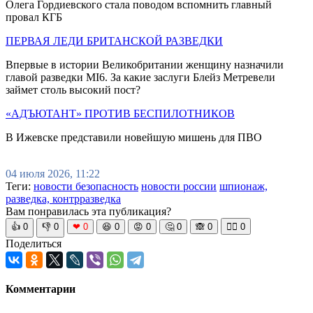
Олега Гордиевского стала поводом вспомнить главный
провал КГБ
ПЕРВАЯ ЛЕДИ БРИТАНСКОЙ РАЗВЕДКИ
Впервые в истории Великобритании женщину назначили
главой разведки MI6. За какие заслуги Блейз Метревели
займет столь высокий пост?
«АДЪЮТАНТ» ПРОТИВ БЕСПИЛОТНИКОВ
В Ижевске представили новейшую мишень для ПВО
04 июля 2026, 11:22
Теги:
новости безопасность
новости россии
шпионаж,
разведка, контрразведка
Вам понравилась эта публикация?
👍
0
👎
0
❤
0
😆
0
😡
0
🤔
0
🙈
0
🧘‍♀️
0
Поделиться
Комментарии