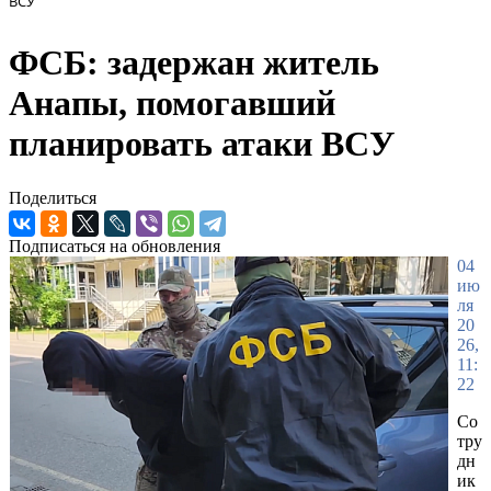
ВСУ
ФСБ: задержан житель
Анапы, помогавший
планировать атаки ВСУ
Поделиться
Подписаться на обновления
04
ию
ля
20
26,
11:
22
Со
тру
дн
ик