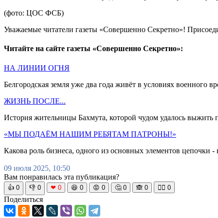
(фото: ЦОС ФСБ)
Уважаемые читатели газеты «Совершенно Секретно»! Присоед
Читайте на сайте газеты «Совершенно Секретно»:
НА ЛИНИИ ОГНЯ
Белгородская земля уже два года живёт в условиях военного в
ЖИЗНЬ ПОСЛЕ...
История жительницы Бахмута, которой чудом удалось выжить п
«МЫ ПОДАЁМ НАШИМ РЕБЯТАМ ПАТРОНЫ!»
Какова роль бизнеса, одного из основных элементов цепочки 
09 июля 2025, 10:50
Вам понравилась эта публикация?
👍
0
👎
0
❤
0
😆
0
😡
0
🤔
0
🙈
0
🧘‍♀️
0
Поделиться