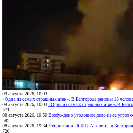
09 августа 2026, 10:03
«Одна из самых страшных атак». В Белгороде ранены 13 челове
09 августа 2026, 10:03
«Одна из самых страшных атак». В Белго
371
08 августа 2026, 19:59
Возбуждено уголовное дело из-за угроз 
585
08 августа 2026, 19:34
Неопознанный БПЛА залетел в Болгарию 
726