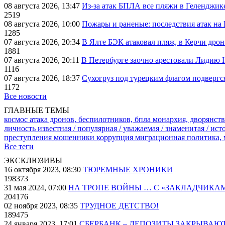
08 августа 2026, 13:47
Из-за атак БПЛА все пляжи в Геленджик
2519
08 августа 2026, 10:00
Пожары и раненые: последствия атак на
1285
07 августа 2026, 20:34
В Ялте БЭК атаковал пляж, в Керчи дрон
1881
07 августа 2026, 20:11
В Петербурге заочно арестовали Лидию 
1116
07 августа 2026, 18:37
Сухогруз под турецким флагом подвергс
1172
Все новости
ГЛАВНЫЕ ТЕМЫ
космос
атака дронов, беспилотников, бпла
монархия, дворянств
личность известная / популярная / уважаемая / знаменитая / ис
преступления
мошенники
коррупция
миграционная политика,
Все теги
ЭКСКЛЮЗИВЫ
16 октября 2023, 08:30
ТЮРЕМНЫЕ ХРОНИКИ
198373
31 мая 2024, 07:00
НА ТРОПЕ ВОЙНЫ … С «ЗАКЛАДЧИКА
204176
02 ноября 2023, 08:35
ТРУДНОЕ ДЕТСТВО!
189475
24 января 2023, 17:01
СБЕРБАНК – ДЕПОЗИТЫ ЗАКРЫВАЮ