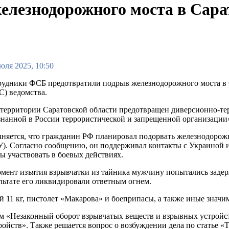
лезнодорожного моста в Сара
юля 2025, 10:50
удники ФСБ предотвратили подрыв железнодорожного моста в С
) ведомства.
территории Саратовской области предотвращен диверсионно-те
нанной в России террористической и запрещенной организации
няется, что гражданин РФ планировал подорвать железнодорож
). Согласно сообщению, он поддерживал контакты с Украиной и 
ы участвовать в боевых действиях.
мент изъятия взрывчатки из тайника мужчину попытались задер
льтате его ликвидировали ответным огнем.
 11 кг, пистолет «Макарова» и боеприпасы, а также иные значи
м «Незаконный оборот взрывчатых веществ и взрывных устройст
ойств». Также решается вопрос о возбуждении дела по статье «