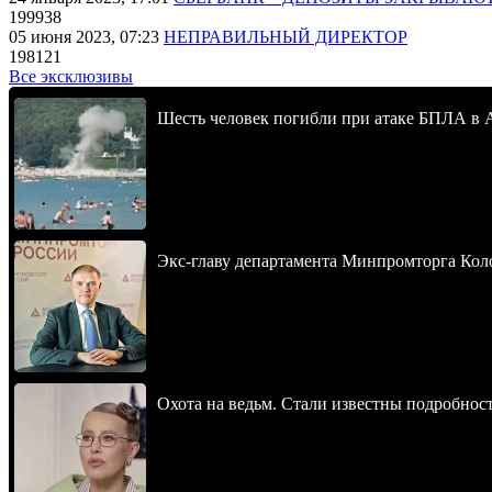
199938
05 июня 2023, 07:23
НЕПРАВИЛЬНЫЙ ДИРЕКТОР
198121
Все эксклюзивы
Шесть человек погибли при атаке БПЛА в 
Экс-главу департамента Минпромторга Кол
Охота на ведьм. Стали известны подробнос