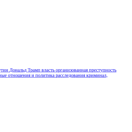
утин
Дональд Трамп
власть
организованная преступность
ные отношения и политика
расследования
криминал,