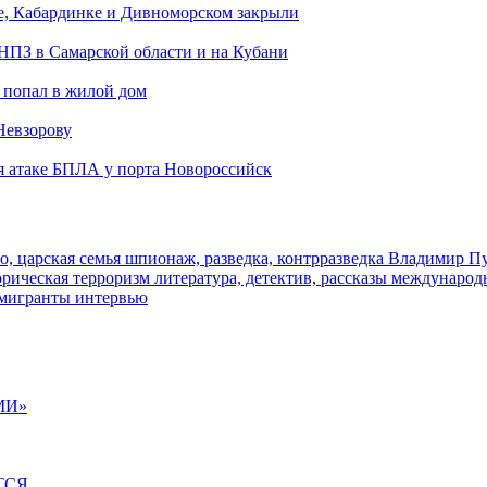
е, Кабардинке и Дивноморском закрыли
 НПЗ в Самарской области и на Кубани
 попал в жилой дом
Невзорову
я атаке БПЛА у порта Новороссийск
о, царская семья
шпионаж, разведка, контрразведка
Владимир П
торическая
терроризм
литература, детектив, рассказы
международ
 мигранты
интервью
МИ»
ТСЯ