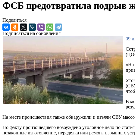
ФСБ предотвратила подрыв же
Поделиться
Подписаться на обновления
09 и
Сотр
(ЦОС
«На 
приз
Уточ
(СВУ
чтоб
В мо
резу
На месте происшествия также обнаружили и изъяли СВУ массой
По факту произошедшего возбуждено уголовное дело по статья
незаконные изготовление, переделка или ремонт взрывных устр