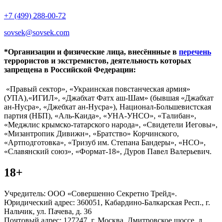
+7 (499) 288-00-72
sovsek@sovsek.com
*Организации и физические лица, внесённные в
перечень
террористов и экстремистов, деятельность которых
запрещена в Российской Федерации:
«Правый сектор», «Украинская повстанческая армия»
(УПА),«ИГИЛ», «Джабхат Фатх аш-Шам» (бывшая «Джабхат
ан-Нусра», «Джебхат ан-Нусра»), Национал-Большевистская
партия (НБП), «Аль-Каида», «УНА-УНСО», «Талибан»,
«Меджлис крымско-татарского народа», «Свидетели Иеговы»,
«Мизантропик Дивижн», «Братство» Корчинского,
«Артподготовка», «Тризуб им. Степана Бандеры», «НСО»,
«Славянский союз», «Формат-18», Дуров Павел Валерьевич.
18+
Учредитель: ООО «Совершенно Секретно Трейд».
Юридический адрес: 360051, Кабардино-Балкарская Респ., г.
Нальчик, ул. Пачева, д. 36
Почтовый адрес: 127247, г. Москва, Дмитровское шоссе, д.