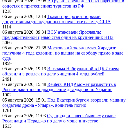
06 августа 2026, 15:08
В Грузии завели дело из-за «фейков» в
соцсетях о притеснениях туристов из РФ
1218
06 августа 2026, 12:14
Трамп пригрозил тюрьмой
допустившим утечку данных о нехватке ракет у США
1114
06 августа 2026, 09:34
ВСУ атаковали Ярославль:
предварительной целью стал один из крупнейших НПЗ
5066
05 августа 2026, 21:38
Московский экс-депутат Харадизе
получила 4 года колонии, но вышла на свободу прямо в зале
суда
1859
05 августа 2026, 19:19
Экс-зама Набиуллиной в ЦБ Исаева
объявили в розыск по делу хищения 4 млрд рублей
2491
05 августа 2026, 15:48
Reuters: КНДР может разместить в
России ракетное подразделение для ударов по Украине
1902
05 августа 2026, 15:01
Под Екатеринбургом взорвали машину
создателя дрона «Упырь», водитель погиб
1761
05 августа 2026, 11:03
Суд продлил арест бывшему главе
Росавиации Нерадько по делу о мошенничестве
1613