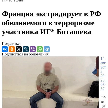
ИГ* Боташева
Франция экстрадирует в РФ
обвиняемого в терроризме
участника ИГ* Боташева
Поделиться
Подписаться на обновления
14
авг
уст
а
20
25,
07:
57
Фр
ан
ци