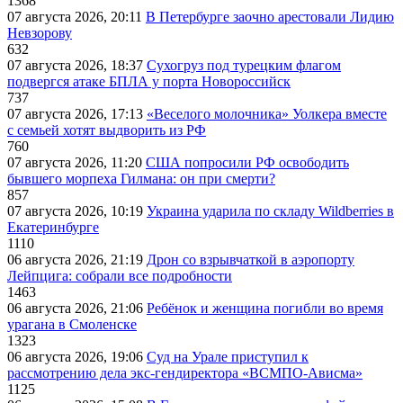
1368
07 августа 2026, 20:11
В Петербурге заочно арестовали Лидию
Невзорову
632
07 августа 2026, 18:37
Сухогруз под турецким флагом
подвергся атаке БПЛА у порта Новороссийск
737
07 августа 2026, 17:13
«Веселого молочника» Уолкера вместе
с семьей хотят выдворить из РФ
760
07 августа 2026, 11:20
США попросили РФ освободить
бывшего морпеха Гилмана: он при смерти?
857
07 августа 2026, 10:19
Украина ударила по складу Wildberries в
Екатеринбурге
1110
06 августа 2026, 21:19
Дрон со взрывчаткой в аэропорту
Лейпцига: собрали все подробности
1463
06 августа 2026, 21:06
Ребёнок и женщина погибли во время
урагана в Смоленске
1323
06 августа 2026, 19:06
Суд на Урале приступил к
рассмотрению дела экс-гендиректора «ВСМПО-Ависма»
1125