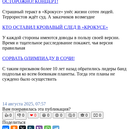
ОСТОРОЖНО! КОНЦЕРТ!
Страшный теракт в «Крокусе» унёс жизни сотен людей.
Террористов ждёт суд. А заказчиков возмездие
КТО ОСТАВИЛ КРОВАВЫЙ СЛЕД В «КРОКУСЕ»
У каждой стороны имеются доводы в пользу своей версии.
Время и тщательное расследование покажет, чья версия
правильная
СОРВАТЬ ОЛИМПИАДУ В СОЧИ!
С таким призывом более 10 лет назад обратились лидеры банд
подполья ко всем боевикам планеты. Тогда эти планы не
суждено было осуществить
14 августа 2025, 07:57
Вам понравилась эта публикация?
👍
0
👎
0
❤
0
😆
0
😡
0
🤔
0
🙈
0
🧘‍♀️
0
Поделиться