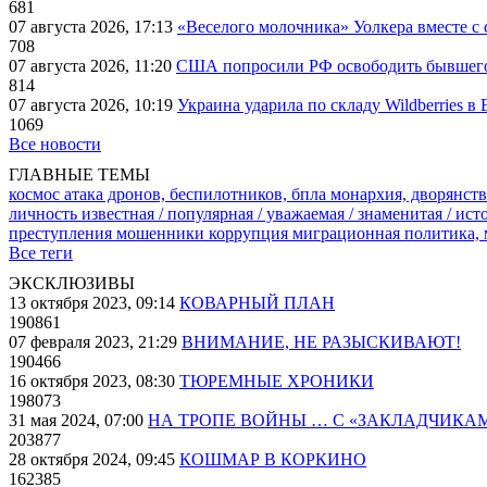
681
07 августа 2026, 17:13
«Веселого молочника» Уолкера вместе с 
708
07 августа 2026, 11:20
США попросили РФ освободить бывшего 
814
07 августа 2026, 10:19
Украина ударила по складу Wildberries в
1069
Все новости
ГЛАВНЫЕ ТЕМЫ
космос
атака дронов, беспилотников, бпла
монархия, дворянств
личность известная / популярная / уважаемая / знаменитая / ис
преступления
мошенники
коррупция
миграционная политика,
Все теги
ЭКСКЛЮЗИВЫ
13 октября 2023, 09:14
КОВАРНЫЙ ПЛАН
190861
07 февраля 2023, 21:29
ВНИМАНИЕ, НЕ РАЗЫСКИВАЮТ!
190466
16 октября 2023, 08:30
ТЮРЕМНЫЕ ХРОНИКИ
198073
31 мая 2024, 07:00
НА ТРОПЕ ВОЙНЫ … С «ЗАКЛАДЧИКА
203877
28 октября 2024, 09:45
КОШМАР В КОРКИНО
162385