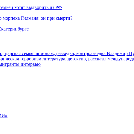
семьей хотят выдворить из РФ
морпеха Гилмана: он при смерти?
 Екатеринбурге
о, царская семья
шпионаж, разведка, контрразведка
Владимир П
торическая
терроризм
литература, детектив, рассказы
международ
 мигранты
интервью
МИ»