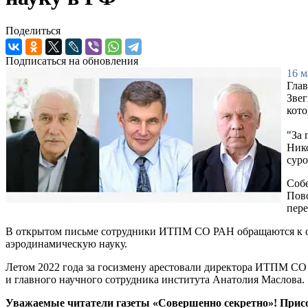
Поделиться
Подписаться на обновления
16 м
Глав
Звег
кото
"За 
Ник
суро
Соб
Пово
пере
В открытом письме сотрудники ИТПМ СО РАН обращаются к ор
аэродинамическую науку.
Летом 2022 года за госизмену арестовали директора ИТПМ 
и главного научного сотрудника института Анатолия Маслова.
Уважаемые читатели газеты «Совершенно секретно»! Прис