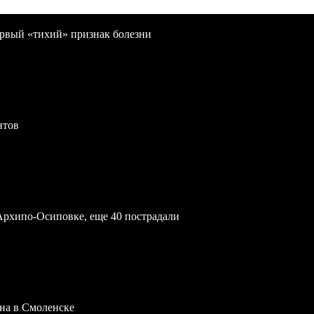
первый «тихий» признак болезни
нтов
Архипо-Осиповке, еще 40 пострадали
на в Смоленске