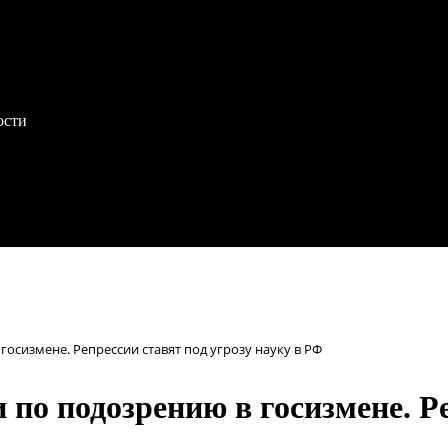
ости
госизмене. Репрессии ставят под угрозу науку в РФ
 по подозрению в госизмене. Ре