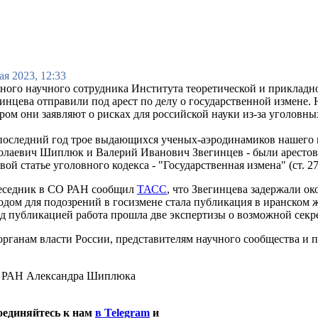
ая 2023, 12:33
ного научного сотрудника Института теоретической и прикла
инцева отправили под арест по делу о государственной измене.
ром они заявляют о рисках для российской науки из-за уголовных
последний год трое выдающихся ученых-аэродинамиков нашего 
олаевич Шиплюк и Валерий Иванович Звегинцев - были арестов
вой статье уголовного кодекса - "Государственная измена" (ст. 2
еседник в СО РАН сообщил
ТАСС
, что Звегинцева задержали ок
дом для подозрений в госизмене стала публикация в иранском ж
д публикацией работа прошла две экспертизы о возможной секр
ганам власти России, представителям научного сообщества и 
СО РАН Александра Шиплюка
оединяйтесь к нам
в Telegram
и