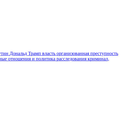
утин
Дональд Трамп
власть
организованная преступность
ные отношения и политика
расследования
криминал,