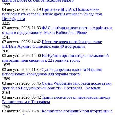
криптовалюте со счетов подозреваемого
1237
04 августа 2026, 07:19
При атаке БПЛА в Подмосковье
погибли пять человек, также дроны атаковали склад под
Петербургом
3225
03 августа 2026, 21:33
ФАС возбудила дело против Apple из-за
отказа в предустановке Max и RuStore на iPhone
1541
03 августа 2026, 14:42
Шесть человек погибли при атаке
БПЛА в Архипо-Осиповке, еще 40 пострадали
2681
03 августа 2026, 14:00
На Кубани организаторов незаконной
миграции приговорили к 22 годам на троих
1625
03 августа 2026, 11:39
Суд не разрешил властям Израиля
использовать крокодилов для охраны тюрем
1589
03 августа 2026, 08:45
Склад Wildberries загорелся после атаки
дронов во Владимирской области. Пострадал 1 человек
2164
03 августа 2026, 06:42
Трамп анонсировал переговоры между
Вашингтоном и Тегераном
1765
02 августа 2026, 15:41
Количество погибших при вторжении в