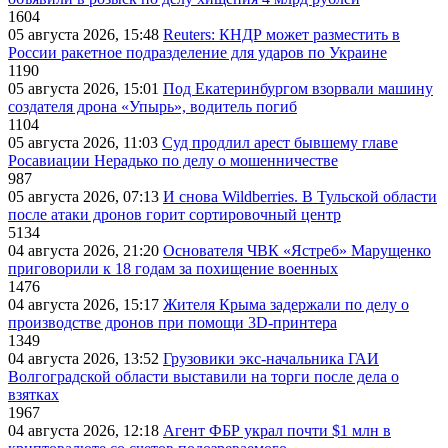
1604
05 августа 2026, 15:48
Reuters: КНДР может разместить в
России ракетное подразделение для ударов по Украине
1190
05 августа 2026, 15:01
Под Екатеринбургом взорвали машину
создателя дрона «Упырь», водитель погиб
1104
05 августа 2026, 11:03
Суд продлил арест бывшему главе
Росавиации Нерадько по делу о мошенничестве
987
05 августа 2026, 07:13
И снова Wildberries. В Тульской области
после атаки дронов горит сортировочный центр
5134
04 августа 2026, 21:20
Основателя ЧВК «Ястреб» Марущенко
приговорили к 18 годам за похищение военных
1476
04 августа 2026, 15:17
Жителя Крыма задержали по делу о
производстве дронов при помощи 3D‑принтера
1349
04 августа 2026, 13:52
Грузовики экс-начальника ГАИ
Волгоградской области выставили на торги после дела о
взятках
1967
04 августа 2026, 12:18
Агент ФБР украл почти $1 млн в