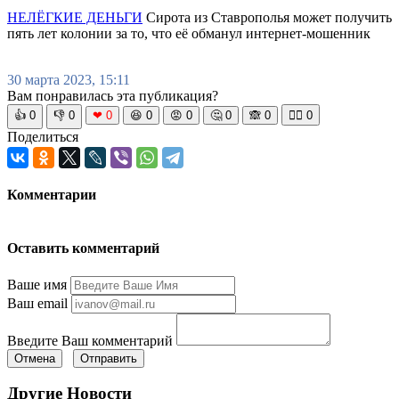
НЕЛЁГКИЕ ДЕНЬГИ
Сирота из Ставрополья может получить
пять лет колонии за то, что её обманул интернет-мошенник
30 марта 2023, 15:11
Вам понравилась эта публикация?
👍
0
👎
0
❤
0
😆
0
😡
0
🤔
0
🙈
0
🧘‍♀️
0
Поделиться
Комментарии
Оставить комментарий
Ваше имя
Ваш email
Введите Ваш комментарий
Отмена
Отправить
Другие Новости