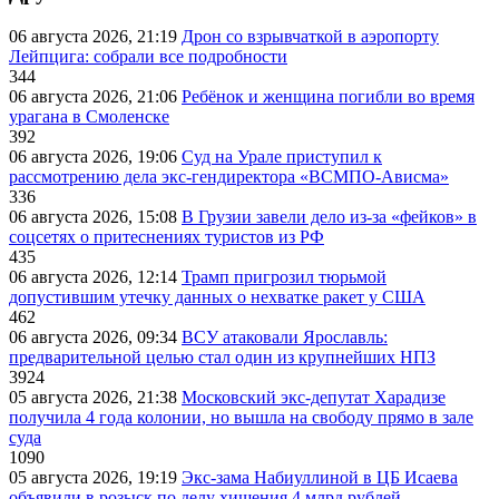
06 августа 2026, 21:19
Дрон со взрывчаткой в аэропорту
Лейпцига: собрали все подробности
344
06 августа 2026, 21:06
Ребёнок и женщина погибли во время
урагана в Смоленске
392
06 августа 2026, 19:06
Суд на Урале приступил к
рассмотрению дела экс-гендиректора «ВСМПО-Ависма»
336
06 августа 2026, 15:08
В Грузии завели дело из-за «фейков» в
соцсетях о притеснениях туристов из РФ
435
06 августа 2026, 12:14
Трамп пригрозил тюрьмой
допустившим утечку данных о нехватке ракет у США
462
06 августа 2026, 09:34
ВСУ атаковали Ярославль:
предварительной целью стал один из крупнейших НПЗ
3924
05 августа 2026, 21:38
Московский экс-депутат Харадизе
получила 4 года колонии, но вышла на свободу прямо в зале
суда
1090
05 августа 2026, 19:19
Экс-зама Набиуллиной в ЦБ Исаева
объявили в розыск по делу хищения 4 млрд рублей