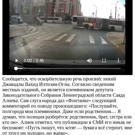
Сообщается, что оскорбительную речь произнёс некий
Джавадлы Вахид Илтизам-Оглы. Согласно сведениям
местных изданий, он является племянником депутата
Законодательного Собрания Ленинградской области Саяда
Алиева. Сам слуга народа дал «Фонтанке» следующий
комментарий по поводу произошедшего: «Послушайте,
полгорода мои племянники. Даже если родственник… Я
думаю, что полиция разберётся: родственник, брат, сестра или
кто он». Алиев отметил, что публикации в СМИ его никак не
беспокоят: «Пусть пишут, что хотят — бумага всё стерпит, мне
от этого ни холодно, ни жарко».