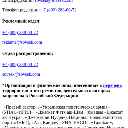
Email редакции:
sovsek@sovsek.com
Телефон редакции:
+7 (499) 288-00-72
Рекламный отдел:
+7 (499) 288-00-72
reklama@sovsek.com
Отдел распространения:
+7 (499) 288-00-72
sovsek@sovsek.com
*Организации и физические лица, внесённные в
перечень
террористов и экстремистов, деятельность которых
запрещена в Российской Федерации:
«Правый сектор», «Украинская повстанческая армия»
(УПА),«ИГИЛ», «Джабхат Фатх аш-Шам» (бывшая «Джабхат
ан-Нусра», «Джебхат ан-Нусра»), Национал-Большевистская
партия (НБП), «Аль-Каида», «УНА-УНСО», «Талибан»,
«Меджлис крымско-татарского народа», «Свидетели Иеговы»,