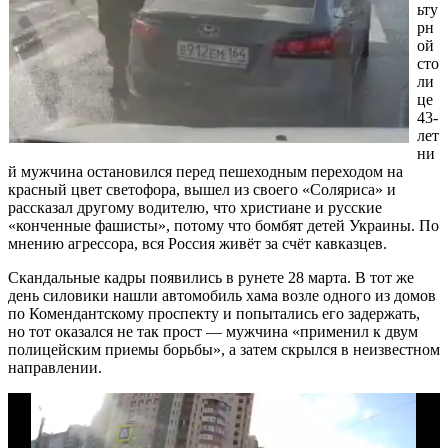
ьту
рн
ой
сто
ли
це
43-
лет
ни
й мужчина остановился перед пешеходным переходом на
красный цвет светофора, вышел из своего «Соляриса» и
рассказал другому водителю, что христиане и русские
«конченные фашисты», потому что бомбят детей Украины. По
мнению агрессора, вся Россия живёт за счёт кавказцев.
Скандальные кадры появились в рунете 28 марта. В тот же
день силовики нашли автомобиль хама возле одного из домов
по Комендантскому проспекту и попытались его задержать,
но тот оказался не так прост — мужчина «применил к двум
полицейским приемы борьбы», а затем скрылся в неизвестном
направлении.