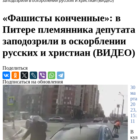
заподозрили в оскорблении русских и христиан (ВИДЕО)
«Фашисты конченные»: в
Питере племянника депутата
заподозрили в оскорблении
русских и христиан (ВИДЕО)
Поделиться
Подписаться на обновления
30
ма
рта
20
23,
15:
11
В
кул