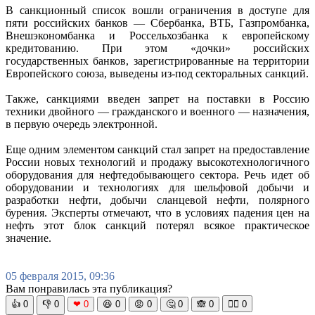
В санкционный список вошли ограничения в доступе для
пяти российских банков — Сбербанка, ВТБ, Газпромбанка,
Внешэкономбанка и Россельхозбанка к европейскому
кредитованию. При этом «дочки» российских
государственных банков, зарегистрированные на территории
Европейского союза, выведены из-под секторальных санкций.
Также, санкциями введен запрет на поставки в Россию
техники двойного — гражданского и военного — назначения,
в первую очередь электронной.
Еще одним элементом санкций стал запрет на предоставление
России новых технологий и продажу высокотехнологичного
оборудования для нефтедобывающего сектора. Речь идет об
оборудовании и технологиях для шельфовой добычи и
разработки нефти, добычи сланцевой нефти, полярного
бурения. Эксперты отмечают, что в условиях падения цен на
нефть этот блок санкций потерял всякое практическое
значение.
05 февраля 2015, 09:36
Вам понравилась эта публикация?
👍
0
👎
0
❤
0
😆
0
😡
0
🤔
0
🙈
0
🧘‍♀️
0