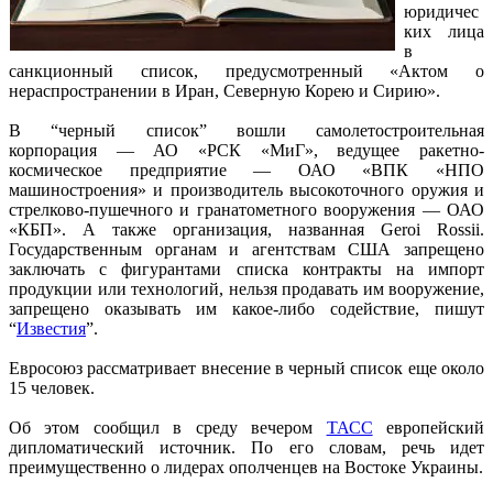
юридичес
ких лица
в
санкционный список, предусмотренный «Актом о
нераспространении в Иран, Северную Корею и Сирию».
В “черный список” вошли самолетостроительная
корпорация — АО «РСК «МиГ», ведущее ракетно-
космическое предприятие — ОАО «ВПК «НПО
машиностроения» и производитель высокоточного оружия и
стрелково-пушечного и гранатометного вооружения — ОАО
«КБП». А также организация, названная Geroi Rossii.
Государственным органам и агентствам США запрещено
заключать с фигурантами списка контракты на импорт
продукции или технологий, нельзя продавать им вооружение,
запрещено оказывать им какое-либо содействие, пишут
“
Известия
”.
Евросоюз рассматривает внесение в черный список еще около
15 человек.
Об этом сообщил в среду вечером
ТАСС
европейский
дипломатический источник. По его словам, речь идет
преимущественно о лидерах ополченцев на Востоке Украины.