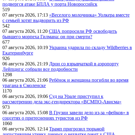
подвергся атаке БПЛА у порта Новороссийск
519
07 августа 2026, 17:13
«Веселого молочника» Уолкера вместе
с семьей хотят выдворить из РФ
542
07 августа 2026, 11:20
США попросили РФ освободить
бывшего морпеха Гилмана: он при смерти?
677
07 августа 2026, 10:19
Украина ударила по складу Wildberries в
Екатеринбурге
926
06 августа 2026, 21:19
Дрон со взрывчаткой в аэропорту
Лейпцига: собрали все подробности
1298
06 августа 2026, 21:06
Ребёнок и женщина погибли во время
урагана в Смоленске
1170
06 августа 2026, 19:06
Суд на Урале приступил к
рассмотрению дела экс-гендиректора «ВСМПО-Ависма»
973
06 августа 2026, 15:08
В Грузии завели дело из-за «фейков» в
соцсетях о притеснениях туристов из РФ
1060
06 августа 2026, 12:14
Трамп пригрозил тюрьмой
допустившим утечку данных о нехватке ракет у США