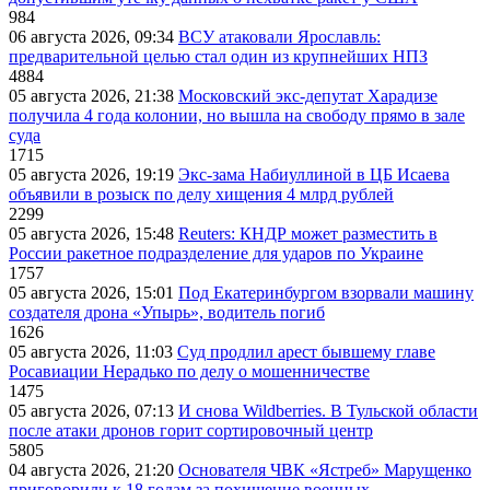
984
06 августа 2026, 09:34
ВСУ атаковали Ярославль:
предварительной целью стал один из крупнейших НПЗ
4884
05 августа 2026, 21:38
Московский экс-депутат Харадизе
получила 4 года колонии, но вышла на свободу прямо в зале
суда
1715
05 августа 2026, 19:19
Экс-зама Набиуллиной в ЦБ Исаева
объявили в розыск по делу хищения 4 млрд рублей
2299
05 августа 2026, 15:48
Reuters: КНДР может разместить в
России ракетное подразделение для ударов по Украине
1757
05 августа 2026, 15:01
Под Екатеринбургом взорвали машину
создателя дрона «Упырь», водитель погиб
1626
05 августа 2026, 11:03
Суд продлил арест бывшему главе
Росавиации Нерадько по делу о мошенничестве
1475
05 августа 2026, 07:13
И снова Wildberries. В Тульской области
после атаки дронов горит сортировочный центр
5805
04 августа 2026, 21:20
Основателя ЧВК «Ястреб» Марущенко
приговорили к 18 годам за похищение военных