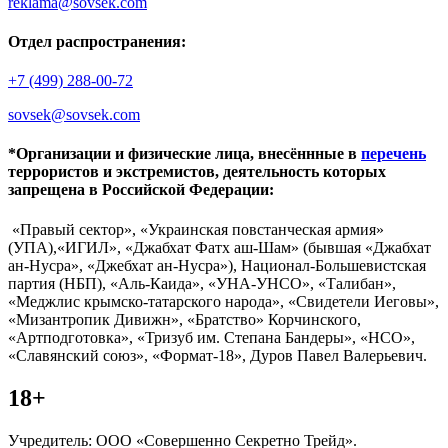
reklama@sovsek.com
Отдел распространения:
+7 (499) 288-00-72
sovsek@sovsek.com
*Организации и физические лица, внесённные в
перечень
террористов и экстремистов, деятельность которых
запрещена в Российской Федерации:
«Правый сектор», «Украинская повстанческая армия»
(УПА),«ИГИЛ», «Джабхат Фатх аш-Шам» (бывшая «Джабхат
ан-Нусра», «Джебхат ан-Нусра»), Национал-Большевистская
партия (НБП), «Аль-Каида», «УНА-УНСО», «Талибан»,
«Меджлис крымско-татарского народа», «Свидетели Иеговы»,
«Мизантропик Дивижн», «Братство» Корчинского,
«Артподготовка», «Тризуб им. Степана Бандеры», «НСО»,
«Славянский союз», «Формат-18», Дуров Павел Валерьевич.
18+
Учредитель: ООО «Совершенно Секретно Трейд».